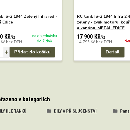
k IS-2 1944 Zelený Infrared -
RC tank IS-2 1944 Infra 2.
 Edice
zelený - zvuk motoru, kouř
a kanónu, METAL EDICE
0 Kč
17 900 Kč
na objednávku
/
ks
/
ks
do 7 dnů
Ne
 Kč
bez DPH
14 793 Kč
bez DPH
Přidat do košíku
Detail
ařazeno v kategoriích
DÍLY DLE TANKŮ
DÍLY A PŘÍSLUŠENSTVÍ
Panz