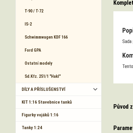
Komplet
T-90 / T-72
IS-2
Popi
Schwimmwagen KDF 166
Sada 
Ford GPA
Komp
Ostatní modely
Tento
Sd.Kfz. 251/1 "Hakl"
DÍLY A PŘÍSLUŠENSTVÍ
KIT 1:16 Stavebnice tanků
Původ z
Figurky vojáků 1:16
Parame
Tanky 1:24