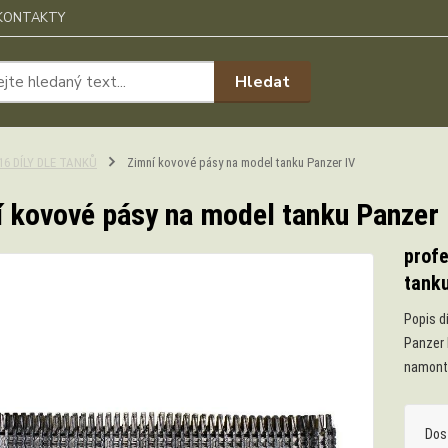
KONTAKTY
Hledat
:16 DÍLY DLE TANKŮ
Zimní kovové pásy na model tanku Panzer IV
 kovové pásy na model tanku Panzer 
profe
tanku
Popis d
Panzer I
namonto
Dos