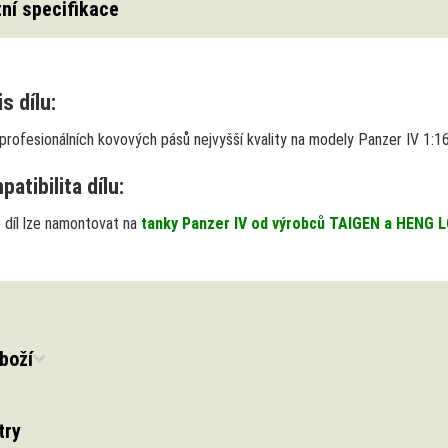
ní specifikace
s dílu:
profesionálních kovových pásů nejvyšší kvality
na modely Panzer IV 1:16.
atibilita dílu:
 díl lze namontovat na
tanky Panzer IV od výrobců TAIGEN a HENG 
boží
try