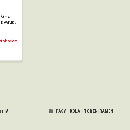
4 GHz -
 z výfuku
ní skladem
er IV
PÁSY + KOLA + TORZNÍ RAMEN