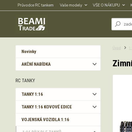
Průvodce RC tankem
Vaše modely
VŠE O NÁKUPU
Úvod
1
Novinky
Zimní
AKČNÍ NABÍDKA
RC TANKY
TANKY 1:16
TANKY 1:16 KOVOVÉ EDICE
VOJENSKÁ VOZIDLA 1:16