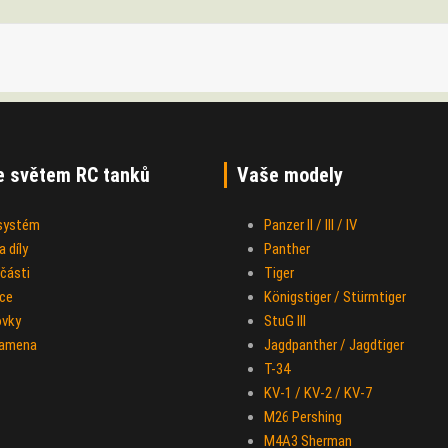
e světem RC tanků
Vaše modely
 systém
Panzer II / III / IV
 díly
Panther
části
Tiger
ce
Königstiger / Stürmtiger
ovky
StuG III
ramena
Jagdpanther / Jagdtiger
T-34
KV-1 / KV-2 / KV-7
M26 Pershing
M4A3 Sherman