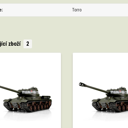
e
Torro
jící zboží
2