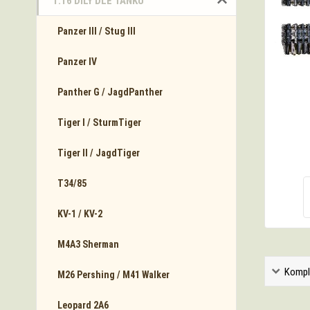
1:16 DÍLY DLE TANKŮ
Panzer III / Stug III
Panzer IV
Panther G / JagdPanther
Tiger I / SturmTiger
Tiger II / JagdTiger
T34/85
KV-1 / KV-2
M4A3 Sherman
Kompl
M26 Pershing / M41 Walker
Leopard 2A6