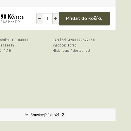
890 Kč
/
sada
Přidat do košíku
62 Kč
bez DPH
oduktu:
OP-03008
EAN kód:
4250229622958
Panzer IV
Výrobce:
Torro
O:
1:16
Hlídat cenu / dostupnost
Související zboží
2