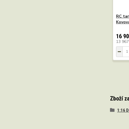
RC tan
Kovová
16 90
13 967
Zboží z
1:16 