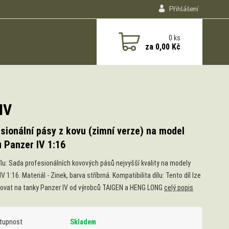
Přihlášení
0
ks
za
0,00 Kč
IV
sionální pásy z kovu (zimní verze) na model
 Panzer IV 1:16
ílu: Sada profesionálních kovových pásů nejvyšší kvality na modely
V 1:16. Materiál - Zinek, barva stříbrná. Kompatibilita dílu: Tento díl lze
vat na tanky Panzer IV od výrobců TAIGEN a HENG LONG
celý popis
tupnost
Skladem