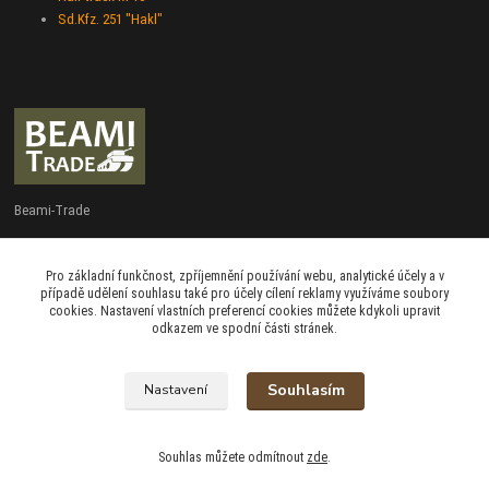
Sd.Kfz. 251 "Hakl"
Beami-Trade
+420 775 427 778
Pro základní funkčnost, zpříjemnění používání webu, analytické účely a v
Po - Pá 9:00 - 16:00
případě udělení souhlasu také pro účely cílení reklamy využíváme soubory
cookies. Nastavení vlastních preferencí cookies můžete kdykoli upravit
admin@beami-trade.cz
odkazem ve spodní části stránek.
Souhlasím
Nastavení
beami & coshboy © 2007-2026
Souhlas můžete odmítnout
zde
.
Vytvořeno na
Eshop-rychle.cz