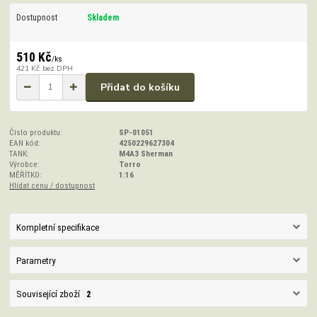
Dostupnost
Skladem
510 Kč
/
ks
421 Kč
bez DPH
Přidat do košíku
Číslo produktu:
SP-01051
EAN kód:
4250229627304
TANK:
M4A3 Sherman
Výrobce:
Torro
MĚŘÍTKO:
1:16
Hlídat cenu / dostupnost
Kompletní specifikace
Parametry
Související zboží
2