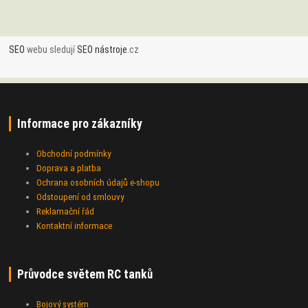
SEO
webu sledují
SEO nástroje
.cz
Informace pro zákazníky
Obchodní podmínky
Doprava a platba
Ochrana osobních údajů e-shopu
Odstoupení od smlouvy
Reklamační řád
Kontaktní informace
Průvodce světem RC tanků
Bojový systém