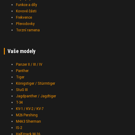
Funkce a díly
Kovové části
Frekvence
Převodovky
Torzní ramena
Vaše modely
Panzer II / III / IV
Panther
Tiger
Königstiger / Stürmtiger
StuG III
Jagdpanther / Jagdtiger
T-34
KV-1 / KV-2 / KV-7
M26 Pershing
M4A3 Sherman
IS-2
Half-track M-16