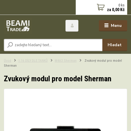
0
ks
za
0,00 Kč
Menu
Hledat
Úvod
1:16 DÍLY DLE TANKŮ
M4A3 Sherman
Zvukový modul pro model
Sherman
Zvukový modul pro model Sherman