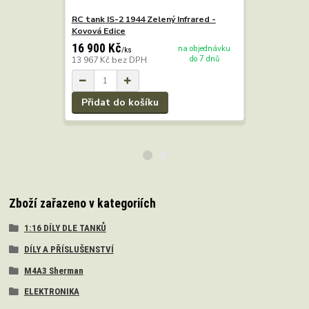
RC tank IS-2 1944 Zelený Infrared -
RC tank IS
Kovová Edice
- zvuk mot
METAL ED
16 900 Kč
na objednávku
/
ks
do 7 dnů
13 967 Kč
bez DPH
17 900 K
14 793 Kč
Přidat do košíku
Zboží zařazeno v kategoriích
1:16 DÍLY DLE TANKŮ
DÍLY A PŘÍSLUŠENSTVÍ
M4A3 Sherman
ELEKTRONIKA