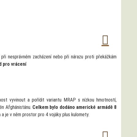
u při nesprávném zacházení nebo při nárazu proti překážkám
d pro vrácení
st vyvinout a pořídit variantu MRAP s nízkou hmotností,
rén Afghánistánu.
Celkem bylo dodáno americké armádě 8
a je v něm prostor pro 4 vojáky plus kulomety.