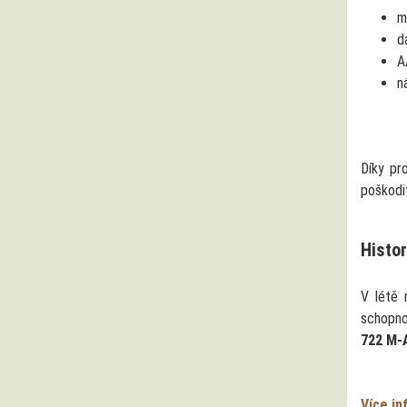
m
d
A
n
Díky pr
poškodi
Histor
V létě 
schopnou
722 M-A
Více in