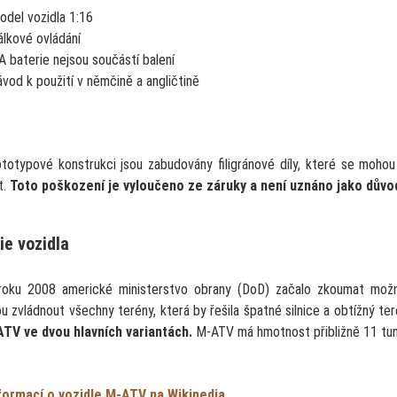
odel vozidla 1:16
álkové ovládání
A baterie nejsou součástí balení
ávod k použití v němčině a angličtině
ototypové konstrukci jsou zabudovány filigránové díly, které se moho
t.
Toto poškození je vyloučeno ze záruky a není uznáno jako důvo
ie vozidla
roku 2008 americké ministerstvo obrany (DoD) začalo zkoumat možno
 zvládnout všechny terény, která by řešila špatné silnice a obtížný te
TV ve dvou hlavních variantách.
M-ATV má hmotnost přibližně 11 tun 
formací o vozidle M-ATV na Wikipedia