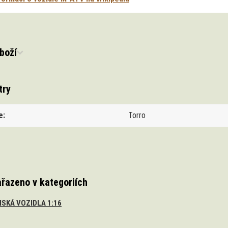
boží
try
e
Torro
ařazeno v kategoriích
SKÁ VOZIDLA 1:16