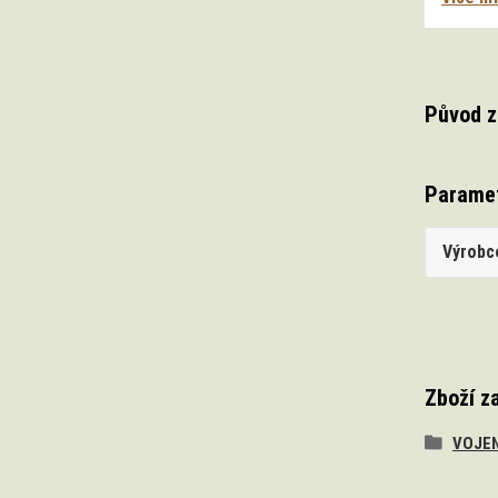
Původ z
Parame
Výrobc
Zboží z
VOJEN