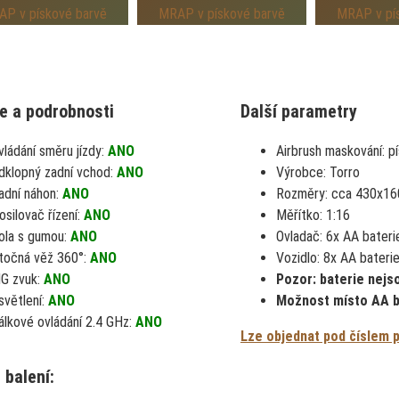
e a podrobnosti
Další parametry
vládání směru jízdy:
ANO
Airbrush maskování:
p
dklopný zadní vchod:
ANO
Výrobce:
Torro
adní náhon:
ANO
Rozměry:
cca 430x16
osilovač řízení:
ANO
Měřítko:
1:16
ola s gumou:
ANO
Ovladač:
6x AA bateri
točná věž 360°:
ANO
Vozidlo:
8x AA bateri
G zvuk:
ANO
Pozor: baterie nejs
světlení:
ANO
Možnost místo AA ba
álkové ovládání 2.4 GHz:
ANO
Lze objednat pod číslem 
 balení: