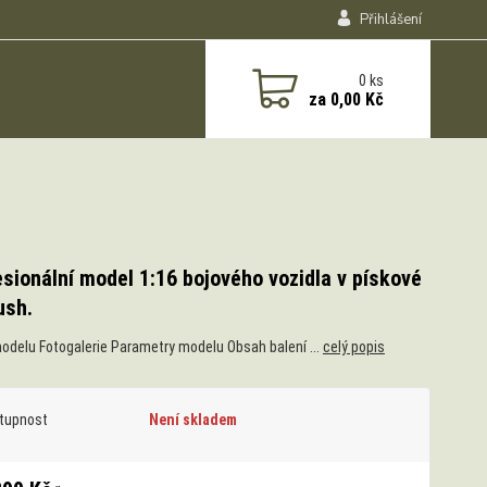
Přihlášení
0
ks
za
0,00 Kč
sionální model 1:16 bojového vozidla v pískové
ush.
odelu Fotogalerie Parametry modelu Obsah balení ...
celý popis
tupnost
Není skladem