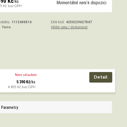
390 Kč
/
ks
Momentálně není k dispozici
55 Kč
bez DPH
oduktu:
1112400814
EAN kód:
4250229627847
:
Torro
Hlídat cenu / dostupnost
Není skladem
Detail
5 390 Kč
/
ks
4 455 Kč
bez DPH
Parametry