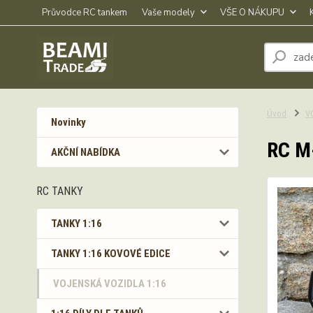
Průvodce RC tankem
Vaše modely
VŠE O NÁKUPU
Úvod
V
Novinky
RC M
AKČNÍ NABÍDKA
RC TANKY
TANKY 1:16
TANKY 1:16 KOVOVÉ EDICE
VOJENSKÁ VOZIDLA 1:16