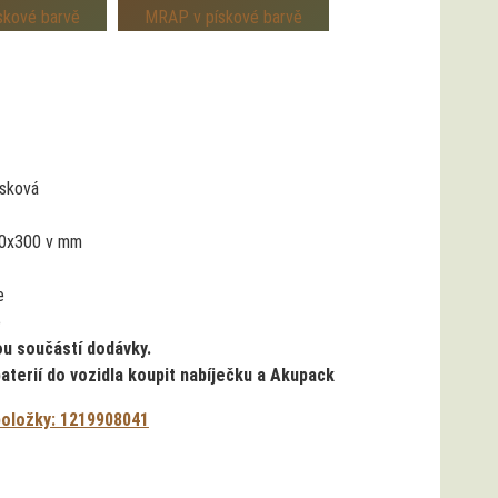
ísková
0x300 v mm
e
e
ou součástí dodávky.
terií do vozidla koupit nabíječku a Akupack
položky: 1219908041