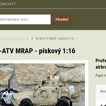
KONTAKTY
Hledat
OJENSKÁ VOZIDLA 1:16
RC M-ATV MRAP - pískový 1:16
-ATV MRAP - pískový 1:16
Profe
airbr
Popis m
Dos