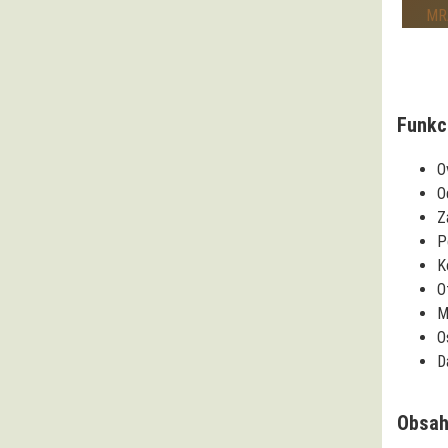
Funkc
O
O
Z
P
K
O
M
O
D
Obsah