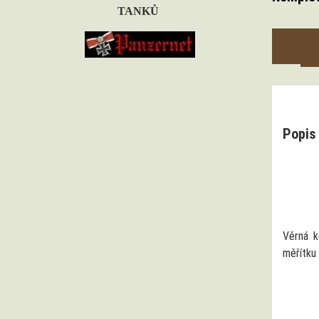
TANKŮ
Popis
Věrná 
měřítku