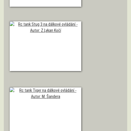
Model tanku Tiger
Autor: Josef Simon
Model tanku Stug 3
Autor: Z. Lykan Kočí
Model tanku Tiger v rané verzi