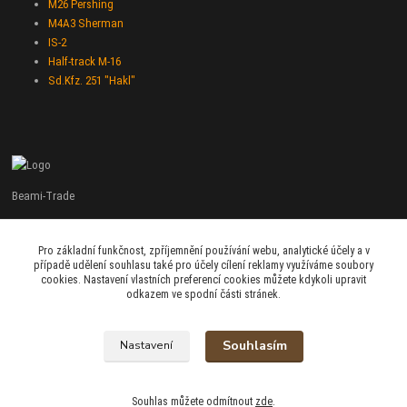
M26 Pershing
M4A3 Sherman
IS-2
Half-track M-16
Sd.Kfz. 251 "Hakl"
Beami-Trade
+420 775 427 778
Pro základní funkčnost, zpříjemnění používání webu, analytické účely a v
Po - Pá 9:00 - 16:00
případě udělení souhlasu také pro účely cílení reklamy využíváme soubory
cookies. Nastavení vlastních preferencí cookies můžete kdykoli upravit
admin@beami-trade.cz
odkazem ve spodní části stránek.
Souhlasím
Nastavení
beami & coshboy © 2007-2026
Souhlas můžete odmítnout
zde
.