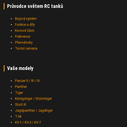
Průvodce světem RC tanků
Bojový systém
Funkce a díly
Kovové části
Frekvence
Převodovky
Torzní ramena
Vaše modely
Panzer II / III / IV
Panther
Tiger
Königstiger / Stürmtiger
StuG III
Jagdpanther / Jagdtiger
T-34
KV-1 / KV-2 / KV-7