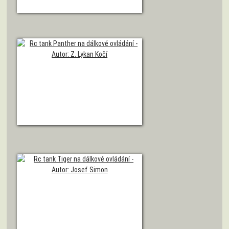
Model tanku Tiger
Autor: Z. Kučaba
Model tanku Panther verze G
Autor: Z. Lykan Kočí