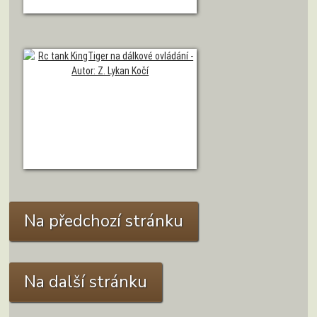
Model tanku KingTiger
Autor: M. Šimek
Model tanku KingTiger
Autor: Z. Lykan Kočí
Na předchozí stránku
Na další stránku