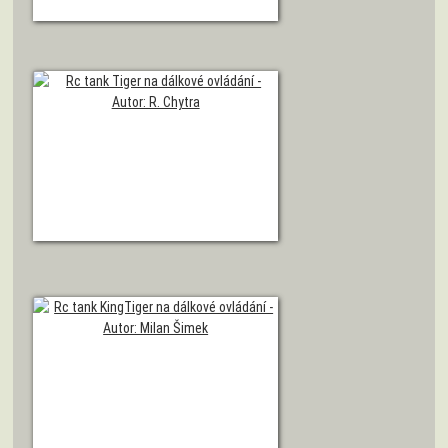
Autor: M. Šandera
Model tanku Tiger
Autor: R. Chytra