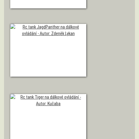
Model tanku JagdTiger
Autor: Zdeněk Kočí
Model tanku JagdPanther
Autor: Zdeněk Kočí