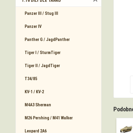
1:16 DÍLY DLE TANKŮ
Panzer III / Stug III
Panzer IV
Panther G / JagdPanther
Tiger I / SturmTiger
Tiger II / JagdTiger
T34/85
KV-1 / KV-2
M4A3 Sherman
Podobné
M26 Pershing / M41 Walker
Leopard 2A6