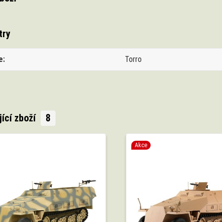
try
e
Torro
jící zboží
8
Akce