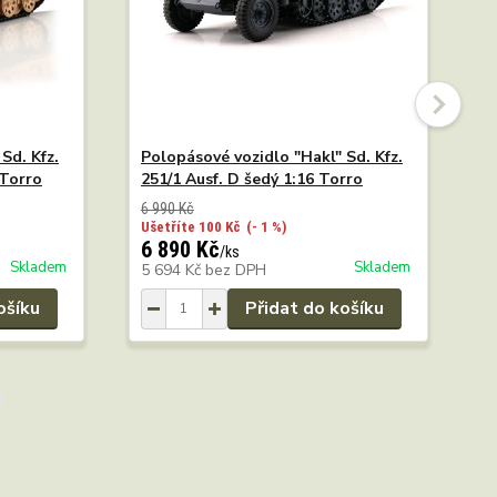
Sd. Kfz.
Polopásové vozidlo "Hakl" Sd. Kfz.
L
 Torro
251/1 Ausf. D šedý 1:16 Torro
S
6 990 Kč
Ušetříte 100 Kč
(- 1 %)
6 890 Kč
4
/
ks
Skladem
Skladem
5 694 Kč
bez DPH
3
ošíku
Přidat do košíku