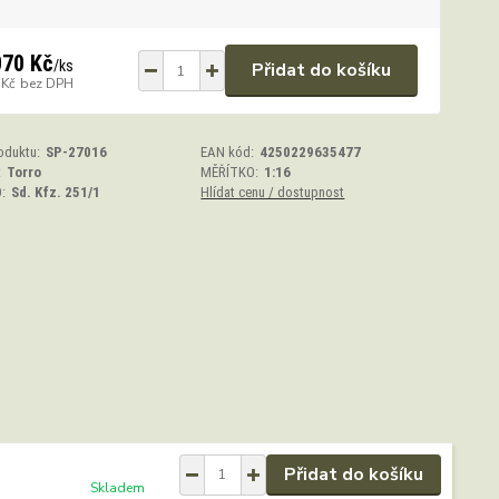
070 Kč
/
ks
Přidat do košíku
 Kč
bez DPH
oduktu:
SP-27016
EAN kód:
4250229635477
:
Torro
MĚŘÍTKO:
1:16
:
Sd. Kfz. 251/1
Hlídat cenu / dostupnost
Přidat do košíku
Skladem