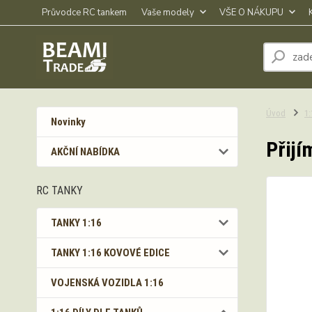
Průvodce RC tankem
Vaše modely
VŠE O NÁKUPU
Úvod
1
Novinky
Přijí
AKČNÍ NABÍDKA
RC TANKY
TANKY 1:16
TANKY 1:16 KOVOVÉ EDICE
VOJENSKÁ VOZIDLA 1:16