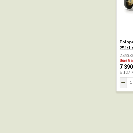
Polopá
251/1 
7 490 K
Ušetřít
7 390
6 107 