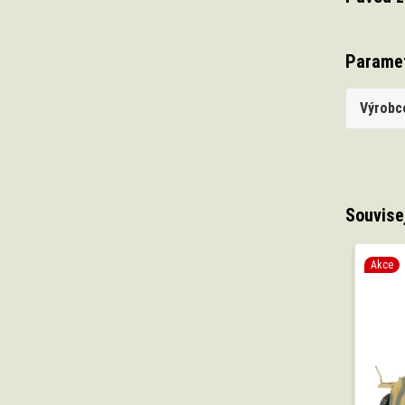
Parame
Výrobc
Souvise
Akce