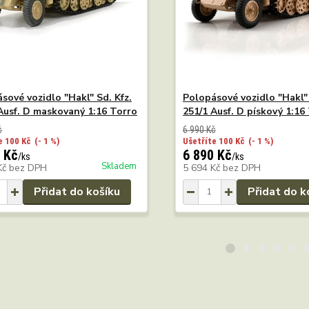
sové vozidlo "Hakl" Sd. Kfz.
Polopásové vozidlo "Hakl" 
Ausf. D maskovaný 1:16 Torro
251/1 Ausf. D pískový 1:16
č
6 990 Kč
e 100 Kč
(- 1 %)
Ušetříte 100 Kč
(- 1 %)
 Kč
6 890 Kč
/
ks
/
ks
Skladem
Kč
bez DPH
5 694 Kč
bez DPH
Přidat do košíku
Přidat do k