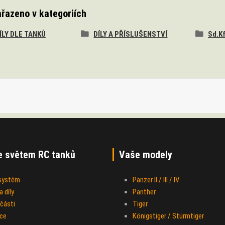
ařazeno v kategoriích
DÍLY DLE TANKŮ
DÍLY A PŘÍSLUŠENSTVÍ
Sd.Kf
e světem RC tanků
Vaše modely
 systém
Panzer II / III / IV
 díly
Panther
části
Tiger
ce
Königstiger / Stürmtiger