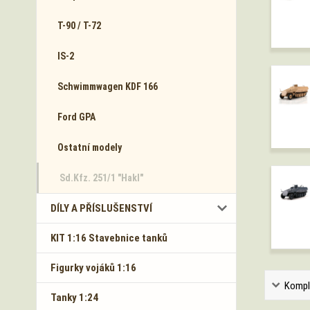
T-90 / T-72
IS-2
Schwimmwagen KDF 166
Ford GPA
Ostatní modely
Sd.Kfz. 251/1 "Hakl"
DÍLY A PŘÍSLUŠENSTVÍ
KIT 1:16 Stavebnice tanků
Figurky vojáků 1:16
Kompl
Tanky 1:24