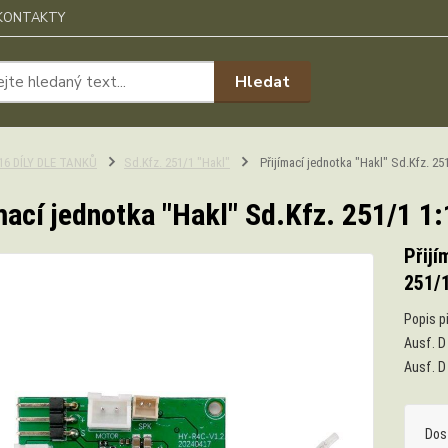
KONTAKTY
Hledat
:16 DÍLY DLE TANKŮ
Sd.Kfz. 251/1 "Hakl"
Přijímací jednotka "Hakl" Sd.Kfz. 25
mací jednotka "Hakl" Sd.Kfz. 251/1 1
Přijí
251/1
Popis p
Ausf. D 
Ausf. 
Dos