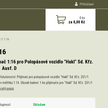
Přihlášení
0
ks
za
0,00 Kč
1/1 1:16
:16
mač 1:16 pro Polopásové vozidlo "Hakl" Sd. Kfz.
 Ausf. D
říslušenství: Přijímač pro polopásové vozidlo "Hakl" Sd. Kfz. 251/1
v měřítku 1:16. Obsah balení: 1 ks přijímače pro "Hakl" Sd. Kfz. 251/1
D
celý popis
tupnost
Skladem