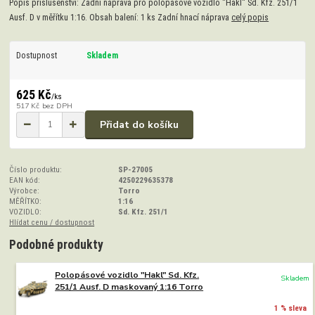
Popis příslušenství: Zadní náprava pro polopásové vozidlo "Hakl" Sd. Kfz. 251/1
Ausf. D v měřítku 1:16. Obsah balení: 1 ks Zadní hnací náprava
celý popis
Dostupnost
Skladem
625 Kč
/
ks
517 Kč
bez DPH
Přidat do košíku
Číslo produktu:
SP-27005
EAN kód:
4250229635378
Výrobce:
Torro
MĚŘÍTKO:
1:16
VOZIDLO:
Sd. Kfz. 251/1
Hlídat cenu / dostupnost
Podobné produkty
Polopásové vozidlo "Hakl" Sd. Kfz.
Skladem
251/1 Ausf. D maskovaný 1:16 Torro
1 % sleva