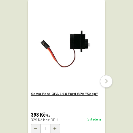
Servo Ford GPA 1:16 Ford GPA "Seep"
Kit muničn
10 ks
398 Kč
/
ks
Skladem
329 Kč
bez DPH
790 Kč
/
k
653 Kč
bez