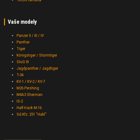
Vaše modely
Panzer II / III / IV
Panther
Tiger
Königstiger / Stürmtiger
StuG III
Jagdpanther / Jagdtiger
T-34
KV-1 / KV-2 / KV-7
M26 Pershing
M4A3 Sherman
IS-2
Half-track M-16
Sd.Kfz. 251 "Hakl"