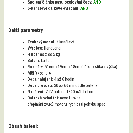
Spojení článků pasu ocelovými čepy:
ANO
6-kanálové dálkové ovládání:
ANO
Další parametry
Zvukový modul:
4 kanálový
Výrobce:
HengLong
Hmotnost:
do 5 kg
Balení:
karton
Rozměry:
51cm x 19cm x 18cm (délka x šířka x výška)
Měřítko:
1:16
Doba nabíjení:
4 až 6 hodin
Doba provozu:
30 až 60 minut dle baterie
Napájení:
7.4V baterie 1800mAh Li-Lon
Dálkové ovládání:
nové funkce,
přepínání zvuků motoru, rychlosti pohybu apod
Obsah balení: