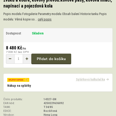
zvuku a kouře, kovový převod.kovové pásy, kovová hnací,
napínací a pojezdová kola
Popis modelu Fotogalerie Parametry modelu Obsah balení Historie tanku Popis
modelu: Věrná kopie so...
celý popis
Dostupnost
Skladem
8 480 Kč
/
ks
7 008 Kč
bez DPH
Přidat do košíku
Splátková kalkulačka
Nákup na splátky
Číslo produktu:
14327-GN
EAN kód:
4250229636092
TANK:
T34/85
EDICE:
Rozšířená
Výrobce:
Heng Long