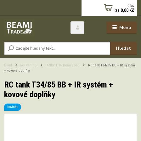
0
ks
za
0,00 Kč
Menu
Hledat
Úvod
TANKY 1:16
TANKY 1:16 Heng Long
RC tank T34/85 BB + IR systém
+ kovové doplňky
RC tank T34/85 BB + IR systém +
kovové doplňky
Novinka