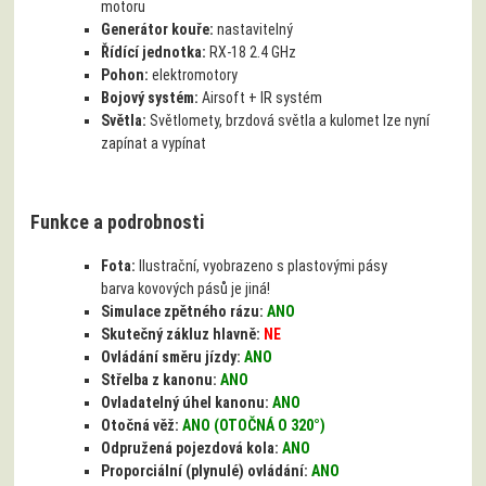
motoru
Generátor kouře:
nastavitelný
Řídící jednotka:
RX-18 2.4 GHz
Pohon:
elektromotory
Bojový systém:
Airsoft + IR systém
Světla:
Světlomety, brzdová světla a kulomet lze nyní
zapínat a vypínat
Funkce a podrobnosti
Fota:
Ilustrační, vyobrazeno s plastovými pásy
barva kovových pásů je jiná!
Simulace zpětného rázu:
ANO
Skutečný zákluz hlavně:
NE
Ovládání směru jízdy:
ANO
Střelba z kanonu:
ANO
Ovladatelný úhel kanonu:
ANO
Otočná věž:
ANO (OTOČNÁ O 320°)
Odpružená pojezdová kola:
ANO
Proporciální (plynulé) ovládání:
ANO