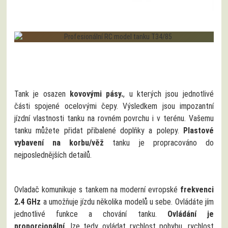
Tank je osazen
kovovými pásy.
, u kterých jsou jednotlivé
části spojené ocelovými čepy. Výsledkem jsou impozantní
jízdní vlastnosti tanku na rovném povrchu i v terénu. Vašemu
tanku můžete přidat přibalené doplňky a polepy.
Plastové
vybavení na korbu/věž
tanku je propracováno do
nejposlednějších detailů.
Ovladač komunikuje s tankem na moderní evropské
frekvenci
2.4 GHz
a umožňuje jízdu několika modelů u sebe. Ovládáte jím
jednotlivé funkce a chování tanku.
Ovládání je
proporcionální,
lze tedy ovládat rychlost pohybu, rychlost