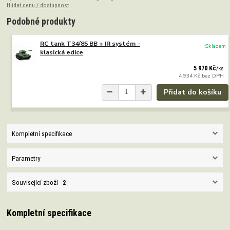
Hlídat cenu / dostupnost
Podobné produkty
RC tank T34/85 BB + IR systém -
Skladem
klasická edice
5 970 Kč
/
ks
4 934 Kč
bez DPH
Přidat do košíku
Kompletní specifikace
Parametry
Související zboží
2
Kompletní specifikace