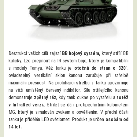
Destrukci vašich cílů zajistí
BB bojový systém,
který střílí BB
kuličky. Lze přepnout na IR systém boje, který je kompatibilní
s modely Tamya. Věž tanku je
otočná do stran o 320°
,
ovladatelný vertikální sklon kanonu zaručuje při střelbě
maximální přesnost. Na probíhající střelbu z tanku upozorňuje
na věži umístěný červený indikátor. Sílu střílejícího kanonu
demonstruje
zpětný ráz
, kdy tank cukne po výstřelu a
totéž
v InfraRed verzi.
. Střílet se dá i protipěchotním kulometem
MG, který je simulován zvukem a osvětlením. V přední části
tanku je přidělán LED světlomet. Produkt je určen
osobám od
14 let.