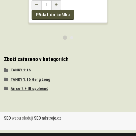
Přidat do košíku
Přidat 
Zboží zařazeno v kategoriích
TANKY 1:16
TANKY 1:16 Heng Long
Airsoft + IR společně
SEO
webu sledují
SEO nástroje
.cz