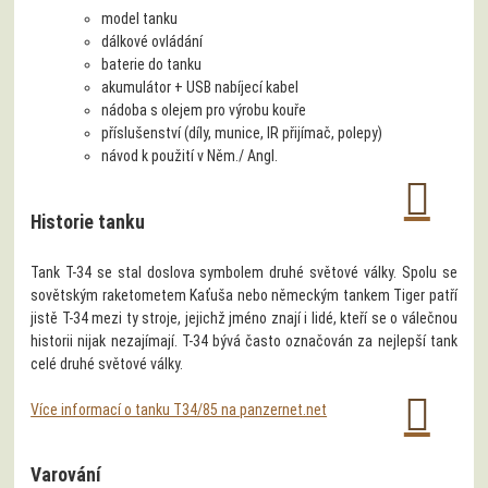
model tanku
dálkové ovládání
baterie do tanku
akumulátor + USB nabíjecí kabel
nádoba s olejem pro výrobu kouře
příslušenství (díly, munice, IR přijímač, polepy)
návod k použití v Něm./ Angl.
Historie tanku
Tank T-34 se stal doslova symbolem druhé světové války. Spolu se
sovětským raketometem Kaťuša nebo německým tankem Tiger patří
jistě T-34 mezi ty stroje, jejichž jméno znají i lidé, kteří se o válečnou
historii nijak nezajímají. T-34 bývá často označován za nejlepší tank
celé druhé světové války.
Více informací o tanku T34/85 na panzernet.net
Varování