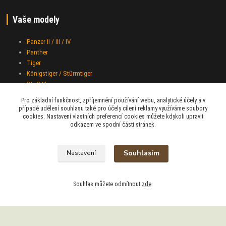
Vaše modely
Panzer II / III / IV
Panther
Tiger
Königstiger / Stürmtiger
StuG III
Jagdpanther / Jagdtiger
Pro základní funkčnost, zpříjemnění používání webu, analytické účely a v
T-34
případě udělení souhlasu také pro účely cílení reklamy využíváme soubory
KV-1 / KV-2 / KV-7
cookies. Nastavení vlastních preferencí cookies můžete kdykoli upravit
odkazem ve spodní části stránek.
M26 Pershing
M4A3 Sherman
IS-2
Souhlasím
Nastavení
Half-track M-16
Sd.Kfz. 251 "Hakl"
Souhlas můžete odmítnout
zde
.