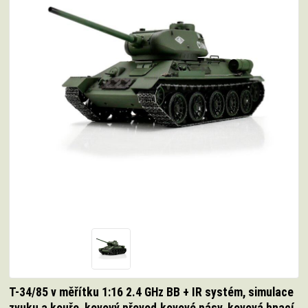
T-34/85 v měřítku 1:16 2.4 GHz BB + IR systém, simulace