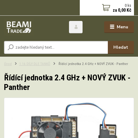
0
ks
za
0,00 Kč
Menu
Hledat
Úvod
1:16 DÍLY DLE TANKŮ
Řídící jednotka 2.4 GHz + NOVÝ ZVUK - Panther
Řídící jednotka 2.4 GHz + NOVÝ ZVUK -
Panther