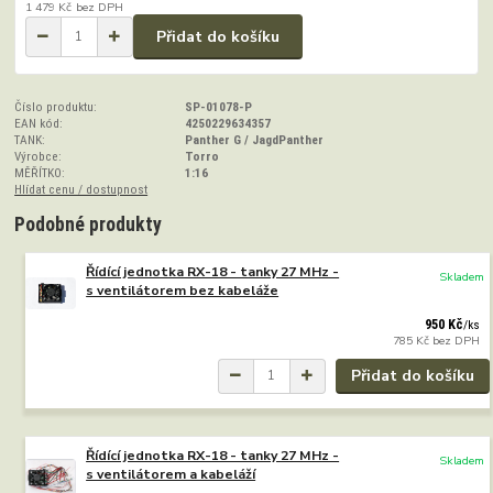
1 479 Kč
bez DPH
Přidat do košíku
Číslo produktu:
SP-01078-P
EAN kód:
4250229634357
TANK:
Panther G / JagdPanther
Výrobce:
Torro
MĚŘÍTKO:
1:16
Hlídat cenu / dostupnost
Podobné produkty
Řídící jednotka RX-18 - tanky 27 MHz -
Skladem
s ventilátorem bez kabeláže
950 Kč
/
ks
785 Kč
bez DPH
Přidat do košíku
Řídící jednotka RX-18 - tanky 27 MHz -
Skladem
s ventilátorem a kabeláží