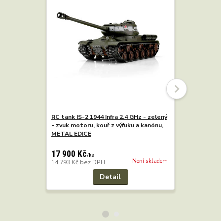
RC tank IS-2 1944 Infra 2.4 GHz - zelený
RC tank IS
- zvuk motoru, kouř z výfuku a kanónu,
Kovová Ed
METAL EDICE
16 900 K
13 967 Kč
17 900 Kč
/
ks
Není skladem
14 793 Kč
bez DPH
Detail
Přidat 