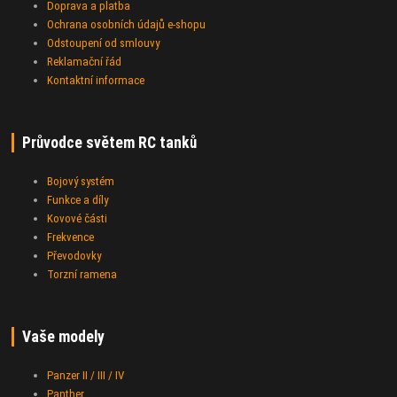
Doprava a platba
Ochrana osobních údajů e-shopu
Odstoupení od smlouvy
Reklamační řád
Kontaktní informace
Průvodce světem RC tanků
Bojový systém
Funkce a díly
Kovové části
Frekvence
Převodovky
Torzní ramena
Vaše modely
Panzer II / III / IV
Panther