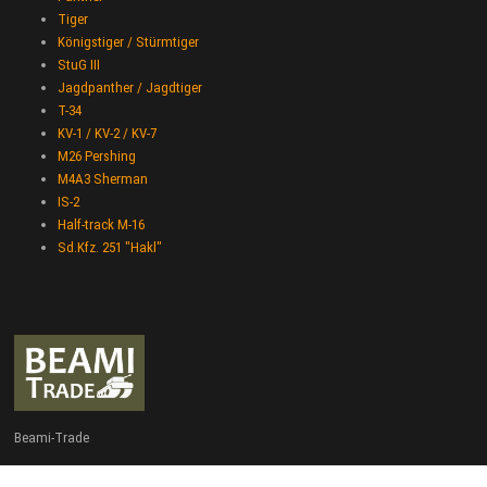
Tiger
Königstiger / Stürmtiger
StuG III
Jagdpanther / Jagdtiger
T-34
KV-1 / KV-2 / KV-7
M26 Pershing
M4A3 Sherman
IS-2
Half-track M-16
Sd.Kfz. 251 "Hakl"
Beami-Trade