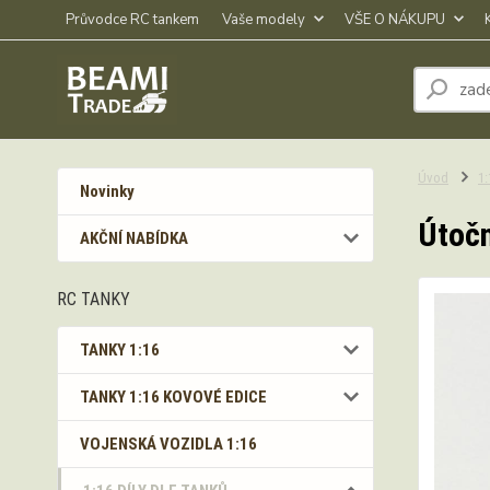
Průvodce RC tankem
Vaše modely
VŠE O NÁKUPU
Úvod
1
Novinky
Útočn
AKČNÍ NABÍDKA
RC TANKY
TANKY 1:16
TANKY 1:16 KOVOVÉ EDICE
VOJENSKÁ VOZIDLA 1:16