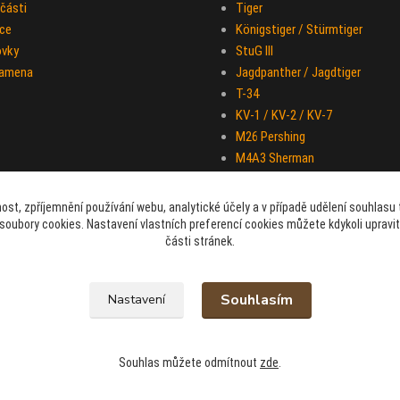
části
Tiger
ce
Königstiger / Stürmtiger
ovky
StuG III
ramena
Jagdpanther / Jagdtiger
T-34
KV-1 / KV-2 / KV-7
M26 Pershing
M4A3 Sherman
IS-2
Half-track M-16
ost, zpříjemnění používání webu, analytické účely a v případě udělení souhlasu t
Sd.Kfz. 251 "Hakl"
soubory cookies. Nastavení vlastních preferencí cookies můžete kdykoli upravi
části stránek.
Souhlasím
Nastavení
Souhlas můžete odmítnout
zde
.