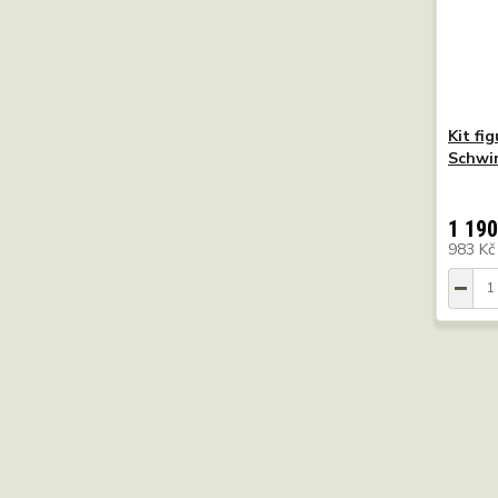
Kit fi
Schwi
1 190
983 K