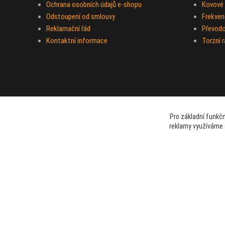
Ochrana osobních údajů e-shopu
Kovové 
Odstoupení od smlouvy
Frekven
Reklamační řád
Převod
Kontaktní informace
Torzní 
Pro základní funkčn
reklamy využíváme 
beami & coshboy © 2007-2026