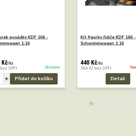
gurek posádky KDF 166 -
Kit figurky řidiče KDF 166 -
mmwagen 1:16
Schwimmwagen 1:16
 Kč
440 Kč
/
ks
/
ks
Skladem
Ne
č
bez DPH
364 Kč
bez DPH
Přidat do košíku
Detail