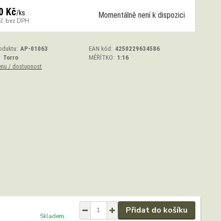
0 Kč
/
ks
Momentálně není k dispozici
Kč
bez DPH
oduktu:
AP-01063
EAN kód:
4250229634586
:
Torro
MĚŘÍTKO:
1:16
enu / dostupnost
Přidat do košíku
Skladem