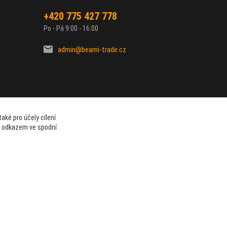
+420 775 427 778
Po - Pá 9:00 - 16:00
admin@beami-trade.cz
aké pro účely cílení
t odkazem ve spodní
Vytvořeno na
Eshop-rychle.cz