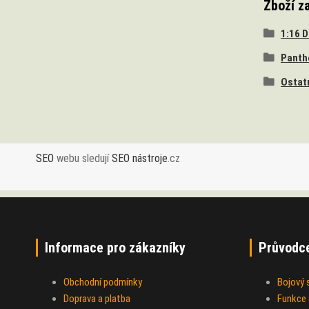
Zboží z
1:16 
Panth
Ostat
SEO
webu sledují
SEO nástroje
.cz
Informace pro zákazníky
Průvodc
Obchodní podmínky
Bojový
Doprava a platba
Funkce a