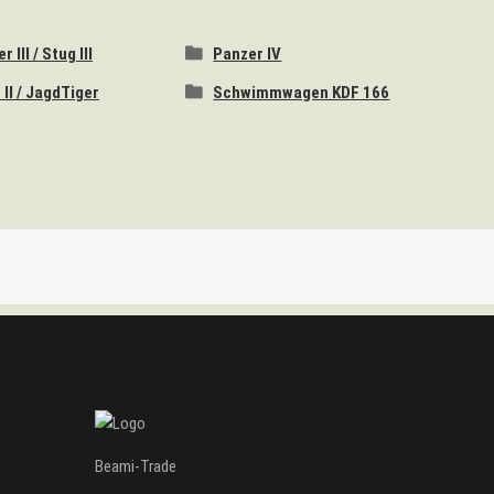
 III / Stug III
Panzer IV
 II / JagdTiger
Schwimmwagen KDF 166
Beami-Trade