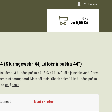
Přihlášení
0
ks
za
0,00 Kč
44 (Sturmgewehr 44, „útočná puška 44“)
říslušenství: Útočná puška 44 - StG 44 1:16 Puška je nelakovaná. Barva
entální dostupnosti. Materiál resin. Obsah balení: 1 ks Útočná puška
G 44
celý popis
tupnost
Není skladem