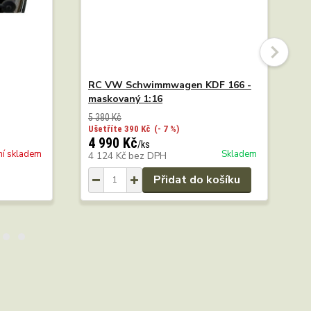
RC VW Schwimmwagen KDF 166 -
R
maskovaný 1:16
p
5 380 Kč
5
Ušetříte 390 Kč
(- 7 %)
U
4 990 Kč
4
/
ks
ní skladem
Skladem
4 124 Kč
bez DPH
4
Přidat do košíku