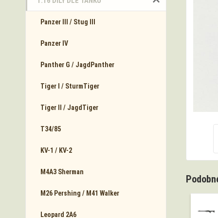
1:16 DÍLY DLE TANKŮ
Panzer III / Stug III
Panzer IV
Panther G / JagdPanther
Tiger I / SturmTiger
Tiger II / JagdTiger
T34/85
KV-1 / KV-2
M4A3 Sherman
Podobné
M26 Pershing / M41 Walker
Leopard 2A6