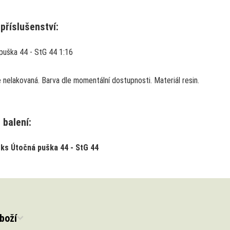
příslušenství:
puška 44 - StG 44 1:16
 nelakovaná. Barva dle momentální dostupnosti. Materiál resin.
 balení:
 ks Útočná puška 44 - StG 44
boží