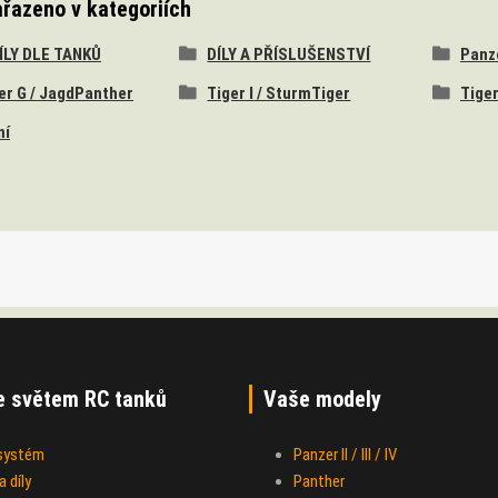
ařazeno v kategoriích
DÍLY DLE TANKŮ
DÍLY A PŘÍSLUŠENSTVÍ
Panzer
er G / JagdPanther
Tiger I / SturmTiger
Tiger
ní
e světem RC tanků
Vaše modely
 systém
Panzer II / III / IV
 díly
Panther