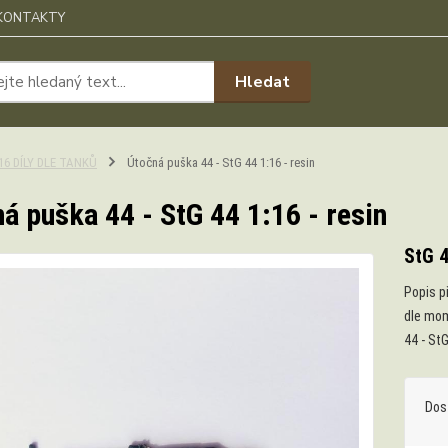
KONTAKTY
Hledat
:16 DÍLY DLE TANKŮ
Útočná puška 44 - StG 44 1:16 - resin
á puška 44 - StG 44 1:16 - resin
StG 
Popis p
dle mom
44 - St
Dos