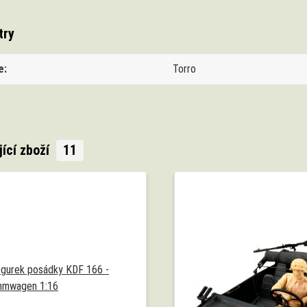
try
e
Torro
jící zboží
11