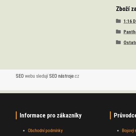
Zboží z
1:16 
Panth
Ostat
SEO
webu sledují
SEO nástroje
.cz
Informace pro zákazníky
Průvodc
Obchodní podmínky
Bojový