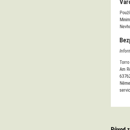
Var
Použí
Minimá
Nevho
Bez
Infor
Torr
Am Rö
6376
Něme
servi
Původ z