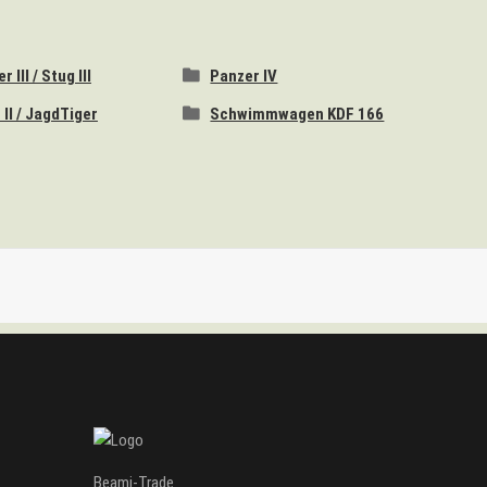
 III / Stug III
Panzer IV
 II / JagdTiger
Schwimmwagen KDF 166
Beami-Trade