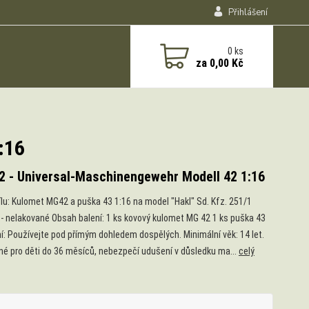
Přihlášení
0
ks
za
0,00 Kč
:16
2 - Universal-Maschinengewehr Modell 42 1:16
ílu: Kulomet MG42 a puška 43 1:16 na model "Hakl" Sd. Kfz. 251/1
 - nelakované Obsah balení: 1 ks kovový kulomet MG 42 1 ks puška 43
í: Používejte pod přímým dohledem dospělých. Minimální věk: 14 let.
é pro děti do 36 měsíců, nebezpečí udušení v důsledku ma...
celý