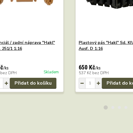
nciál / zadní náprava "Hakl"
Plastový pás "Hakl" Sd. Kfz
. 251/1 1:16
Ausf. D 1:16
Kč
650 Kč
/
ks
/
ks
Skladem
č
bez DPH
537 Kč
bez DPH
Přidat do košíku
Přidat do k