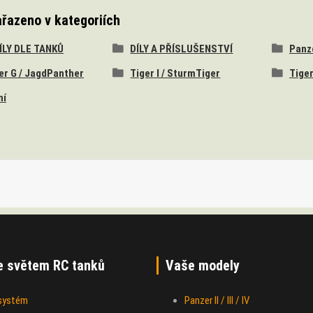
ařazeno v kategoriích
DÍLY DLE TANKŮ
DÍLY A PŘÍSLUŠENSTVÍ
Panzer
er G / JagdPanther
Tiger I / SturmTiger
Tiger
ní
e světem RC tanků
Vaše modely
 systém
Panzer II / III / IV