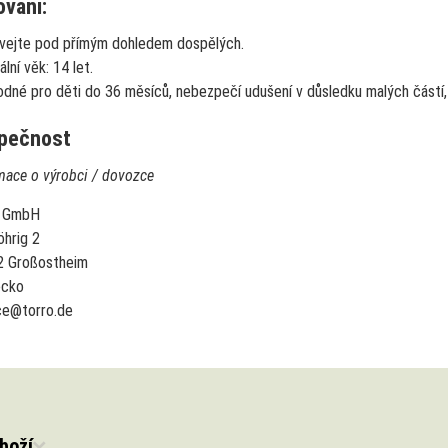
ování:
vejte pod přímým dohledem dospělých.
lní věk: 14 let.
dné pro děti do 36 měsíců, nebezpečí udušení v důsledku malých částí,
pečnost
mace o výrobci / dovozce
o GmbH
hrig 2
2 Großostheim
cko
ce@torro.de
boží