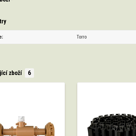
try
e
Torro
jící zboží
6