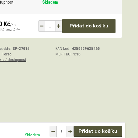
tupnost
Skladem
0 Kč
/
ks
Přidat do košíku
 Kč
bez DPH
oduktu:
SP-27015
EAN kód:
4250229635460
:
Torro
MĚŘÍTKO:
1:16
enu / dostupnost
Přidat do košíku
Skladem