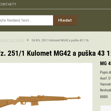
KONTAKTY
Hledat
:16 DÍLY DLE TANKŮ
Sd.Kfz. 251/1 Kulomet MG42 a puška 43 1:16
z. 251/1 Kulomet MG42 a puška 43 1
MG 4
Popis d
Ausf. D
Varován
Nevhodn
popis