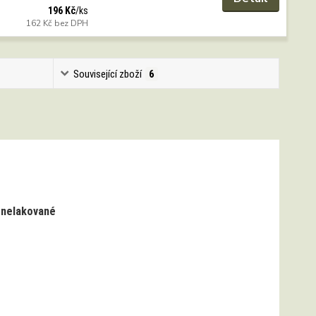
196 Kč
/
ks
162 Kč
bez DPH
Související zboží
6
- nelakované