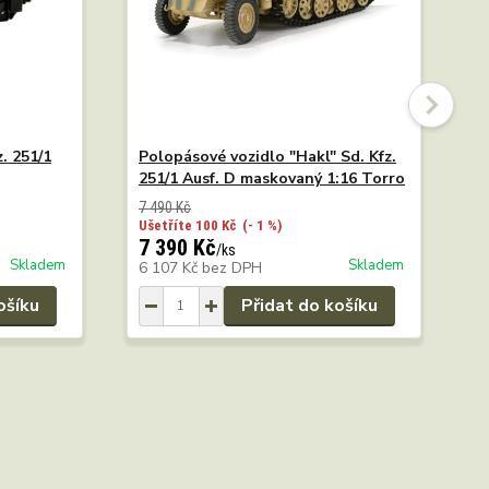
. 251/1
Polopásové vozidlo "Hakl" Sd. Kfz.
P
251/1 Ausf. D maskovaný 1:16 Torro
2
7 490 Kč
6
Ušetříte 100 Kč
(- 1 %)
U
7 390 Kč
6
/
ks
Skladem
Skladem
6 107 Kč
bez DPH
5
ošíku
Přidat do košíku