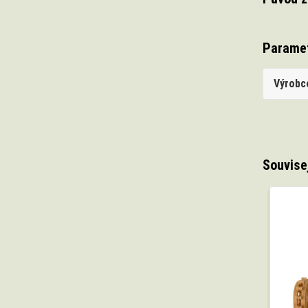
Parame
Výrobc
Souvise