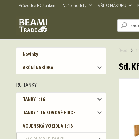
Průvodce RC tankem
Vaše modely
VŠE O NÁKUPU
Úvod
1
Novinky
Sd.Kf
AKČNÍ NABÍDKA
RC TANKY
TANKY 1:16
TANKY 1:16 KOVOVÉ EDICE
VOJENSKÁ VOZIDLA 1:16