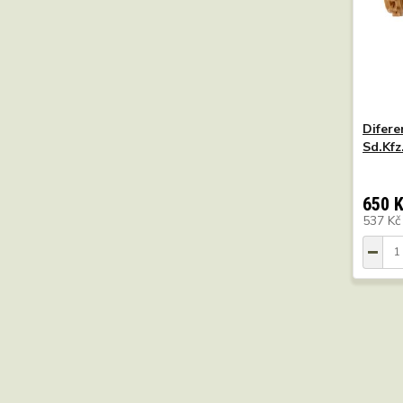
Difere
Sd.Kfz
650 
537 K