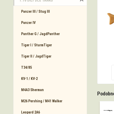
1:16 DÍLY DLE TANKŮ
Panzer III / Stug III
Panzer IV
Panther G / JagdPanther
Tiger I / SturmTiger
Tiger II / JagdTiger
T34/85
KV-1 / KV-2
M4A3 Sherman
Podobné
M26 Pershing / M41 Walker
Leopard 2A6