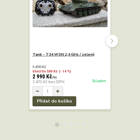
Tank - T34 WSN 2,4 GHz / zelený
Tank - Tig
kamufláž
3 490 Kč
3 490 Kč
Ušetříte 500 Kč
(- 14 %)
Ušetříte 500
2 990 Kč
2 990 Kč
/
ks
Skladem
2 471 Kč
bez DPH
2 471 Kč
b
Přidat do košíku
Přidat 