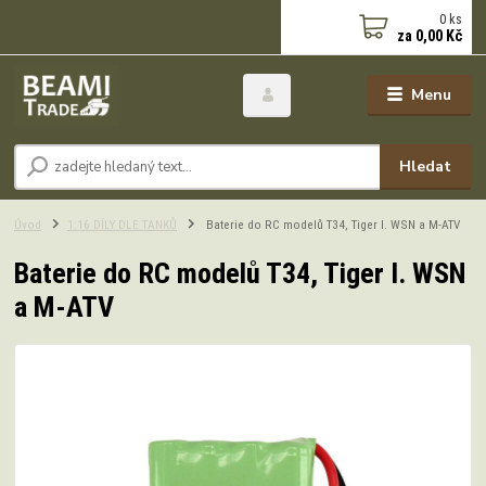
0
ks
za
0,00 Kč
Menu
Hledat
Úvod
1:16 DÍLY DLE TANKŮ
Baterie do RC modelů T34, Tiger I. WSN a M-ATV
Baterie do RC modelů T34, Tiger I. WSN
a M-ATV