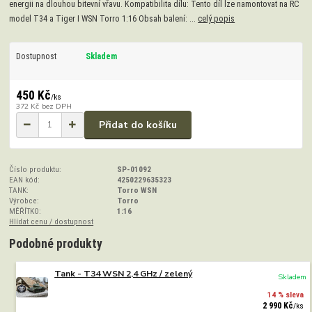
energii na dlouhou bitevní vřavu. Kompatibilita dílu: Tento díl lze namontovat na RC
model T34 a Tiger I WSN Torro 1:16 Obsah balení: ...
celý popis
Dostupnost
Skladem
450 Kč
/
ks
372 Kč
bez DPH
Přidat do košíku
Číslo produktu:
SP-01092
EAN kód:
4250229635323
TANK:
Torro WSN
Výrobce:
Torro
MĚŘÍTKO:
1:16
Hlídat cenu / dostupnost
Podobné produkty
Tank - T34 WSN 2,4 GHz / zelený
Skladem
14 % sleva
2 990 Kč
/
ks