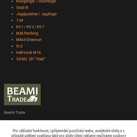
Königstiger / Stürmtiger
StuG III
Jagdpanther / Jagdtiger
T-34
KV-1 / KV-2 / KV-7
M26 Pershing
M4A3 Sherman
IS-2
Half-track M-16
Sd.Kfz. 251 "Hakl"
Beami-Trade
+420 775 427 778
Pro základní funkčnost, zpříjemnění používání webu, analytické účely a v
Po - Pá 9:00 - 16:00
případě udělení souhlasu také pro účely cílení reklamy využíváme soubory