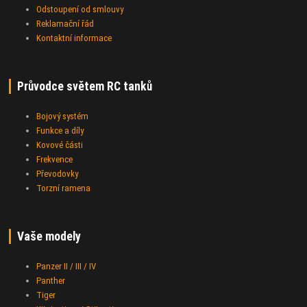
Odstoupení od smlouvy
Reklamační řád
Kontaktní informace
Průvodce světem RC tanků
Bojový systém
Funkce a díly
Kovové části
Frekvence
Převodovky
Torzní ramena
Vaše modely
Panzer II / III / IV
Panther
Tiger