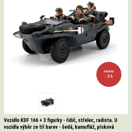
6 870 Kč
- 3 %
Vozidlo KDF 166 + 3 figurky - řidič, střelec, radista. U
vozidla výběr ze tří barev - šedá, kamufláž, písková