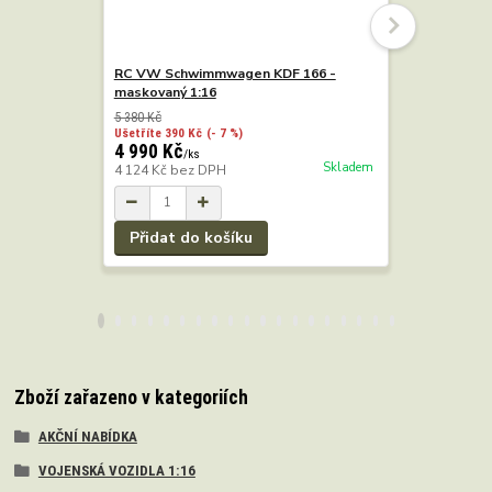
RC VW Schwimmwagen KDF 166 -
RC VW Sc
maskovaný 1:16
pískový 1:
5 380 Kč
5 380 Kč
Ušetříte 390 Kč
(- 7 %)
Ušetříte 390
4 990 Kč
4 990 Kč
/
ks
Skladem
4 124 Kč
bez DPH
4 124 Kč
b
Přidat do košíku
Přidat 
Zboží zařazeno v kategoriích
AKČNÍ NABÍDKA
VOJENSKÁ VOZIDLA 1:16