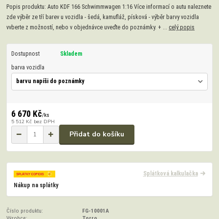
Popis produktu: Auto KDF 166 Schwimmwagen 1:16 Více informací o autu naleznete
zde výběr ze tří barev u vozidla - šedá, kamufláž, písková - výběr barvy vozidla
vvberte z možností, nebo v objednávce uveďte do poznámky. + ...
celý popis
Dostupnost
Skladem
barva vozidla
6 670 Kč
/
ks
5 512 Kč
bez DPH
Přidat do košíku
Splátková kalkulačka
Nákup na splátky
Číslo produktu:
FG-10001A
Výrobce:
Torro