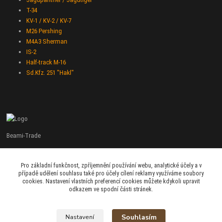
T-34
KV-1 / KV-2 / KV-7
M26 Pershing
M4A3 Sherman
IS-2
Half-track M-16
Sd.Kfz. 251 "Hakl"
Beami-Trade
+420 775 427 778
Pro základní funkčnost, zpříjemnění používání webu, analytické účely a v
Po - Pá 9:00 - 16:00
případě udělení souhlasu také pro účely cílení reklamy využíváme soubory
cookies. Nastavení vlastních preferencí cookies můžete kdykoli upravit
admin@beami-trade.cz
odkazem ve spodní části stránek.
Souhlasím
Nastavení