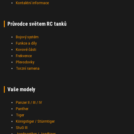
Kontaktní informace
Průvodce světem RC tanků
Bojový systém
Funkce a díly
Kovové části
Frekvence
Převodovky
Torzní ramena
Vaše modely
Panzer II / III / IV
Panther
Tiger
Königstiger / Stürmtiger
StuG III
Jagdpanther / Jagdtiger