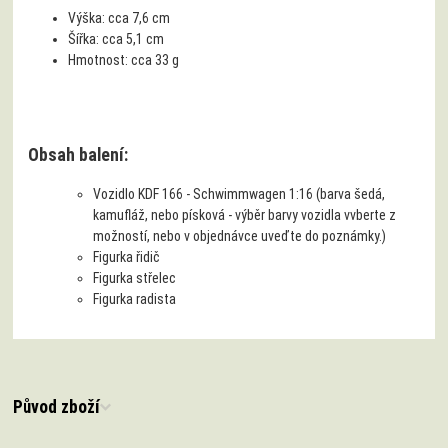
Výška:
cca 7,6 cm
Šířka:
cca 5,1 cm
Hmotnost:
cca 33 g
Obsah balení:
Vozidlo KDF 166 - Schwimmwagen 1:16 (barva šedá,
kamufláž, nebo písková - výběr barvy vozidla vvberte z
možností, nebo v objednávce uveďte do poznámky.)
Figurka řidič
Figurka střelec
Figurka radista
Původ zboží