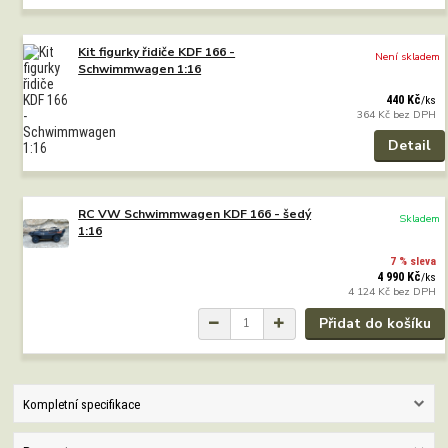
Kit figurky řidiče KDF 166 -
Není skladem
Schwimmwagen 1:16
440 Kč
/
ks
364 Kč
bez DPH
Detail
RC VW Schwimmwagen KDF 166 - šedý
Skladem
1:16
7 % sleva
4 990 Kč
/
ks
4 124 Kč
bez DPH
Přidat do košíku
Kompletní specifikace