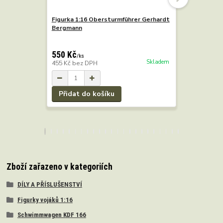
Figurka 1:16 Obersturmführer Gerhardt
Figurka 1:
Bergmann
Rossel
550 Kč
/
ks
Skladem
455 Kč
bez DPH
550 Kč
/
k
455 Kč
bez
Přidat do košíku
Zboží zařazeno v kategoriích
DÍLY A PŘÍSLUŠENSTVÍ
Figurky vojáků 1:16
Schwimmwagen KDF 166