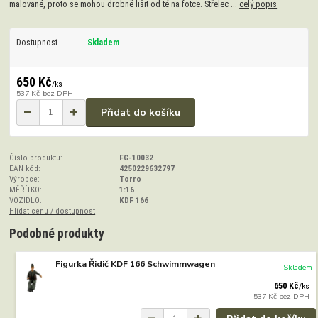
malované, proto se mohou drobně lišit od té na fotce. Střelec ...
celý popis
Dostupnost
Skladem
650 Kč
/
ks
537 Kč
bez DPH
Přidat do košíku
Číslo produktu:
FG-10032
EAN kód:
4250229632797
Výrobce:
Torro
MĚŘÍTKO:
1:16
VOZIDLO:
KDF 166
Hlídat cenu / dostupnost
Podobné produkty
Figurka Řidič KDF 166 Schwimmwagen
Skladem
650 Kč
/
ks
537 Kč
bez DPH