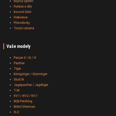
Bojový systém
Funkce a díly
Kovové části
Frekvence
Převodovky
Torzní ramena
Vaše modely
Panzer II / III / IV
Panther
Tiger
Königstiger / Stürmtiger
StuG III
Jagdpanther / Jagdtiger
T-34
KV-1 / KV-2 / KV-7
M26 Pershing
M4A3 Sherman
IS-2