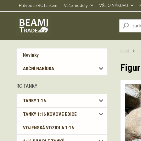
Průvodce RC tankem
Vaše modely
VŠE O NÁKUPU
Úvod
Fi
Novinky
Figur
AKČNÍ NABÍDKA
RC TANKY
TANKY 1:16
TANKY 1:16 KOVOVÉ EDICE
VOJENSKÁ VOZIDLA 1:16