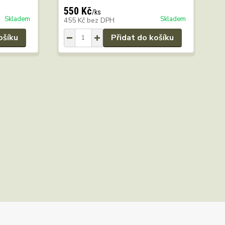
550 Kč
5
/
ks
Skladem
Skladem
455 Kč
bez DPH
4
ošíku
Přidat do košíku