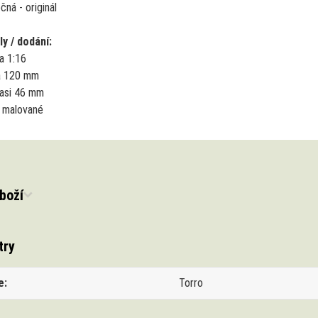
čná - originál
ly / dodání:
ka 1:16
a 120 mm
 asi 46 mm
 malované
boží
try
e
Torro