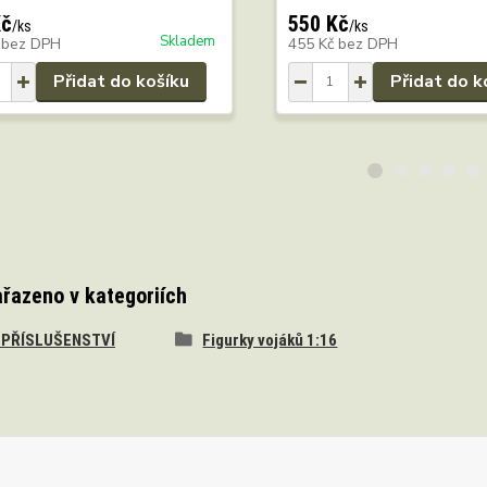
Kč
550 Kč
/
ks
/
ks
Skladem
č
bez DPH
455 Kč
bez DPH
Přidat do košíku
Přidat do k
ařazeno v kategoriích
A PŘÍSLUŠENSTVÍ
Figurky vojáků 1:16