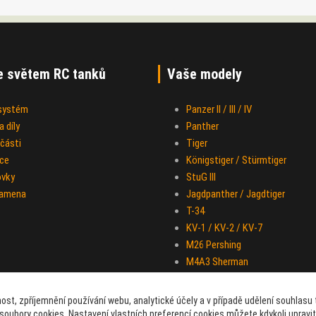
e světem RC tanků
Vaše modely
 systém
Panzer II / III / IV
 díly
Panther
části
Tiger
ce
Königstiger / Stürmtiger
ovky
StuG III
ramena
Jagdpanther / Jagdtiger
T-34
KV-1 / KV-2 / KV-7
M26 Pershing
M4A3 Sherman
IS-2
Half-track M-16
ost, zpříjemnění používání webu, analytické účely a v případě udělení souhlasu t
Sd.Kfz. 251 "Hakl"
soubory cookies. Nastavení vlastních preferencí cookies můžete kdykoli upravi