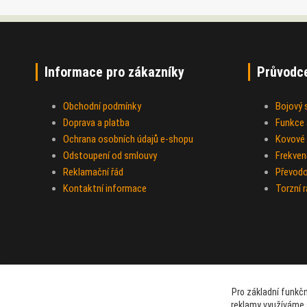
Informace pro zákazníky
Průvodc
Obchodní podmínky
Bojový
Doprava a platba
Funkce a
Ochrana osobních údajů e-shopu
Kovové 
Odstoupení od smlouvy
Frekven
Reklamační řád
Převod
Kontaktní informace
Torzní 
Pro základní funkčn
reklamy využíváme 