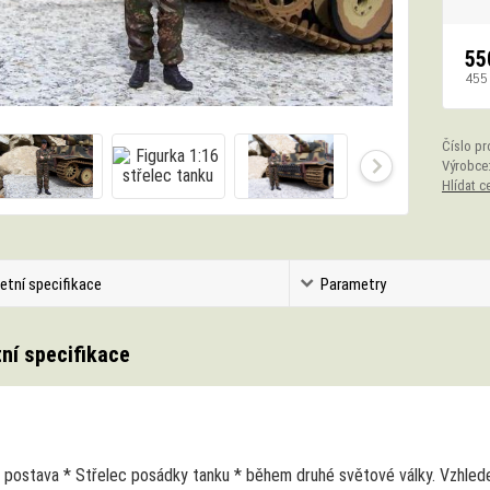
55
455
Číslo pr
Výrobce
Hlídat c
etní specifikace
Parametry
ní specifikace
 postava * Střelec posádky tanku * během druhé světové války. Vzhledem