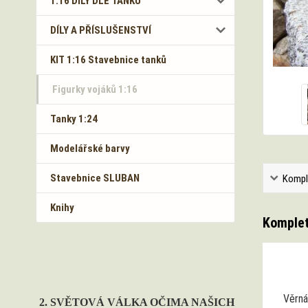
1:16 DÍLY DLE TANKŮ
DÍLY A PŘÍSLUŠENSTVÍ
KIT 1:16 Stavebnice tanků
Figurky vojáků 1:16
Tanky 1:24
Modelářské barvy
Stavebnice SLUBAN
Kompl
Knihy
Komplet
Věrná
2. SVĚTOVÁ VÁLKA OČIMA NAŠICH