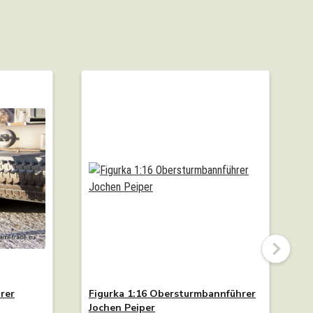
rer
Figurka 1:16 Obersturmbannführer
M
Jochen Peiper
(