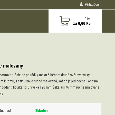
Přihlášení
0
ks
za
0,00 Kč
ě malovaný
ostava * Střelec posádky tanku * během druhé světové války.
m k tomu, že figurka je ručně malovaná, každá je jedinečná - originál
 / dodání: figurka 1:16 Výška 120 mm Šířka asi 46 mm ručně malované
pis
tupnost
Skladem