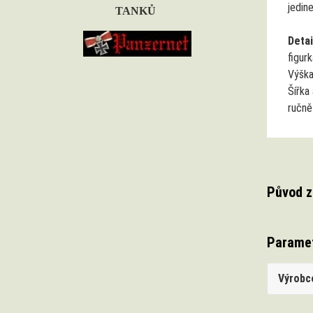
jedine
TANKŮ
Detai
figur
Výšk
Šířka
ručně
Původ z
Parame
Výrobc