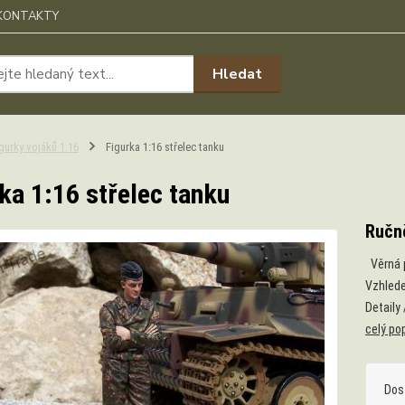
KONTAKTY
Hledat
gurky vojáků 1:16
Figurka 1:16 střelec tanku
ka 1:16 střelec tanku
Ručn
Věrná p
Vzhlede
Detaily
celý po
Dos