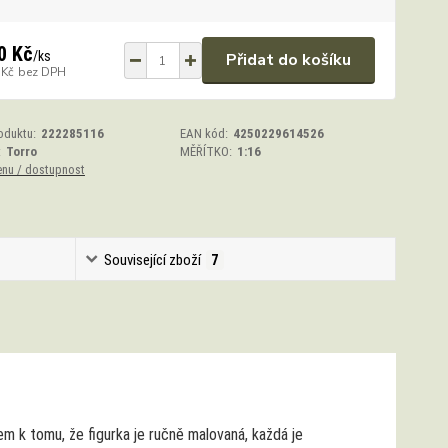
0 Kč
/
ks
Přidat do košíku
 Kč
bez DPH
oduktu:
222285116
EAN kód:
4250229614526
:
Torro
MĚŘÍTKO:
1:16
enu / dostupnost
Související zboží
7
 k tomu, že figurka je ručně malovaná, každá je