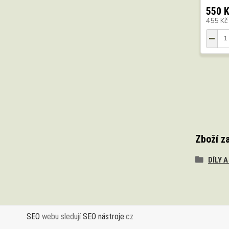
550 
455 K
Zboží z
DÍLY 
SEO
webu sledují
SEO nástroje
.cz