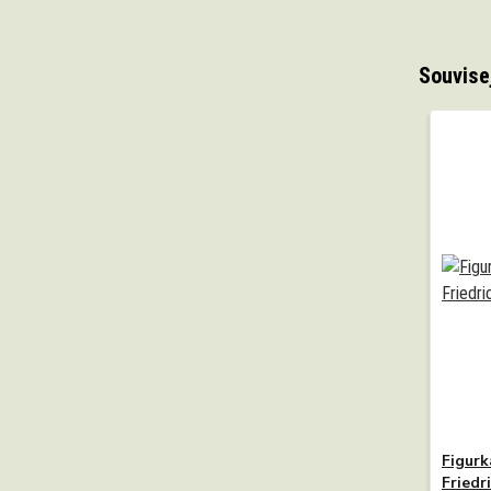
Souvise
Figurk
Friedr