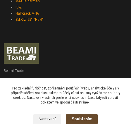
M4A3 Sherman
IS-2
Half-track M-16
Sd.Kfz. 251 "Hakl"
Beami-Trade
+420 775 427 778
Pro základní funkčnost, zpříjemnění používání webu, analytické účely a v
Po - Pá 9:00 - 16:00
případě udělení souhlasu také pro účely cílení reklamy využíváme soubory
cookies. Nastavení vlastních preferencí cookies můžete kdykoli upravit
admin@beami-trade.cz
odkazem ve spodní části stránek.
Souhlasím
Nastavení