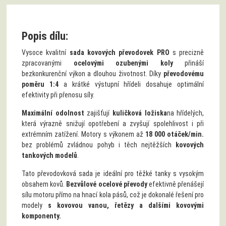
Popis dílu:
Vysoce kvalitní
sada kovových převodovek PRO
s precizně
zpracovanými
ocelovými ozubenými koly
přináší
bezkonkurenční výkon a dlouhou životnost. Díky
převodovému
poměru 1:4
a krátké výstupní hřídeli dosahuje optimální
efektivity při přenosu síly.
Maximální odolnost
zajišťují
kuličková ložiska
na hřídelých,
která výrazně snižují opotřebení a zvyšují spolehlivost i při
extrémním zatížení. Motory s výkonem až
18 000 otáček/min.
bez problémů zvládnou pohyb i těch nejtěžších
kovových
tankových modelů
.
Tato převodovková sada je ideální pro těžké tanky s vysokým
obsahem kovů.
Bezvůlové ocelové převody
efektivně přenášejí
sílu motoru přímo na hnací kola pásů, což je dokonalé řešení pro
modely
s kovovou vanou, řetězy a dalšími kovovými
komponenty.