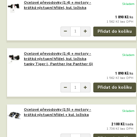
Ocelové převodovky (1:4) + motory -
Skladem
krátká výstupní hřídel, kul. ložiska
1 890 Kč
/
ks
1 562 Kč
bez DPH
Přidat do košíku
Ocelové převodovky (1:4) + motory -
Skladem
krátká výstupní hřídel, kul. ložiska
tanky Tiger I., Panther (ne Panther G)
1 890 Kč
/
ks
1 562 Kč
bez DPH
Přidat do košíku
Ocelové převodovky (1:5) + motory -
Skladem
krátká výstupní hřídel + kul. ložiska
2 100 Kč
/
sada
1 736 Kč
bez DPH