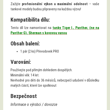
Zažijte
profesionální výkon a maximální odolnost
– vaše
tankové modely budou připraveny na každou výzvu!
Kompatibilita dílu:
Tento díl lze namontovat na
tanky Tiger I., Panther, (ne na
Panther G), Sherman s kovovou vanou
Obsah balení:
1 pár (2 ks) Převodovek PRO
Varování:
Používejte pod přímým dohledem dospělých.
Minimální věk: 14 let.
Nevhodné pro děti do 36 měsíců, nebezpečí udušení v důsledku
malých částí, které lze spolknout
Bezpečnost
Informace o výrobci / dovozce