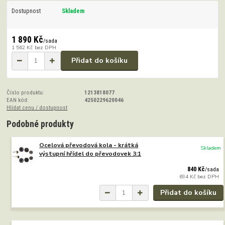
Dostupnost
Skladem
1 890 Kč
/
sada
1 562 Kč
bez DPH
Přidat do košíku
Číslo produktu:
1213818077
EAN kód:
4250229620046
Hlídat cenu / dostupnost
Podobné produkty
Ocelová převodová kola - krátká
Skladem
výstupní hřídel do převodovek 3:1
840 Kč
/
sada
694 Kč
bez DPH
Přidat do košíku