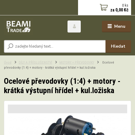
0
ks
za
0,00 Kč
Menu
Hledat
Úvod
DÍLY A PŘÍSLUŠENSTVÍ
MOTORY + PŘEVODOVKY
Ocelové
převodovky (1:4) + motory - krátká výstupní hřídel + kul.ložiska
Ocelové převodovky (1:4) + motory -
krátká výstupní hřídel + kul.ložiska