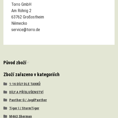
Torro GmbH
Am Röhrig 2
63762 Großostheim
Německo
service@torro.de
Původ zboží
Zboží zařazeno v kategoriích
1:16 DÍLY DLE TANKŮ
DÍLY A PŘÍSLUŠENSTVÍ
Panther G / JagdPanther
Tiger I / SturmTiger
M4A3 Sherman