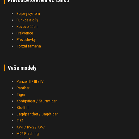
Průvodce světem RC tanků
Bojový systém
Funkce a díly
Kovové části
Frekvence
Převodovky
Torzní ramena
Vaše modely
Panzer II / III / IV
Panther
Tiger
Königstiger / Stürmtiger
StuG III
Jagdpanther / Jagdtiger
T-34
KV-1 / KV-2 / KV-7
M26 Pershing