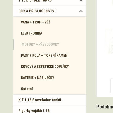
1:16 DÍLY DLE TANKŮ
DÍLY A PŘÍSLUŠENSTVÍ
VANA + TRUP + VĚŽ
ELEKTRONIKA
MOTORY + PŘEVODOVKY
PÁSY + KOLA + TORZNÍ RAMEN
KOVOVÉ A ESTETICKÉ DOPLŇKY
BATERIE + NABÍJEČKY
Ostatní
KIT 1:16 Stavebnice tanků
Podobné
Figurky vojáků 1:16