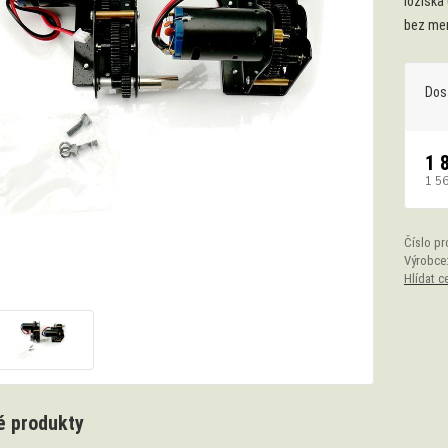
ložiska
bez men
Dos
1 
1 5
Číslo pr
Výrobce
Hlídat c
 produkty