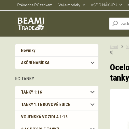
Průvodce RC tankem
Vaše modely
VŠE O NÁKUPU
Úvod
D
Novinky
G)
AKČNÍ NABÍDKA
Ocelo
tanky
RC TANKY
TANKY 1:16
TANKY 1:16 KOVOVÉ EDICE
VOJENSKÁ VOZIDLA 1:16