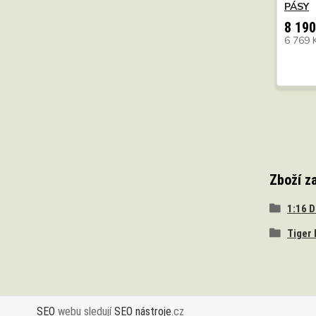
PÁSY
8 190
6 769 
Zboží z
1:16 
Tiger 
SEO
webu sledují
SEO nástroje
.cz