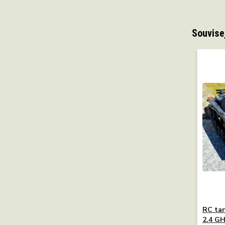
Souvise
RC tan
2.4 G