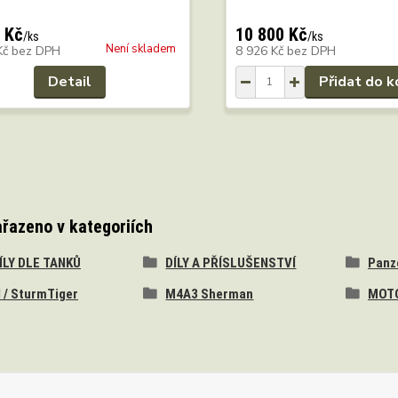
 Kč
10 800 Kč
/
ks
/
ks
Není skladem
Kč
bez DPH
8 926 Kč
bez DPH
Detail
Přidat do k
ařazeno v kategoriích
DÍLY DLE TANKŮ
DÍLY A PŘÍSLUŠENSTVÍ
Panzer
I / SturmTiger
M4A3 Sherman
MOTO