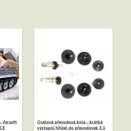
- Airsoft
Ocelová převodová kola - krátká
ICE
výstupní hřídel do převodovek 3:1