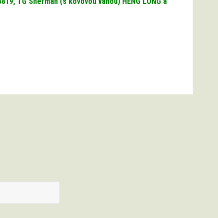
 - 3819, TG Sherman (s kovovou vanou) HENG LONG a