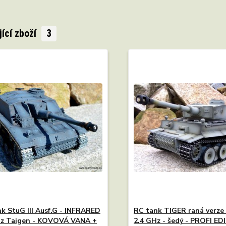
jící zboží
3
k StuG III Ausf.G - INFRARED
RC tank TIGER raná verze 
Hz Taigen - KOVOVÁ VANA +
2.4 GHz - šedý - PROFI ED