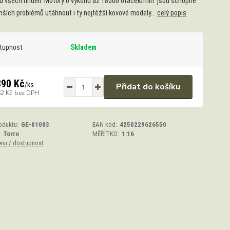
 u všech hřídelí. Motory o výkonu až 18000 otáček/min. jsou schopné
ších problémů utáhnout i ty nejtěžší kovové modely...
celý popis
tupnost
Skladem
890 Kč
/
ks
Přidat do košíku
62 Kč
bez DPH
oduktu:
GE-01003
EAN kód:
4250229626550
:
Torro
MĚŘÍTKO:
1:16
enu / dostupnost