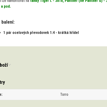
íl lze namontovat na
tanky Tiger I. - 3818, Panther (ne Panther G)
 a pod.
 balení:
1 pár ocelových převodovek 1:4 - krátká hřídel
boží
try
e
Torro