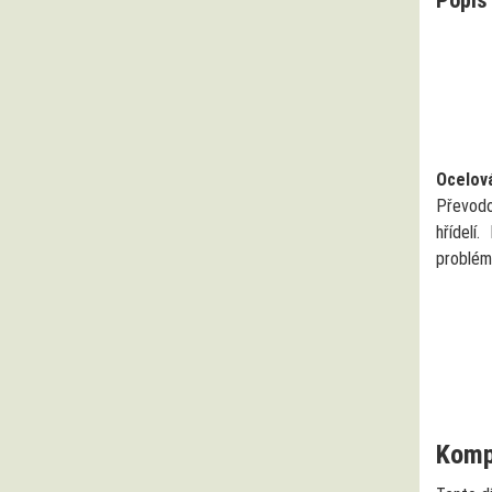
Ocelov
Převod
hřídelí
problém
Kompa