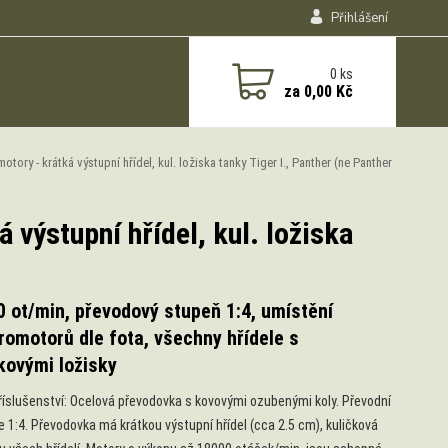
Přihlášení
0
ks
za
0,00 Kč
ory - krátká výstupní hřídel, kul. ložiska tanky Tiger I., Panther (ne Panther
 výstupní hřídel, kul. ložiska
 ot/min, převodový stupeň 1:4, umístění
romotorů dle fota, všechny hřídele s
kovými ložisky
říslušenství: Ocelová převodovka s kovovými ozubenými koly. Převodní
e 1:4. Převodovka má krátkou výstupní hřídel (cca 2.5 cm), kuličková