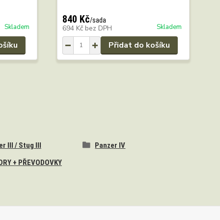
840 Kč
/
sada
Skladem
Skladem
694 Kč
bez DPH
ošíku
Přidat do košíku
 III / Stug III
Panzer IV
RY + PŘEVODOVKY