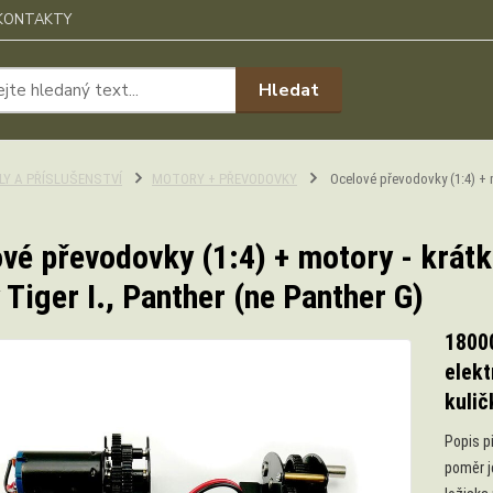
KONTAKTY
Hledat
ÍLY A PŘÍSLUŠENSTVÍ
MOTORY + PŘEVODOVKY
Ocelové převodovky (1:4) + mot
vé převodovky (1:4) + motory - krátká
 Tiger I., Panther (ne Panther G)
18000
elekt
kulič
Popis p
poměr j