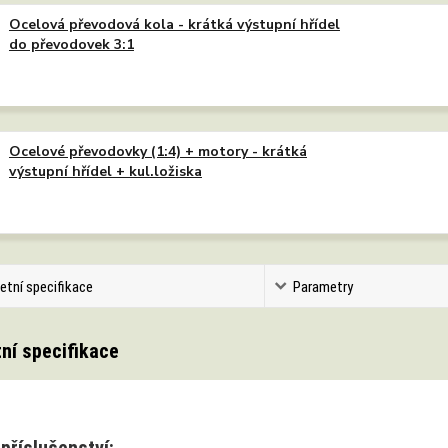
Ocelová převodová kola - krátká výstupní hřídel
do převodovek 3:1
Ocelové převodovky (1:4) + motory - krátká
výstupní hřídel + kul.ložiska
etní specifikace
Parametry
ní specifikace
příslušenství: