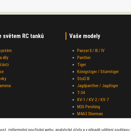
e světem RC tanků
Vaše modely
 systém
Panzer II / III / IV
 díly
Panther
části
Tiger
ce
Königstiger / Stürmtiger
ovky
StuG III
ramena
Jagdpanther / Jagdtiger
T-34
KV-1 / KV-2 / KV-7
M26 Pershing
M4A3 Sherman
IS-2
Half-track M-16
ost, zpříjemnění používání webu, analytické účely a v případě udělení souhlasu t