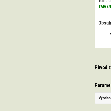
Tento d
TAIGEN
Obsah
Původ z
Parame
Výrobc