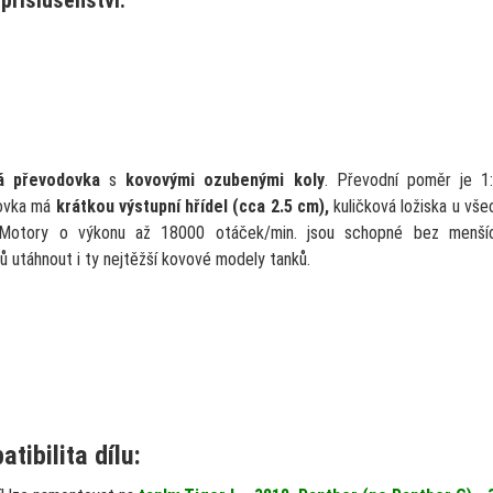
á převodovka
s
kovovými ozubenými koly
. Převodní poměr je 1:
ovka má
krátkou výstupní hřídel (cca 2.5 cm),
kuličková ložiska u vše
. Motory o výkonu až 18000 otáček/min. jsou schopné bez menší
ů utáhnout i ty nejtěžší kovové modely tanků.
tibilita dílu: