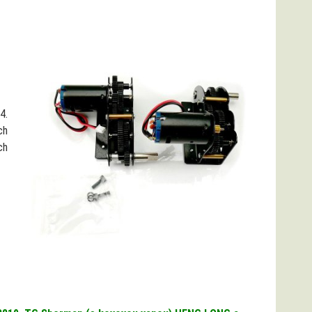
4.
ch
ch