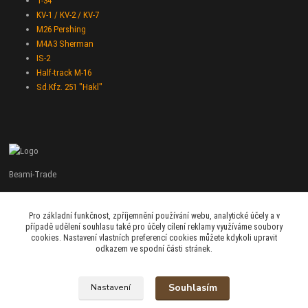
T-34
KV-1 / KV-2 / KV-7
M26 Pershing
M4A3 Sherman
IS-2
Half-track M-16
Sd.Kfz. 251 "Hakl"
Beami-Trade
+420 775 427 778
Pro základní funkčnost, zpříjemnění používání webu, analytické účely a v
Po - Pá 9:00 - 16:00
případě udělení souhlasu také pro účely cílení reklamy využíváme soubory
cookies. Nastavení vlastních preferencí cookies můžete kdykoli upravit
admin@beami-trade.cz
odkazem ve spodní části stránek.
Souhlasím
Nastavení