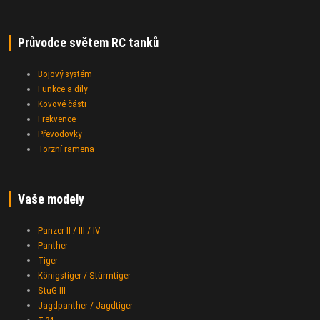
Průvodce světem RC tanků
Bojový systém
Funkce a díly
Kovové části
Frekvence
Převodovky
Torzní ramena
Vaše modely
Panzer II / III / IV
Panther
Tiger
Königstiger / Stürmtiger
StuG III
Jagdpanther / Jagdtiger