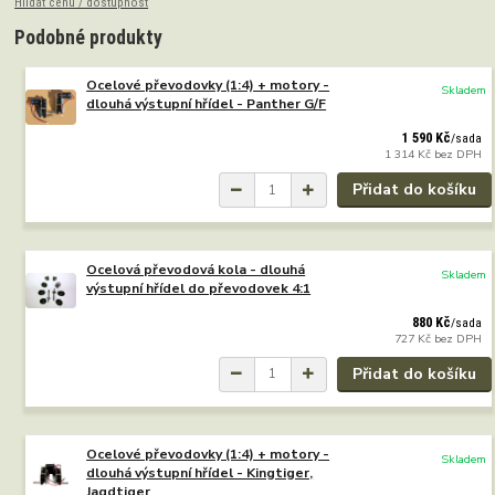
Hlídat cenu / dostupnost
Podobné produkty
Ocelové převodovky (1:4) + motory -
Skladem
dlouhá výstupní hřídel - Panther G/F
1 590 Kč
/
sada
1 314 Kč
bez DPH
Přidat do košíku
Ocelová převodová kola - dlouhá
Skladem
výstupní hřídel do převodovek 4:1
880 Kč
/
sada
727 Kč
bez DPH
Přidat do košíku
Ocelové převodovky (1:4) + motory -
Skladem
dlouhá výstupní hřídel - Kingtiger,
Jagdtiger