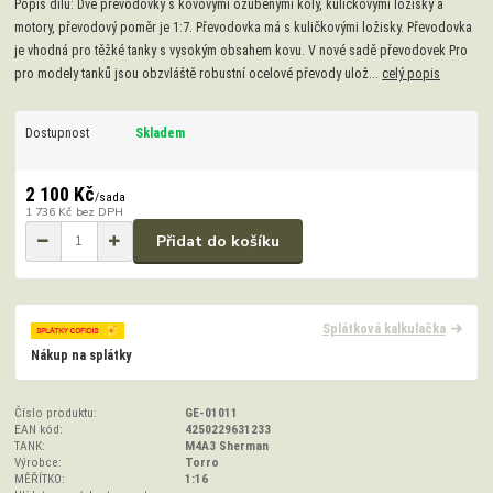
Popis dílu: Dvě převodovky s kovovými ozubenými koly, kuličkovými ložisky a
motory, převodový poměr je 1:7. Převodovka má s kuličkovými ložisky. Převodovka
je vhodná pro těžké tanky s vysokým obsahem kovu. V nové sadě převodovek Pro
pro modely tanků jsou obzvláště robustní ocelové převody ulož...
celý popis
Dostupnost
Skladem
2 100 Kč
/
sada
1 736 Kč
bez DPH
Přidat do košíku
Splátková kalkulačka
Nákup na splátky
Číslo produktu:
GE-01011
EAN kód:
4250229631233
TANK:
M4A3 Sherman
Výrobce:
Torro
MĚŘÍTKO:
1:16