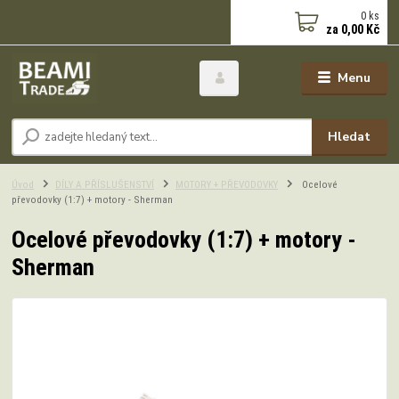
0
ks
za
0,00 Kč
Menu
Hledat
Úvod
DÍLY A PŘÍSLUŠENSTVÍ
MOTORY + PŘEVODOVKY
Ocelové
převodovky (1:7) + motory - Sherman
Ocelové převodovky (1:7) + motory -
Sherman