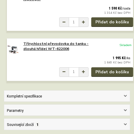
1 590 Kč
/
sada
1 314 Kč
bez DPH
Přidat do košíku
Třírychlostní převodovka do tanku -
Skladem
dlouhá hřídel WT-622006
1 995 Kč
/
ks
1 649 Kč
bez DPH
Přidat do košíku
Kompletní specifikace
Parametry
Související zboží
1