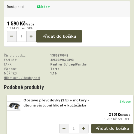
Dostupnost
Skladem
1 590 Kč
/
sada
1 314 Kč
bez DPH
Přidat do košíku
Číslo produktu:
1385279042
EAN kód:
4250229620893
TANK:
Panther G / JagdPanther
Výrobce:
Torro
MĚŘÍTKO:
1:16
Hlídat cenu / dostupnost
Podobné produkty
Ocelové převodovky (1:5) + motory -
Skladem
dlouhá výstupní hřídel + kul.ložiska
2 100 Kč
/
sada
1 736 Kč
bez DPH
Přidat do košíku