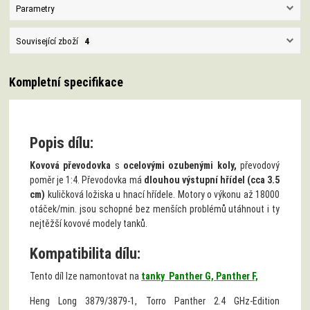
Parametry
Související zboží
4
Kompletní specifikace
Popis dílu:
Kovová převodovka
s
ocelovými ozubenými koly,
převodový
poměr je 1:4. Převodovka má
dlouhou výstupní hřídel (cca 3.5
cm)
kuličková ložiska u hnací hřídele. Motory o výkonu až 18000
otáček/min. jsou schopné bez menších problémů utáhnout i ty
nejtěžší kovové modely tanků.
Kompatibilita dílu:
Tento díl lze namontovat na
tanky Panther G,
Panther F,
Heng Long 3879/3879-1, Torro Panther 2.4 GHz-Edition