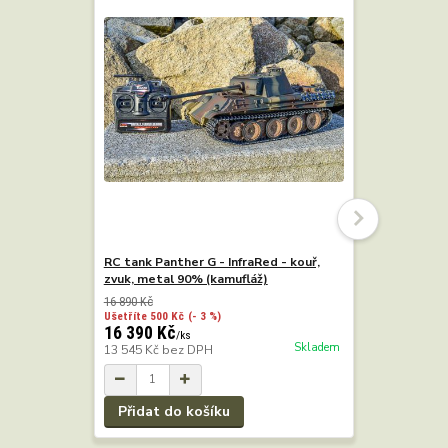
RC tank Panther G - InfraRed - kouř,
RC tank Pa
zvuk, metal 90% (kamufláž)
Edice 90% 
16 890 Kč
16 890 Kč
Ušetříte 500 Kč
(- 3 %)
Ušetříte 500
16 390 Kč
16 390 K
/
ks
Skladem
13 545 Kč
bez DPH
13 545 Kč
Přidat do košíku
Přidat 