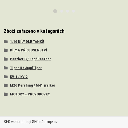
Zboží zařazeno v kategoriích
1:16 DÍLY DLE TANKŮ
DÍLY A PŘÍSLUŠENSTVÍ
Panther G / JagdPanther
Tiger II / JagdTiger
KV-1 / KV-2
M26 Pershing / M41 Walker
MOTORY + PŘEVODOVKY
SEO
webu sledují
SEO nástroje
.cz