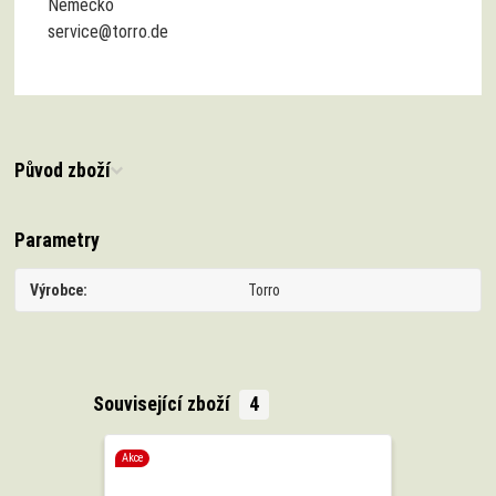
Německo
service@torro.de
Původ zboží
Parametry
Výrobce
Torro
Související zboží
4
Akce
Akce