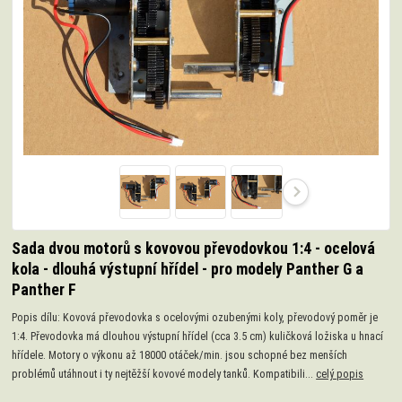
Sada dvou motorů s kovovou převodovkou 1:4 - ocelová
kola - dlouhá výstupní hřídel - pro modely Panther G a
Panther F
Popis dílu: Kovová převodovka s ocelovými ozubenými koly, převodový poměr je
1:4. Převodovka má dlouhou výstupní hřídel (cca 3.5 cm) kuličková ložiska u hnací
hřídele. Motory o výkonu až 18000 otáček/min. jsou schopné bez menších
problémů utáhnout i ty nejtěžší kovové modely tanků. Kompatibili...
celý popis