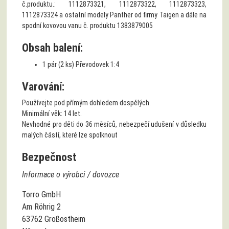
č.produktu.: 1112873321, 1112873322, 1112873323,
1112873324 a ostatní modely Panther od firmy Taigen a dále na
spodní kovovou vanu č. produktu 1383879005
Obsah balení:
1 pár (2 ks) Převodovek 1:4
Varování:
Používejte pod přímým dohledem dospělých.
Minimální věk: 14 let.
Nevhodné pro děti do 36 měsíců, nebezpečí udušení v důsledku
malých částí, které lze spolknout
Bezpečnost
Informace o výrobci / dovozce
Torro GmbH
Am Röhrig 2
63762 Großostheim