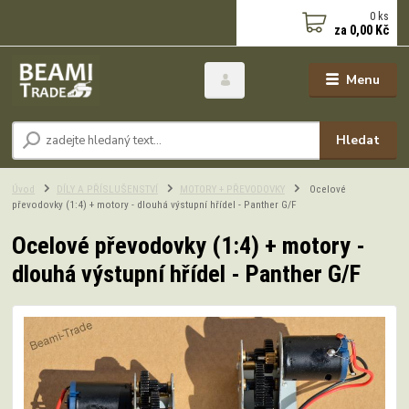
0
ks
za
0,00 Kč
Menu
Hledat
Úvod
DÍLY A PŘÍSLUŠENSTVÍ
MOTORY + PŘEVODOVKY
Ocelové
převodovky (1:4) + motory - dlouhá výstupní hřídel - Panther G/F
Ocelové převodovky (1:4) + motory -
dlouhá výstupní hřídel - Panther G/F