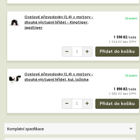
Ocelové převodovky (1:4) + motory -
Skladem
dlouhá výstupní hřídel - Kingtiger,
Jagdtiger
1 590 Kč
/
sada
1 314 Kč
bez DPH
Přidat do košíku
Ocelové převodovky (1:4) + motory -
Skladem
dlouhá výstupní hřídel, kul. ložiska
1 890 Kč
/
sada
1 562 Kč
bez DPH
Přidat do košíku
Kompletní specifikace