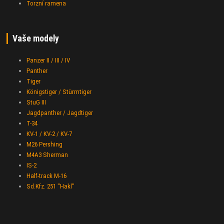
Torzní ramena
Vaše modely
Panzer II / III / IV
Panther
Tiger
Königstiger / Stürmtiger
StuG III
Jagdpanther / Jagdtiger
T-34
KV-1 / KV-2 / KV-7
M26 Pershing
M4A3 Sherman
IS-2
Half-track M-16
Sd.Kfz. 251 "Hakl"