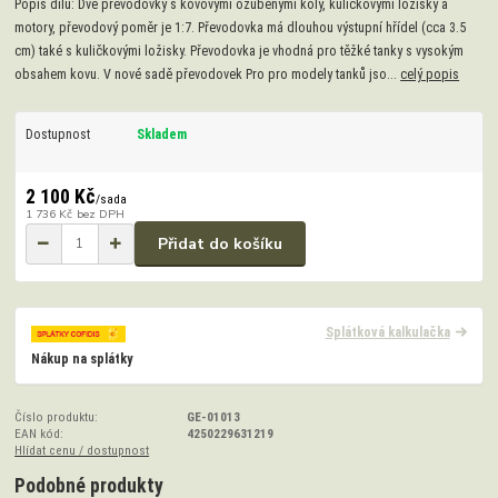
Popis dílu: Dvě převodovky s kovovými ozubenými koly, kuličkovými ložisky a
motory, převodový poměr je 1:7. Převodovka má dlouhou výstupní hřídel (cca 3.5
cm) také s kuličkovými ložisky. Převodovka je vhodná pro těžké tanky s vysokým
obsahem kovu. V nové sadě převodovek Pro pro modely tanků jso...
celý popis
Dostupnost
Skladem
2 100 Kč
/
sada
1 736 Kč
bez DPH
Přidat do košíku
Splátková kalkulačka
Nákup na splátky
Číslo produktu:
GE-01013
EAN kód:
4250229631219
Hlídat cenu / dostupnost
Podobné produkty