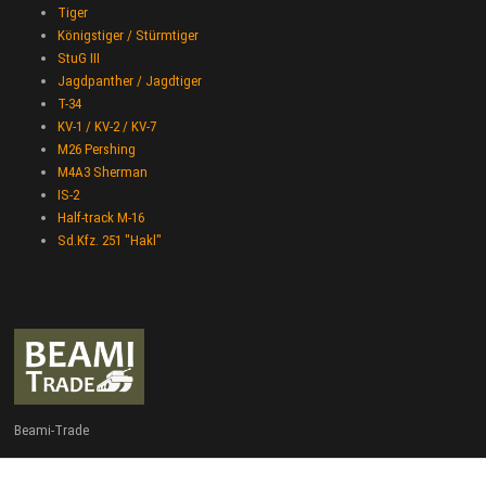
Tiger
Königstiger / Stürmtiger
StuG III
Jagdpanther / Jagdtiger
T-34
KV-1 / KV-2 / KV-7
M26 Pershing
M4A3 Sherman
IS-2
Half-track M-16
Sd.Kfz. 251 "Hakl"
Beami-Trade
+420 775 427 778