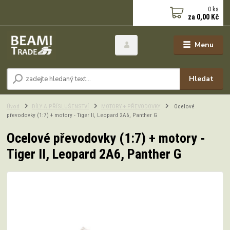
0
ks
za
0,00 Kč
Menu
Hledat
Úvod
DÍLY A PŘÍSLUŠENSTVÍ
MOTORY + PŘEVODOVKY
Ocelové
převodovky (1:7) + motory - Tiger II, Leopard 2A6, Panther G
Ocelové převodovky (1:7) + motory -
Tiger II, Leopard 2A6, Panther G