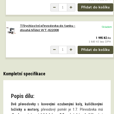
Přidat do košíku
Třírychlostní převodovka do tanku -
Skladem
dlouhá hřídel WT-622006
1 995 Kč
/
ks
1 649 Kč
bez DPH
Přidat do košíku
Kompletní specifikace
Popis dílu:
Dvě převodovky
s
kovovými ozubenými koly, kuličkovými
ložisky a motory,
převodový poměr je 1:7. Převodovka má