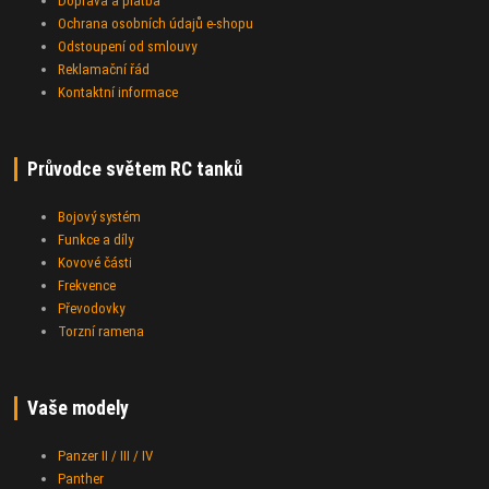
Doprava a platba
Ochrana osobních údajů e-shopu
Odstoupení od smlouvy
Reklamační řád
Kontaktní informace
Průvodce světem RC tanků
Bojový systém
Funkce a díly
Kovové části
Frekvence
Převodovky
Torzní ramena
Vaše modely
Panzer II / III / IV
Panther