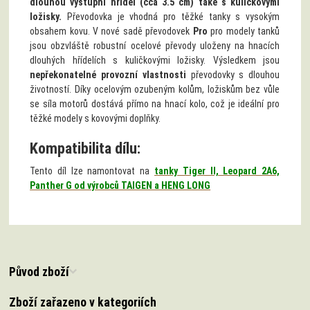
dlouhou výstupní hřídel (cca 3.5 cm) také s kuličkovými
ložisky.
Převodovka je vhodná pro těžké tanky s vysokým
obsahem kovu. V nové sadě převodovek
Pro
pro modely tanků
jsou obzvláště robustní ocelové převody uloženy na hnacích
dlouhých hřídelích s kuličkovými ložisky. Výsledkem jsou
nepřekonatelné provozní vlastnosti
převodovky s dlouhou
životností. Díky ocelovým ozubeným kolům, ložiskům bez vůle
se síla motorů dostává přímo na hnací kolo, což je ideální pro
těžké modely s kovovými doplňky.
Kompatibilita dílu:
Tento díl lze namontovat na
tanky Tiger II, Leopard 2A6,
Panther G od výrobců TAIGEN a HENG LONG
Původ zboží
Zboží zařazeno v kategoriích