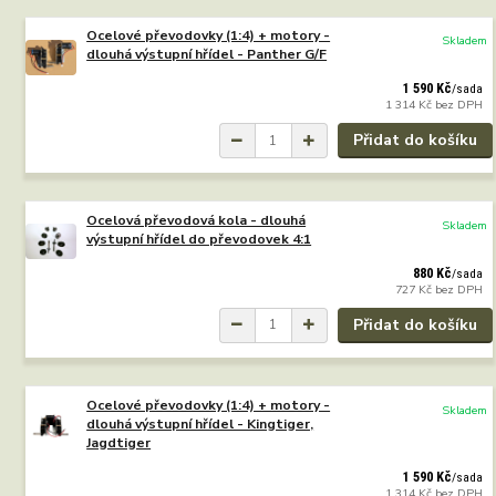
Ocelové převodovky (1:4) + motory -
Skladem
dlouhá výstupní hřídel - Panther G/F
1 590 Kč
/
sada
1 314 Kč
bez DPH
Přidat do košíku
Ocelová převodová kola - dlouhá
Skladem
výstupní hřídel do převodovek 4:1
880 Kč
/
sada
727 Kč
bez DPH
Přidat do košíku
Ocelové převodovky (1:4) + motory -
Skladem
dlouhá výstupní hřídel - Kingtiger,
Jagdtiger
1 590 Kč
/
sada
1 314 Kč
bez DPH