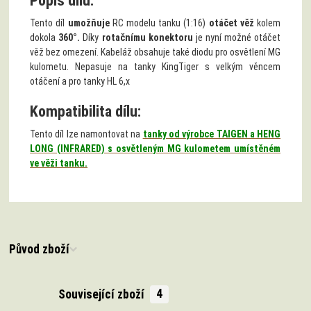
Popis dílu:
Tento díl
umožňuje
RC modelu tanku (1:16)
otáčet věž
kolem
dokola
360°.
Díky
rotačnímu konektoru
je nyní možné otáčet
věž bez omezení. Kabeláž obsahuje také diodu pro osvětlení MG
kulometu. Nepasuje na tanky KingTiger s velkým věncem
otáčení a pro tanky HL 6,x
Kompatibilita dílu:
Tento díl lze namontovat na
tanky od výrobce TAIGEN a HENG
LONG (INFRARED) s osvětleným MG kulometem umístěném
ve věži tanku.
Původ zboží
Související zboží
4