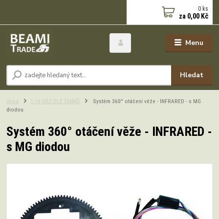
0
ks
za
0,00 Kč
Menu
Hledat
Úvod
1:16 DÍLY DLE TANKŮ
Systém 360° otáčení věže - INFRARED - s MG
diodou
Systém 360° otáčení věže - INFRARED -
s MG diodou