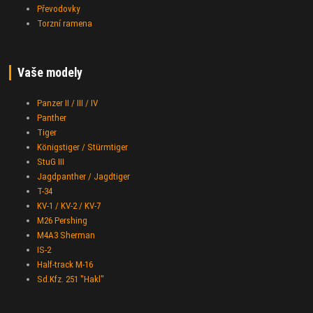
Převodovky
Torzní ramena
Vaše modely
Panzer II / III / IV
Panther
Tiger
Königstiger / Stürmtiger
StuG III
Jagdpanther / Jagdtiger
T-34
KV-1 / KV-2 / KV-7
M26 Pershing
M4A3 Sherman
IS-2
Half-track M-16
Sd.Kfz. 251 "Hakl"