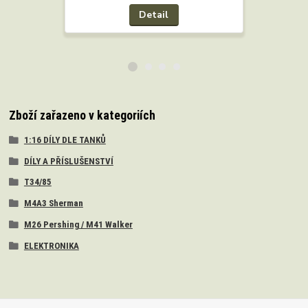
Detail
Přidat 
Zboží zařazeno v kategoriích
1:16 DÍLY DLE TANKŮ
DÍLY A PŘÍSLUŠENSTVÍ
T34/85
M4A3 Sherman
M26 Pershing / M41 Walker
ELEKTRONIKA