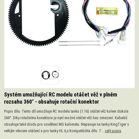
Systém umožňující RC modelu otáčet věž v plném
rozsahu 360° - obsahuje rotační konektor
Popis dílu: Tento díl umožňuje RC modelu tanku (1:16) otáčet věž kolem dokola
360°. Díky rotačnímu konektoru je nyní možné otáčet věž bez omezení. Kabeláž
obsahuje také diodu pro osvětlení MG kulometu. Nepasuje na tanky KingTiger s
velkým věncem otáčení a pro tanky HL 6,x Kompatibilita dílu: T...
celý popis