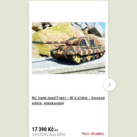
RC tank JagdTiger - IR 2.4 GHz - Kovová
RC tank TI
edice, maskovaný
GHz - šedý
10 800 K
8 926 Kč
b
17 390 Kč
/
ks
Není skladem
14 372 Kč
bez DPH