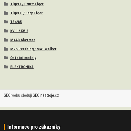
Tiger I / SturmTiger
Tiger II / JagdTiger
T34/85
KV-1 / KV-2
M4A3 Sherman
M26 Pershing / M41 Walker
Ostatní modely
ELEKTRONIKA
SEO
webu sledují
SEO nástroje
.cz
Informace pro zákazníky