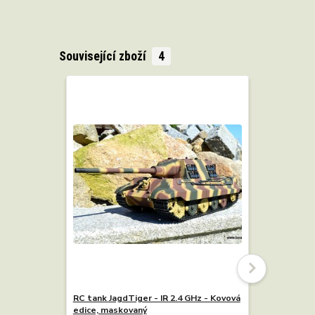
Související zboží
4
RC tank JagdTiger - IR 2.4 GHz - Kovová
RC tank TI
edice, maskovaný
GHz - šedý