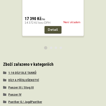
10 800 K
8 926 Kč
b
17 390 Kč
/
ks
Není skladem
14 372 Kč
bez DPH
Detail
Přidat 
Zboží zařazeno v kategoriích
1:16 DÍLY DLE TANKŮ
DÍLY A PŘÍSLUŠENSTVÍ
Panzer III / Stug III
Panzer IV
Panther G / JagdPanther