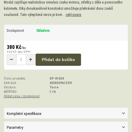
Modul zajišťuje realistickou simulaci zvuku motoru, střelby z děla a pomocného
kulometu. Díky dvoukanálové konstrukci umožňuje přehrávání dvou zvuků
současně. Tato vylepšená verze je kom...
celý popis
Dostupnost
Skladem
380 Kč
/
ks
314 Kč
bez DPH
Přidat do košíku
Číslo produktu:
SP-01024
EAN kód:
4250229612331
Výrobce:
Torro
MĚŘÍTKO:
1:16
Hlídat cenu / dostupnost
Kompletní specifikace
Parametry