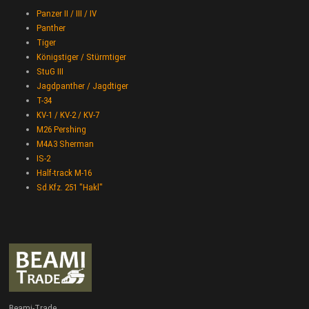
Panzer II / III / IV
Panther
Tiger
Königstiger / Stürmtiger
StuG III
Jagdpanther / Jagdtiger
T-34
KV-1 / KV-2 / KV-7
M26 Pershing
M4A3 Sherman
IS-2
Half-track M-16
Sd.Kfz. 251 "Hakl"
Beami-Trade