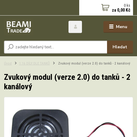
0
ks
za
0,00 Kč
Menu
Hledat
Úvod
1:16 DÍLY DLE TANKŮ
Zvukový modul (verze 2.0) do tanků - 2 kanálový
Zvukový modul (verze 2.0) do tanků - 2
kanálový