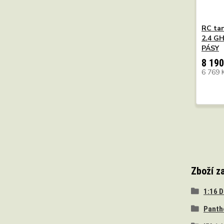
RC tan
2.4 G
PÁSY
8 190
6 769 
Zboží z
1:16 
Panth