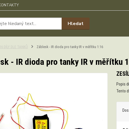
KONTAKTY
Hledat
:16 DÍLY DLE TANKŮ
Záblesk - IR dioda pro tanky IR v měřítku 1:16
sk - IR dioda pro tanky IR v měřítku 
ZESÍ
Popis dí
Tento d
Dos