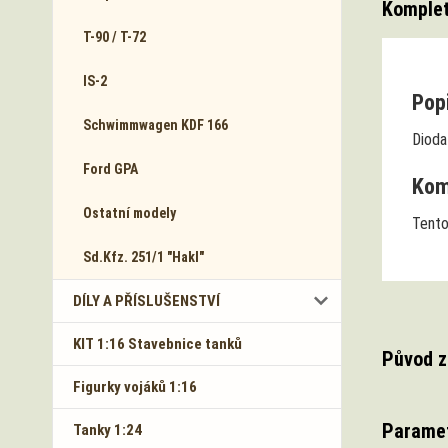
Komplet
T-90 / T-72
IS-2
Popi
Schwimmwagen KDF 166
Dioda
Ford GPA
Komp
Ostatní modely
Tento
Sd.Kfz. 251/1 "Hakl"
DÍLY A PŘÍSLUŠENSTVÍ
KIT 1:16 Stavebnice tanků
Původ z
Figurky vojáků 1:16
Parame
Tanky 1:24