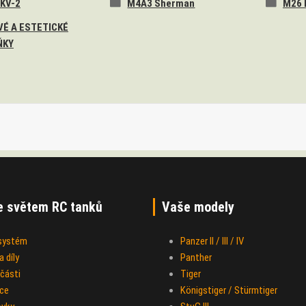
 KV-2
M4A3 Sherman
M26 
É A ESTETICKÉ
ŇKY
e světem RC tanků
Vaše modely
 systém
Panzer II / III / IV
 díly
Panther
části
Tiger
ce
Königstiger / Stürmtiger