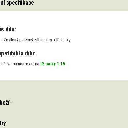
ní specifikace
s dílu:
 -
Zesílený palebný záblesk pro IR tanky
atibilita dílu:
 díl lze namontovat na
IR tanky 1:16
boží
try