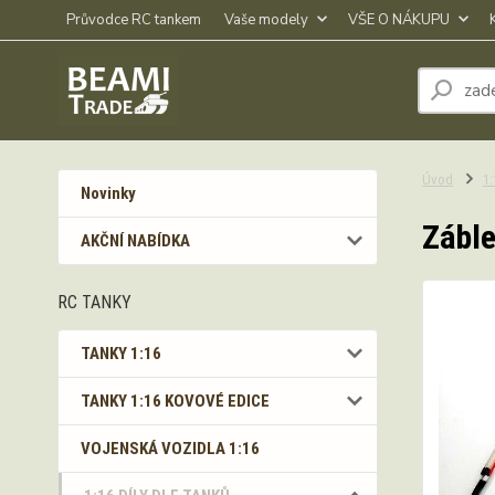
Průvodce RC tankem
Vaše modely
VŠE O NÁKUPU
Úvod
1
Novinky
Záble
AKČNÍ NABÍDKA
RC TANKY
TANKY 1:16
TANKY 1:16 KOVOVÉ EDICE
VOJENSKÁ VOZIDLA 1:16