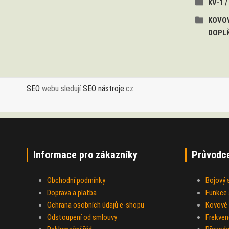
KV-1 /
KOVOV
DOPL
SEO
webu sledují
SEO nástroje
.cz
Informace pro zákazníky
Průvodc
Obchodní podmínky
Bojový
Doprava a platba
Funkce a
Ochrana osobních údajů e-shopu
Kovové 
Odstoupení od smlouvy
Frekven