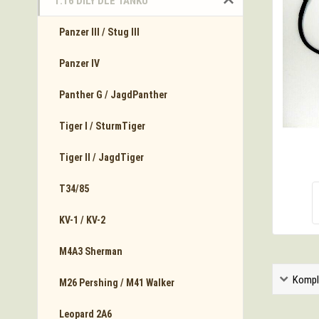
1:16 DÍLY DLE TANKŮ
Panzer III / Stug III
Panzer IV
Panther G / JagdPanther
Tiger I / SturmTiger
Tiger II / JagdTiger
T34/85
KV-1 / KV-2
M4A3 Sherman
Kompl
M26 Pershing / M41 Walker
Leopard 2A6