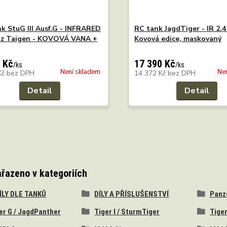
k StuG III Ausf.G - INFRARED
RC tank JagdTiger - IR 2.4
Hz Taigen - KOVOVÁ VANA +
Kovová edice, maskovaný
 Kč
17 390 Kč
/
ks
/
ks
Není skladem
Ne
Kč
bez DPH
14 372 Kč
bez DPH
Detail
Detail
ařazeno v kategoriích
DÍLY DLE TANKŮ
DÍLY A PŘÍSLUŠENSTVÍ
Panzer
er G / JagdPanther
Tiger I / SturmTiger
Tiger