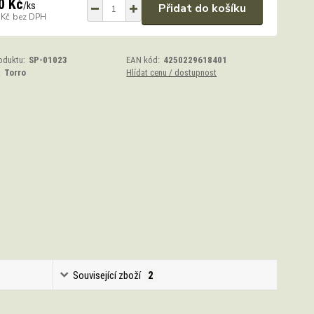
0 Kč
/
ks
Přidat do košíku
 Kč
bez DPH
oduktu:
SP-01023
EAN kód:
4250229618401
:
Torro
Hlídat cenu / dostupnost
Související zboží
2