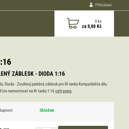
Přihlášení
0
ks
za
0,00 Kč
1:16
LENÝ ZÁBLESK - DIODA 1:16
lu: Dioda - Zesílený palebný záblesk pro IR tanky Kompatibilita dílu:
íl lze namontovat na IR tanky 1:16
celý popis
tupnost
Skladem