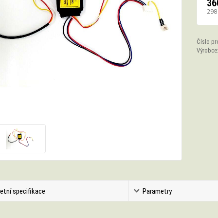
36
298
Číslo pr
Výrobce
etní specifikace
Parametry