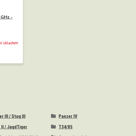
 GHz -
ní skladem
 III / Stug III
Panzer IV
 II / JagdTiger
T34/85