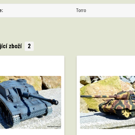
e
Torro
jící zboží
2