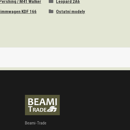
Pershing / M41 Walker
Leopard 2A6
immwagen KDF 166
Ostatní modely
Beami-Trade