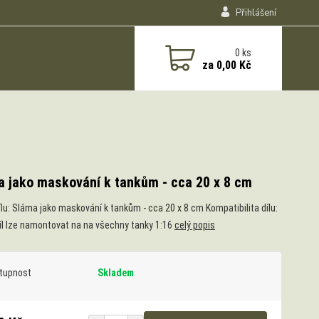
Přihlášení
0
ks
za
0,00 Kč
a jako maskování k tankům - cca 20 x 8 cm
ílu: Sláma jako maskování k tankům - cca 20 x 8 cm Kompatibilita dílu:
íl lze namontovat na na všechny tanky 1:16
celý popis
tupnost
Skladem