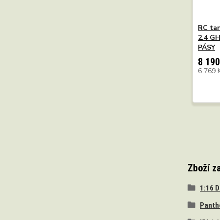
RC tan
2.4 G
PÁSY
8 190
6 769 
Zboží z
1:16 
Panth