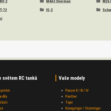
 KV-2
M4A3 Sherman
M26 
 T-72
IS-2
Schw
ní
e světem RC tanků
Vaše modely
 systém
Panzer II / III / IV
 díly
Panther
části
Tiger
ce
Königstiger / Stürmtiger