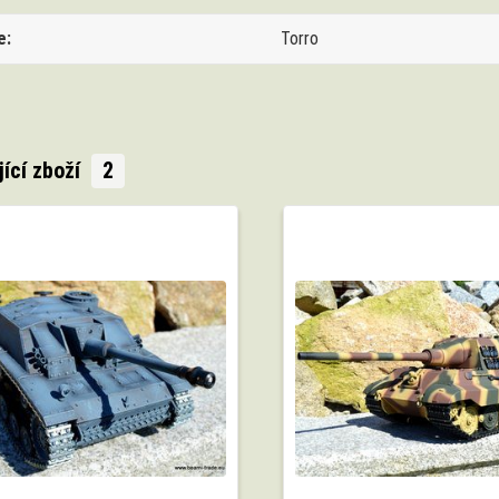
e
Torro
jící zboží
2