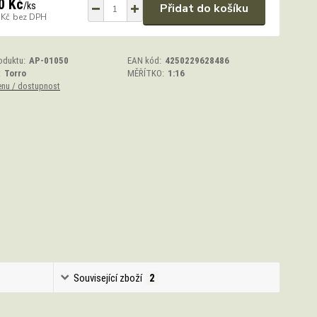
0 Kč
/
ks
Přidat do košíku
 Kč
bez DPH
oduktu:
AP-01050
EAN kód:
4250229628486
:
Torro
MĚŘÍTKO:
1:16
enu / dostupnost
Související zboží
2