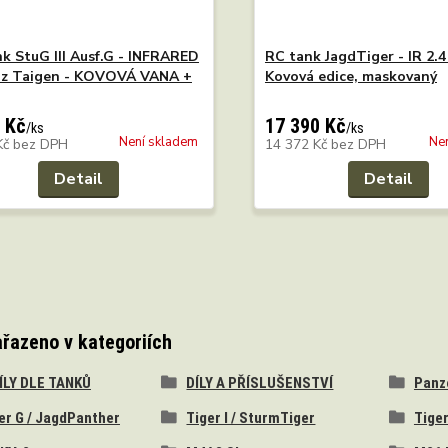
k StuG III Ausf.G - INFRARED
RC tank JagdTiger - IR 2.4
Hz Taigen - KOVOVÁ VANA +
Kovová edice, maskovaný
 Kč
17 390 Kč
/
ks
/
ks
Není skladem
Ne
Kč
bez DPH
14 372 Kč
bez DPH
Detail
Detail
ařazeno v kategoriích
DÍLY DLE TANKŮ
DÍLY A PŘÍSLUŠENSTVÍ
Panzer
er G / JagdPanther
Tiger I / SturmTiger
Tiger