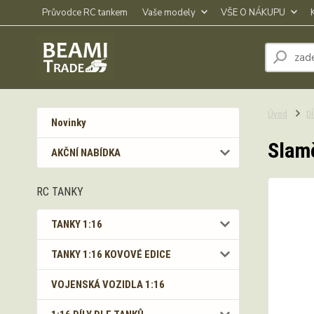
Průvodce RC tankem
Vaše modely
VŠE O NÁKUPU
Úvod
D
Novinky
Slamě
AKČNÍ NABÍDKA
RC TANKY
TANKY 1:16
TANKY 1:16 KOVOVÉ EDICE
VOJENSKÁ VOZIDLA 1:16