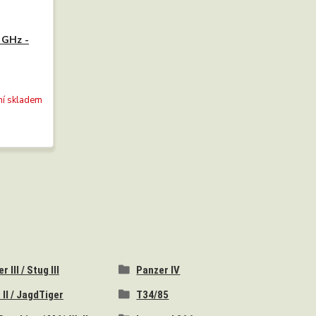
 GHz -
ní skladem
 III / Stug III
Panzer IV
 II / JagdTiger
T34/85