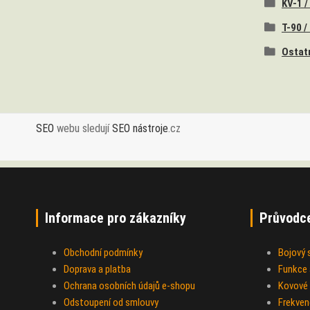
KV-1 /
T-90 /
Ostat
SEO
webu sledují
SEO nástroje
.cz
Informace pro zákazníky
Průvodc
Obchodní podmínky
Bojový
Doprava a platba
Funkce a
Ochrana osobních údajů e-shopu
Kovové 
Odstoupení od smlouvy
Frekven