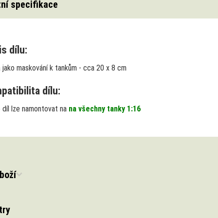
ní specifikace
s dílu:
 jako maskování k tankům - cca 20 x 8 cm
atibilita dílu:
 díl lze namontovat na
na všechny tanky 1:16
boží
try