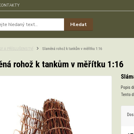
KONTAKTY
Hledat
ÍLY A PŘÍSLUŠENSTVÍ
Slaměná rohož k tankům v měřítku 1:16
ná rohož k tankům v měřítku 1:16
Slám
Popis d
Tento d
Dos