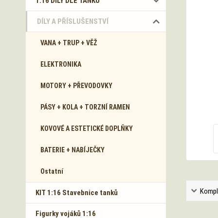
1:16 DÍLY DLE TANKŮ
DÍLY A PŘÍSLUŠENSTVÍ
VANA + TRUP + VĚŽ
ELEKTRONIKA
MOTORY + PŘEVODOVKY
PÁSY + KOLA + TORZNÍ RAMEN
KOVOVÉ A ESTETICKÉ DOPLŇKY
BATERIE + NABÍJEČKY
Ostatní
Kompl
KIT 1:16 Stavebnice tanků
Figurky vojáků 1:16