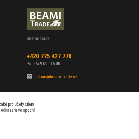
Beami-Trade
+420 775 427 778
Po - Pá 9:00 - 16:00
admin@beami-trade.cz
aké pro účely cílení
t odkazem ve spodní