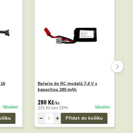
:16
Baterie do RC modelů 7.4 V s
R
kapacitou 280 mAh
5
U
280 Kč
4
/
ks
Skladem
Skladem
231 Kč
bez DPH
4
ošíku
Přidat do košíku