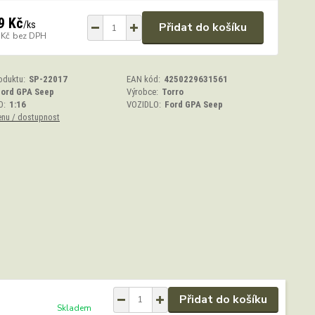
9 Kč
/
ks
Přidat do košíku
 Kč
bez DPH
oduktu:
SP-22017
EAN kód:
4250229631561
Ford GPA Seep
Výrobce:
Torro
O:
1:16
VOZIDLO:
Ford GPA Seep
enu / dostupnost
Přidat do košíku
Skladem