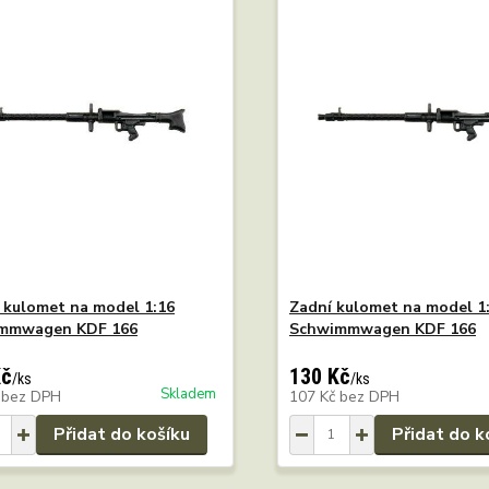
 kulomet na model 1:16
Zadní kulomet na model 1
mmwagen KDF 166
Schwimmwagen KDF 166
Kč
130 Kč
/
ks
/
ks
Skladem
č
bez DPH
107 Kč
bez DPH
Přidat do košíku
Přidat do k