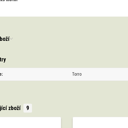
boží
try
e
Torro
jící zboží
9