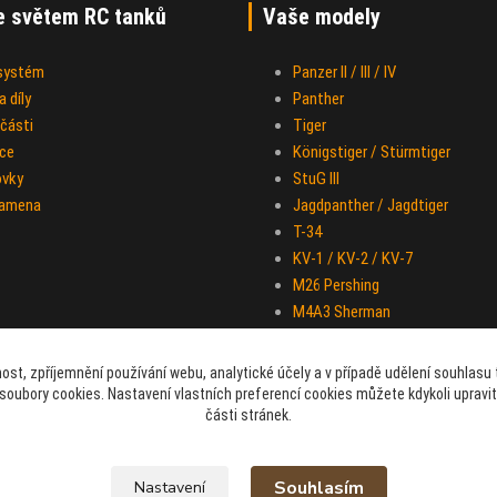
e světem RC tanků
Vaše modely
 systém
Panzer II / III / IV
 díly
Panther
části
Tiger
ce
Königstiger / Stürmtiger
ovky
StuG III
ramena
Jagdpanther / Jagdtiger
T-34
KV-1 / KV-2 / KV-7
M26 Pershing
M4A3 Sherman
IS-2
Half-track M-16
ost, zpříjemnění používání webu, analytické účely a v případě udělení souhlasu t
Sd.Kfz. 251 "Hakl"
soubory cookies. Nastavení vlastních preferencí cookies můžete kdykoli upravi
části stránek.
Souhlasím
Nastavení