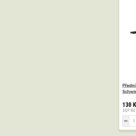
Přední
Schwi
130 
107 K