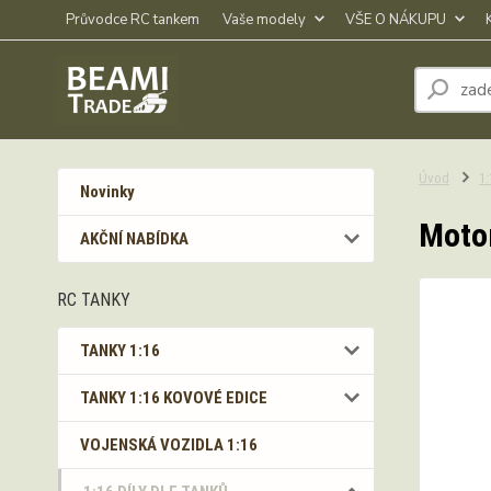
Průvodce RC tankem
Vaše modely
VŠE O NÁKUPU
Úvod
1
Novinky
Motor
AKČNÍ NABÍDKA
RC TANKY
TANKY 1:16
TANKY 1:16 KOVOVÉ EDICE
VOJENSKÁ VOZIDLA 1:16