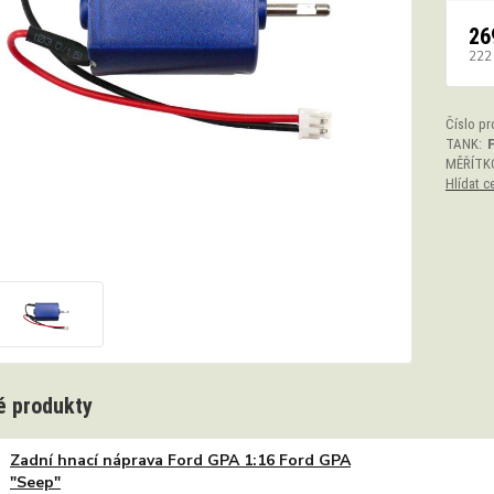
26
222
Číslo pr
TANK:
MĚŘÍTK
Hlídat c
 produkty
Zadní hnací náprava Ford GPA 1:16 Ford GPA
"Seep"