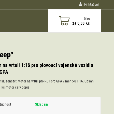
Přihlášení
0
ks
za
0,00 Kč
Seep"
 na vrtuli 1:16 pro plovoucí vojenské vozidlo
 GPA
říslušenství: Motor na vrtuli pro RC Ford GPA v měřítku 1:16. Obsah
 1 ks motor
celý popis
tupnost
Skladem