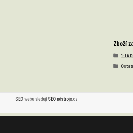
Zboží z
1:16 
Ostat
SEO
webu sledují
SEO nástroje
.cz