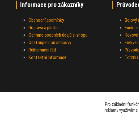
Informace pro zákazníky
Průvodc
Obchodní podmínky
Bojový
Doprava a platba
Funkce a
Ochrana osobních údajů e-shopu
Kovové 
Odstoupení od smlouvy
Frekven
Reklamační řád
Převod
Kontaktní informace
Torzní 
Pro základní funkčn
reklamy využíváme 