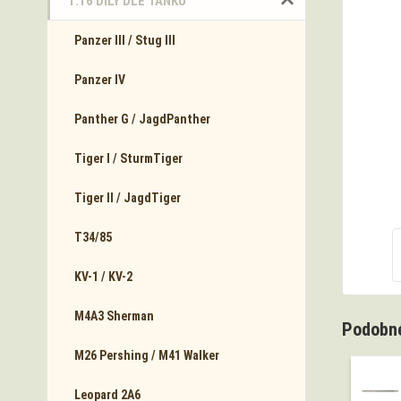
1:16 DÍLY DLE TANKŮ
Panzer III / Stug III
Panzer IV
Panther G / JagdPanther
Tiger I / SturmTiger
Tiger II / JagdTiger
T34/85
KV-1 / KV-2
M4A3 Sherman
Podobné
M26 Pershing / M41 Walker
Leopard 2A6