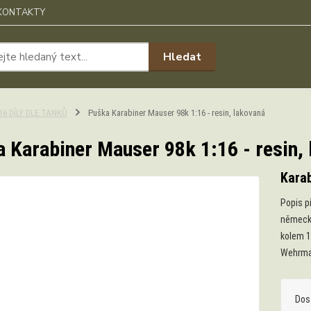
KONTAKTY
Hledat
:16 DÍLY DLE TANKŮ
Puška Karabiner Mauser 98k 1:16 - resin, lakovaná
 Karabiner Mauser 98k 1:16 - resin,
Kara
Popis p
německé
kolem 1
Wehrmac
Dos