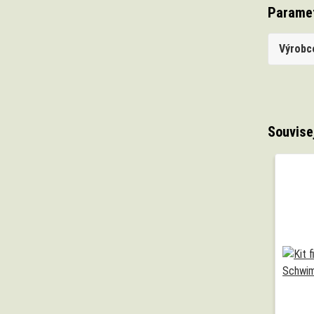
Parame
Výrobc
Souvise