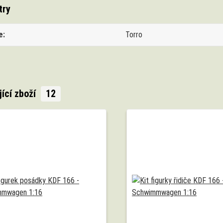
try
e
Torro
jící zboží
12