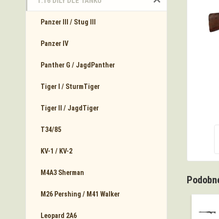
1:16 DÍLY DLE TANKŮ
Panzer III / Stug III
Panzer IV
Panther G / JagdPanther
Tiger I / SturmTiger
Tiger II / JagdTiger
T34/85
KV-1 / KV-2
M4A3 Sherman
Podobné
M26 Pershing / M41 Walker
Leopard 2A6