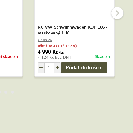
RC VW Schwimmwagen KDF 166 -
R
maskovaný 1:16
p
5 380 Kč
5
Ušetříte 390 Kč
(- 7 %)
U
4 990 Kč
4
/
ks
ní skladem
Skladem
4 124 Kč
bez DPH
4
Přidat do košíku