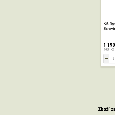
Kit fi
Schwi
1 190
983 K
Zboží z