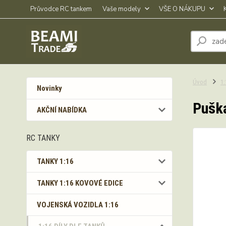
Průvodce RC tankem
Vaše modely
VŠE O NÁKUPU
Úvod
1
Novinky
Puška
AKČNÍ NABÍDKA
RC TANKY
TANKY 1:16
TANKY 1:16 KOVOVÉ EDICE
VOJENSKÁ VOZIDLA 1:16