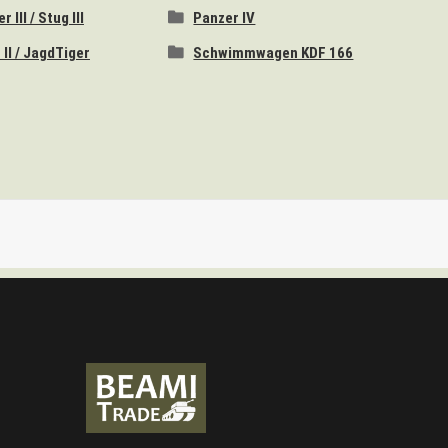
 III / Stug III
Panzer IV
 II / JagdTiger
Schwimmwagen KDF 166