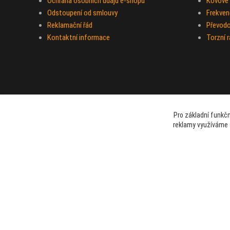
Ochrana osobních údajů e-shopu
Kovové 
Odstoupení od smlouvy
Frekven
Reklamační řád
Převod
Kontaktní informace
Torzní 
Pro základní funkčn
reklamy využíváme 
beami & coshboy © 2007-2026