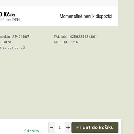
0 Kč
/
ks
Momentálně není k dispozici
 Kč
bez DPH
oduktu:
AP-01067
EAN kód:
4250229634661
:
Torro
MĚŘÍTKO:
1:16
enu / dostupnost
Přidat do košíku
Skladem