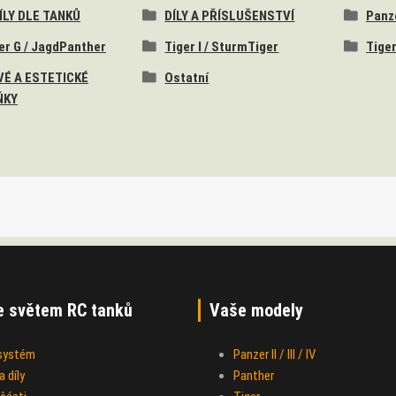
DÍLY DLE TANKŮ
DÍLY A PŘÍSLUŠENSTVÍ
Panzer
er G / JagdPanther
Tiger I / SturmTiger
Tiger
É A ESTETICKÉ
Ostatní
ŇKY
e světem RC tanků
Vaše modely
 systém
Panzer II / III / IV
 díly
Panther