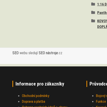
1:16 
Panth
KOVOV
DOPL
SEO
webu sledují
SEO nástroje
.cz
Informace pro zákazníky
Průvodc
Obchodní podmínky
Bojový
Doprava a platba
Funkce a