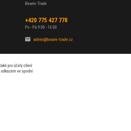
Beami-Trade
+420 775 427 778
Po - Pá 9:00 - 16:00
admin@beami-trade.cz
aké pro účely cílení
t odkazem ve spodní
Vytvořeno na
Eshop-rychle.cz