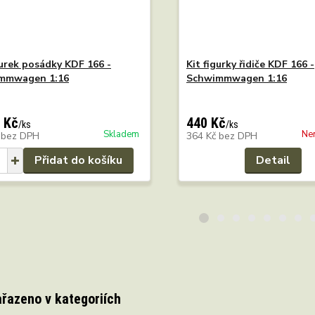
gurek posádky KDF 166 -
Kit figurky řidiče KDF 166 -
mmwagen 1:16
Schwimmwagen 1:16
 Kč
440 Kč
/
ks
/
ks
Skladem
Ne
č
bez DPH
364 Kč
bez DPH
Přidat do košíku
Detail
ařazeno v kategoriích