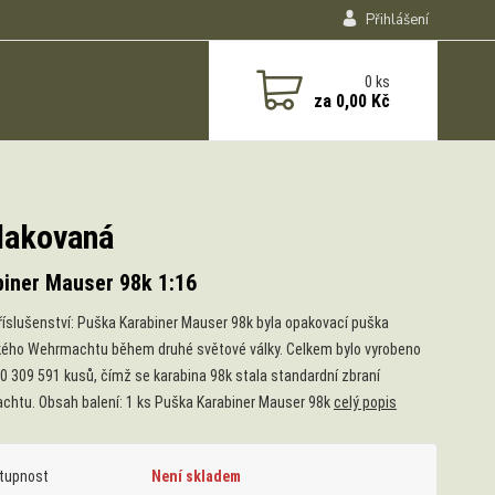
Přihlášení
0
ks
za
0,00 Kč
 lakovaná
biner Mauser 98k 1:16
říslušenství: Puška Karabiner Mauser 98k byla opakovací puška
ho Wehrmachtu během druhé světové války. Celkem bylo vyrobeno
0 309 591 kusů, čímž se karabina 98k stala standardní zbraní
htu. Obsah balení: 1 ks Puška Karabiner Mauser 98k
celý popis
tupnost
Není skladem