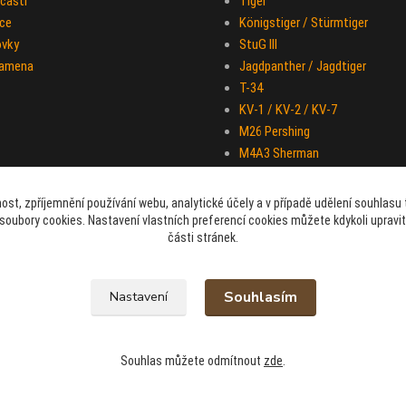
části
Tiger
ce
Königstiger / Stürmtiger
ovky
StuG III
ramena
Jagdpanther / Jagdtiger
T-34
KV-1 / KV-2 / KV-7
M26 Pershing
M4A3 Sherman
IS-2
Half-track M-16
ost, zpříjemnění používání webu, analytické účely a v případě udělení souhlasu t
Sd.Kfz. 251 "Hakl"
soubory cookies. Nastavení vlastních preferencí cookies můžete kdykoli upravi
části stránek.
Souhlasím
Nastavení
Souhlas můžete odmítnout
zde
.