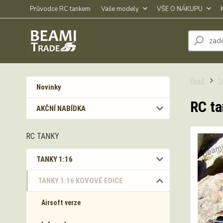
Průvodce RC tankem
Vaše modely
VŠE O NÁKUPU
Úvod
T
Novinky
RC ta
AKČNÍ NABÍDKA
RC TANKY
TANKY 1:16
TANKY 1:16 KOVOVÉ EDICE
Airsoft verze