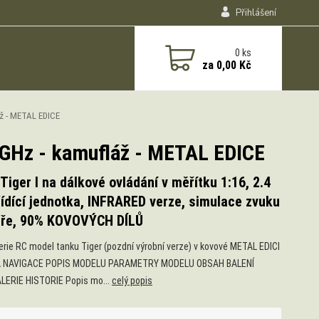
Přihlášení
0
ks
za
0,00 Kč
áž - METAL EDICE
4 GHz - kamufláž - METAL EDICE
Tiger I na dálkové ovládání v měřítku 1:16, 2.4
ídící jednotka, INFRARED verze, simulace zvuku
uře, 90% KOVOVÝCH DÍLŮ
erie RC model tanku Tiger (pozdní výrobní verze) v kovové METAL EDICI
 NAVIGACE POPIS MODELU PARAMETRY MODELU OBSAH BALENÍ
ERIE HISTORIE Popis mo...
celý popis