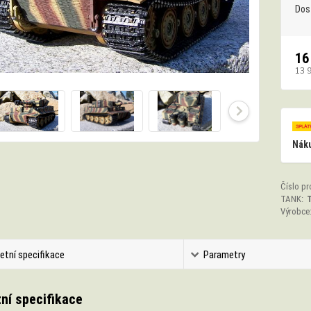
Dos
16
13 
Náku
Číslo pr
TANK:
T
Výrobce
etní specifikace
Parametry
ní specifikace