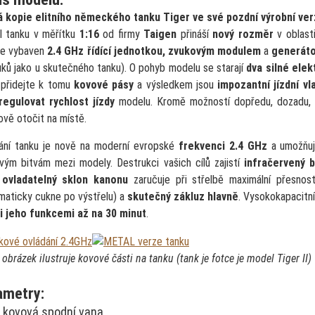
 kopie elitního německého tanku Tiger ve své pozdní výrobní verzi
 tanku v měřítku
1:16
od firmy
Taigen
přináší
nový rozměr
v oblast
je vybaven
2.4 GHz řídící jednotkou, zvukovým modulem
a
generát
uků jako u skutečného tanku). O pohyb modelu se starají
dva silné ele
 přidejte k tomu
kovové pásy
a výsledkem jsou
impozantní jízdní v
regulovat rychlost jízdy
modelu. Kromě možností dopředu, dozadu, 
ově otočit na místě.
ání tanku je nově na moderní evropské
frekvenci 2.4 GHz
a umožňuje
vým bitvám mezi modely. Destrukci vašich cílů zajistí
infračervený 
,
ovladatelný sklon kanonu
zaručuje při střelbě maximální přesno
maticky cukne po výstřelu) a
skutečný zákluz hlavně
. Vysokokapacitn
 jeho funkcemi až na 30 minut
.
 obrázek ilustruje kovové části na tanku (tank je fotce je model Tiger II)
ametry:
kovová spodní vana