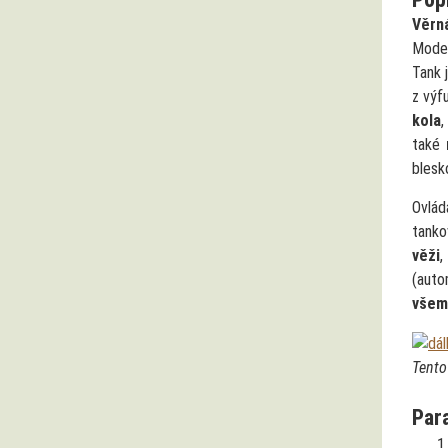
Věrná
Model
Tank 
z výf
kola
,
také
blesk
Ovlád
tanko
věži
(auto
všemi
Tento
Par