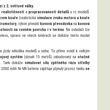
 z 2. světové války.
i
realističnosti
a
propracovanosti detailů
u rc modelů.
orem kouře
(realistická
simulace zvuku motoru a kouře
ktromotory
, výkon přenáší
kovová převodovka
na
kovová
lastnosti na rovném povrchu i v terénu
. Na ovladači lze
vlevo, vpravo ve všech směrech se dokáže tento model
 jízdu několika modelů u sebe. To přímo svádí k velkým
bojový systém
(dosah 15 metrů) zabudovaný na
otočné
st. Tank dokáže
simulovat sílu zpětného rázu střelby
í 2000 mAh Ni-Mh baterie zajištuje plynulý provoz tanku
se