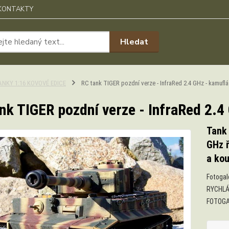
KONTAKTY
Hledat
ANKY 1:16 KOVOVÉ EDICE
RC tank TIGER pozdní verze - InfraRed 2.4 GHz - kamufl
nk TIGER pozdní verze - InfraRed 2.
Tank 
GHz ř
a ko
Fotogal
RYCHLÁ
FOTOGAL