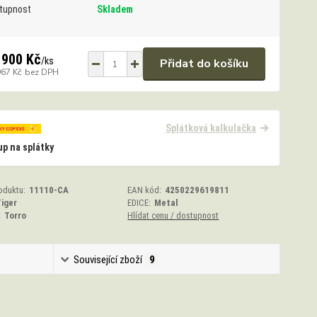
tupnost
Skladem
 900 Kč
/
ks
Přidat do košíku
967 Kč
bez DPH
Splátková kalkulačka
p na splátky
oduktu:
11110-CA
EAN kód:
4250229619811
iger
EDICE:
Metal
:
Torro
Hlídat cenu / dostupnost
Související zboží
9