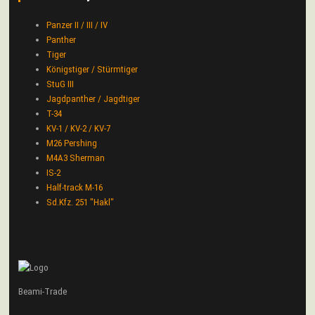
Panzer II / III / IV
Panther
Tiger
Königstiger / Stürmtiger
StuG III
Jagdpanther / Jagdtiger
T-34
KV-1 / KV-2 / KV-7
M26 Pershing
M4A3 Sherman
IS-2
Half-track M-16
Sd.Kfz. 251 "Hakl"
Beami-Trade