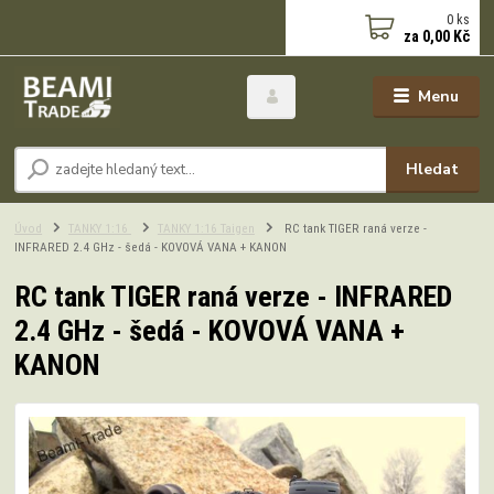
0
ks
za
0,00 Kč
Menu
Hledat
Úvod
TANKY 1:16
TANKY 1:16 Taigen
RC tank TIGER raná verze -
INFRARED 2.4 GHz - šedá - KOVOVÁ VANA + KANON
RC tank TIGER raná verze - INFRARED
2.4 GHz - šedá - KOVOVÁ VANA +
KANON