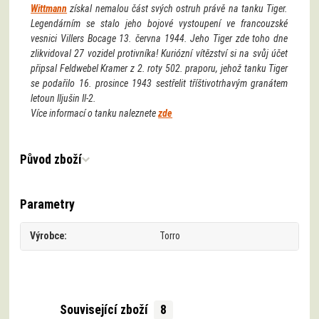
Wittmann
získal nemalou část svých ostruh právě na tanku Tiger.
Legendárním se stalo jeho bojové vystoupení ve francouzské
vesnici Villers Bocage 13. června 1944. Jeho Tiger zde toho dne
zlikvidoval 27 vozidel protivníka! Kuriózní vítězství si na svůj účet
připsal Feldwebel Kramer z 2. roty 502. praporu, jehož tanku Tiger
se podařilo 16. prosince 1943 sestřelit tříštivotrhavým granátem
letoun Iljušin Il-2.
Více informací o tanku naleznete
zde
Původ zboží
Parametry
Výrobce
Torro
Související zboží
8