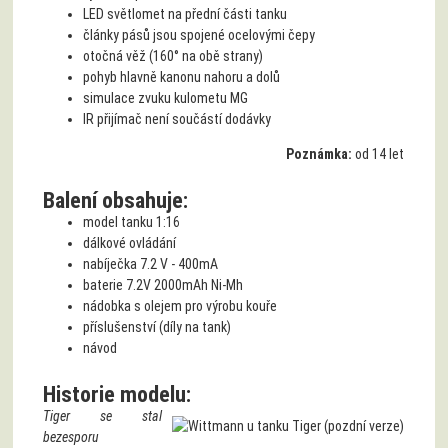
LED světlomet na přední části tanku
články pásů jsou spojené ocelovými čepy
otočná věž (160° na obě strany)
pohyb hlavně kanonu nahoru a dolů
simulace zvuku kulometu MG
IR přijímač není součástí dodávky
Poznámka:
od 14 let
Balení obsahuje:
model tanku 1:16
dálkové ovládání
nabíječka 7.2 V - 400mA
baterie 7.2V 2000mAh Ni-Mh
nádobka s olejem pro výrobu kouře
příslušenství (díly na tank)
návod
Historie modelu:
Tiger se stal
bezesporu