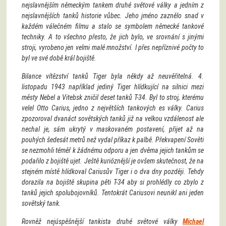
nejslavnějším německým tankem druhé světové války a jedním z
nejslavnějších tanků historie vůbec. Jeho jméno zaznělo snad v
každém válečném filmu a stalo se symbolem německé tankové
techniky. A to všechno přesto, že jich bylo, ve srovnání s jinými
stroji, vyrobeno jen velmi malé množství. I přes nepříznivé počty to
byl ve své době král bojiště.
Bilance vítězství tanků Tiger byla někdy až neuvěřitelná. 4.
listopadu 1943 například jediný Tiger hlídkující na silnici mezi
městy Nebel a Vitebsk zničil deset tanků T-34. Byl to stroj, kterému
velel Otto Carius, jedno z největších tankových es války. Carius
zpozoroval dvanáct sovětských tanků již na velkou vzdálenost ale
nechal je, sám ukrytý v maskovaném postavení, přijet až na
pouhých šedesát metrů než vydal příkaz k palbě. Překvapení Sověti
se nezmohli téměř k žádnému odporu a jen dvěma jejich tankům se
podařilo z bojiště ujet. Ještě kurióznější je ovšem skutečnost, že na
stejném místě hlídkoval Cariusův Tiger i o dva dny později. Tehdy
dorazila na bojiště skupina pěti T-34 aby si prohlédly co zbylo z
tanků jejich spolubojovníků. Tentokrát Cariusovi neunikl ani jeden
sovětský tank.
Rovněž nejúspěšnější tankista druhé světové války
Michael