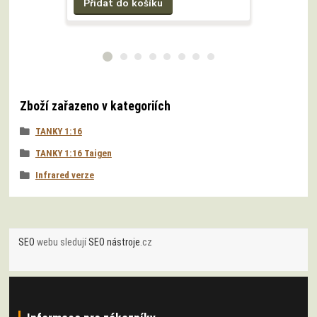
Přidat do košíku
Přidat 
Zboží zařazeno v kategoriích
TANKY 1:16
TANKY 1:16 Taigen
Infrared verze
SEO
webu sledují
SEO nástroje
.cz