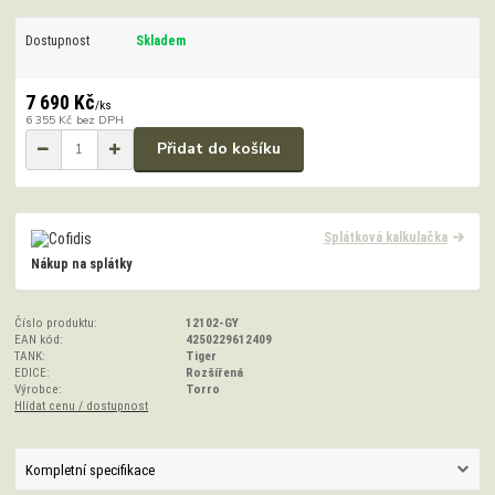
Dostupnost
Skladem
7 690 Kč
/
ks
6 355 Kč
bez DPH
Přidat do košíku
Splátková kalkulačka
Nákup na splátky
Číslo produktu:
12102-GY
EAN kód:
4250229612409
TANK:
Tiger
EDICE:
Rozšířená
Výrobce:
Torro
Hlídat cenu / dostupnost
Kompletní specifikace