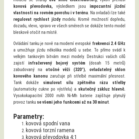
kovová převodovka,
výsledkem jsou
impozantní jízdní
vlastnosti na rovném povrchu i v terénu
. Na ovladači lze také
regulovat rychlost jízdy
modelu. Kromě možností dopředu,
dozadu, vlevo, vpravo ve všech směrech se dokáže tento model
bleskově otočit na místě.
Ovládání tanku je nově na moderní evropské
frekvenci 2.4 GHz
a umožňuje jízdu několika modelů u sebe. To přímo svádí k
velkým tankovým bitvám mezi modely. Destrukci vašich cílů
zajistí
infračervený bojový systém
(dosah 15 metrů)
zabudovaný na
otočné věži (320°)
,
ovladatelný sklon
kovového kanonu
zaručuje při střelbě maximální přesnost.
Tank dokáže
simulovat sílu zpětného rázu střelby
(automaticky cukne po výstřelu) a
skutečný zákluz hlavně.
Vysokokapacitní 2000 mAh Ni-Mh baterie zajištuje plynulý
provoz tanku
se všemi jeho funkcemi až na 30 minut
.
Parametry:
kovová spodní vana
kovová torzní ramena
kovová převodovka 4:1