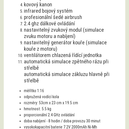
kovový kanon
infrared bojový systém
profesionální šedé airbrush
2.4 ghz dálkové ovládání
nastavitelný zvukový modul (simulace
zvuku motoru a nabíjení)
nastavitelný generátor kouře (simulace
kouře z motoru)
ventilátorem chlazená řídící jednotka
automatická simulace zpětného rázu při
střelbě
automatická simulace zákluzu hlavně při
střelbě
měřítko 1:16
odpružená vodící kola
rozměry: 53cm x 23 cm x 19.5 cm
hmotnost: 5.5 kg
proporcionální 2.4 GHz ovládání
doba nabíjení - 8 hodin / doba provozu 30 minut
vysokokapacitní baterie 7.2V 2000mAh Ni-Mh