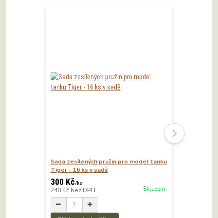
Sada zesílených pružin pro model tanku
InfraRed p
Tiger - 16 ks v sadě
300 Kč
365 Kč
/
ks
/
k
Skladem
248 Kč
bez DPH
302 Kč
bez