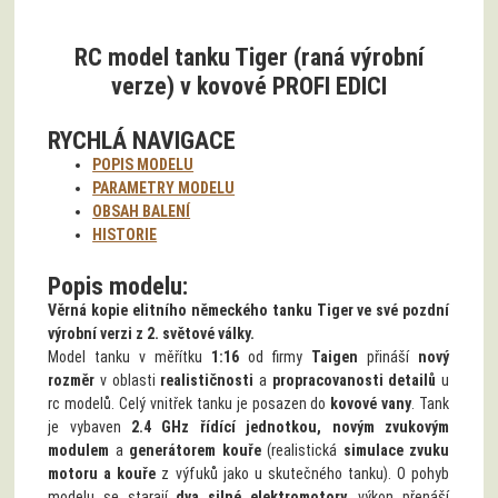
RC model tanku Tiger (raná výrobní
verze) v kovové PROFI EDICI
RYCHLÁ NAVIGACE
POPIS MODELU
PARAMETRY MODELU
OBSAH BALENÍ
HISTORIE
Popis modelu:
Věrná kopie elitního německého tanku Tiger ve své pozdní
výrobní verzi z 2. světové války.
Model tanku v měřítku
1:16
od firmy
Taigen
přináší
nový
rozměr
v oblasti
realističnosti
a
propracovanosti detailů
u
rc modelů. Celý vnitřek tanku je posazen do
kovové vany
. Tank
je vybaven
2.4 GHz řídící jednotkou, novým zvukovým
modulem
a
generátorem kouře
(realistická
simulace zvuku
motoru a kouře
z výfuků jako u skutečného tanku). O pohyb
modelu se starají
dva silné elektromotory
, výkon přenáší