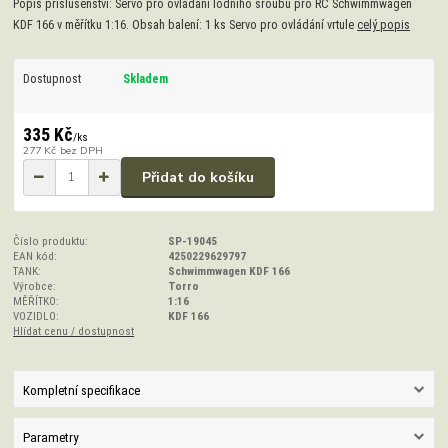
Popis příslušenství: Servo pro ovládání lodního šroubu pro RC Schwimmwagen
KDF 166 v měřítku 1:16. Obsah balení: 1 ks Servo pro ovládání vrtule
celý popis
Dostupnost
Skladem
335 Kč
/
ks
277 Kč
bez DPH
Přidat do košíku
Číslo produktu:
SP-19045
EAN kód:
4250229629797
TANK:
Schwimmwagen KDF 166
Výrobce:
Torro
MĚŘÍTKO:
1:16
VOZIDLO:
KDF 166
Hlídat cenu / dostupnost
Kompletní specifikace
Parametry