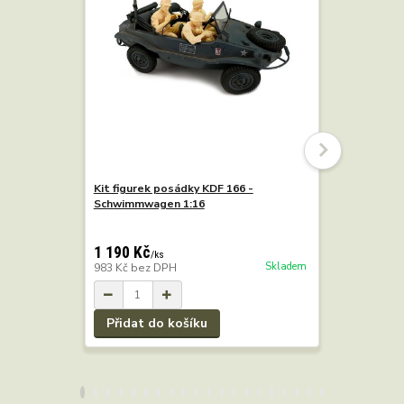
Kit figurek posádky KDF 166 -
Kit figurky
Schwimmwagen 1:16
Schwimmw
1 190 Kč
/
ks
Skladem
983 Kč
bez DPH
440 Kč
/
k
364 Kč
bez
Přidat do košíku