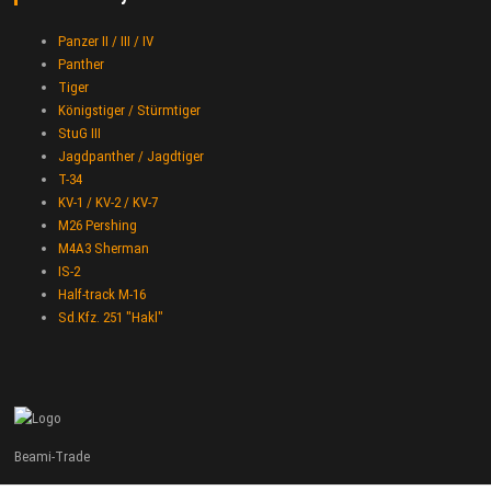
Panzer II / III / IV
Panther
Tiger
Königstiger / Stürmtiger
StuG III
Jagdpanther / Jagdtiger
T-34
KV-1 / KV-2 / KV-7
M26 Pershing
M4A3 Sherman
IS-2
Half-track M-16
Sd.Kfz. 251 "Hakl"
Beami-Trade