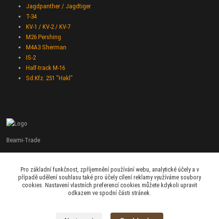
Jagdpanther / Jagdtiger
T-34
KV-1 / KV-2 / KV-7
M26 Pershing
M4A3 Sherman
IS-2
Half-track M-16
Sd.Kfz. 251 "Hakl"
Beami-Trade
+420 775 427 778
Pro základní funkčnost, zpříjemnění používání webu, analytické účely a v
Po - Pá 9:00 - 16:00
případě udělení souhlasu také pro účely cílení reklamy využíváme soubory
cookies. Nastavení vlastních preferencí cookies můžete kdykoli upravit
admin@beami-trade.cz
odkazem ve spodní části stránek.