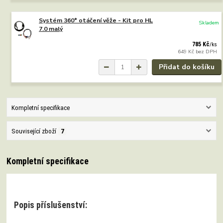
Systém 360° otáčení věže - Kit pro HL
Skladem
7.0 malý
785 Kč
/
ks
649 Kč
bez DPH
Přidat do košíku
Kompletní specifikace
Související zboží
7
Kompletní specifikace
Popis příslušenství: