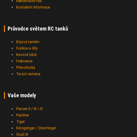
Reklamační řád
Kontaktní informace
Průvodce světem RC tanků
Bojový systém
Funkce a díly
Kovové části
Frekvence
Převodovky
Torzní ramena
Vaše modely
Panzer II / III / IV
Panther
Tiger
Königstiger / Stürmtiger
StuG III