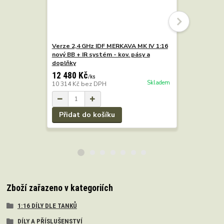
Verze 2,4 GHz IDF MERKAVA MK IV 1:16
RC tank T-
nový BB + IR systém - kov. pásy a
klasická e
doplňky
12 480 Kč
6 980 Kč
/
ks
Skladem
10 314 Kč
bez DPH
5 769 Kč
b
Přidat do košíku
Přidat 
Zboží zařazeno v kategoriích
1:16 DÍLY DLE TANKŮ
DÍLY A PŘÍSLUŠENSTVÍ