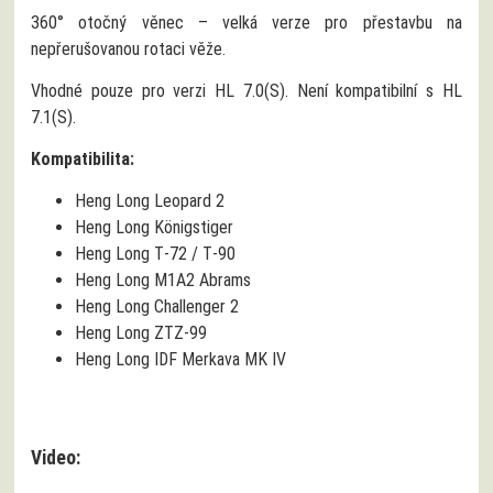
360° otočný věnec – velká verze pro přestavbu na
nepřerušovanou rotaci věže.
Vhodné pouze pro verzi HL 7.0(S). Není kompatibilní s HL
7.1(S).
Kompatibilita:
Heng Long Leopard 2
Heng Long Königstiger
Heng Long T‑72 / T‑90
Heng Long M1A2 Abrams
Heng Long Challenger 2
Heng Long ZTZ‑99
Heng Long IDF Merkava MK IV
Video: