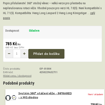
Popis příslušenství: 360° otočný věnec – velká verze pro přestavbu na
nepřerušovanou rotaci věže. Vhodné pouze pro verzi HL 7.0(S). Není kompatibilní s
HL 7.1(S). Kompatibilita: Heng Long Leopard 2 Heng Long Königstiger ...
celý
popis
Dostupnost
Skladem
785 Kč
/
ks
649 Kč
bez DPH
Přidat do košíku
Číslo produktu:
OP-01004
EAN kód:
4250229632711
Hlídat cenu / dostupnost
Podobné produkty
Systém 360° otáčení věže - INFRARED
Není skladem
- s MG diodou
720 Kč
/
ks