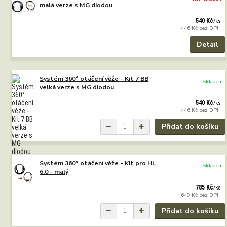
malá verze s MG diodou
540 Kč
/
ks
446 Kč
bez DPH
Detail
Systém 360° otáčení věže - Kit 7 BB
Skladem
velká verze s MG diodou
540 Kč
/
ks
446 Kč
bez DPH
Přidat do košíku
Systém 360° otáčení věže - Kit pro HL
Skladem
6.0 - malý
785 Kč
/
ks
649 Kč
bez DPH
Přidat do košíku