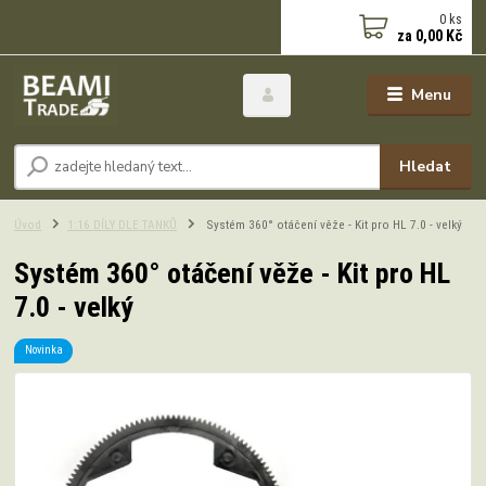
0
ks
za
0,00 Kč
Menu
Hledat
Úvod
1:16 DÍLY DLE TANKŮ
Systém 360° otáčení věže - Kit pro HL 7.0 - velký
Systém 360° otáčení věže - Kit pro HL
7.0 - velký
Novinka