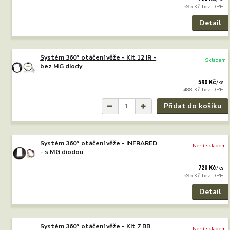
595 Kč
bez DPH
Detail
Systém 360° otáčení věže - Kit 12 IR -
Skladem
bez MG diody
590 Kč
/
ks
488 Kč
bez DPH
Přidat do košíku
Systém 360° otáčení věže - INFRARED
Není skladem
- s MG diodou
720 Kč
/
ks
595 Kč
bez DPH
Detail
Systém 360° otáčení věže - Kit 7 BB
Není skladem