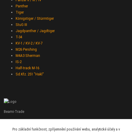
Panther
Tiger
Königstiger / Stürmtiger
StuG III
Jagdpanther / Jagdtiger
T-34
KV-1 / KV-2 / KV-7
M26 Pershing
M4A3 Sherman
IS-2
Half-track M-16
Sd.Kfz. 251 "Hakl"
Beami-Trade
+420 775 427 778
Pro základní funkčnost, zpříjemnění používání webu, analytické účely a v