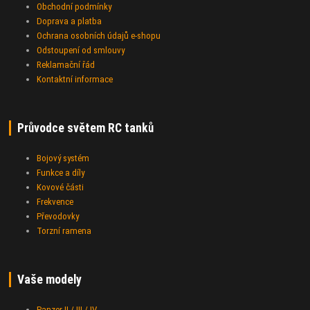
Obchodní podmínky
Doprava a platba
Ochrana osobních údajů e-shopu
Odstoupení od smlouvy
Reklamační řád
Kontaktní informace
Průvodce světem RC tanků
Bojový systém
Funkce a díly
Kovové části
Frekvence
Převodovky
Torzní ramena
Vaše modely
Panzer II / III / IV