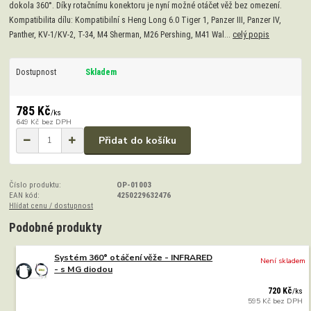
dokola 360°. Díky rotačnímu konektoru je nyní možné otáčet věž bez omezení.
Kompatibilita dílu: Kompatibilní s Heng Long 6.0 Tiger 1, Panzer III, Panzer IV,
Panther, KV-1/KV-2, T-34, M4 Sherman, M26 Pershing, M41 Wal...
celý popis
Dostupnost
Skladem
785 Kč
/
ks
649 Kč
bez DPH
Přidat do košíku
Číslo produktu:
OP-01003
EAN kód:
4250229632476
Hlídat cenu / dostupnost
Podobné produkty
Systém 360° otáčení věže - INFRARED
Není skladem
- s MG diodou
720 Kč
/
ks
595 Kč
bez DPH