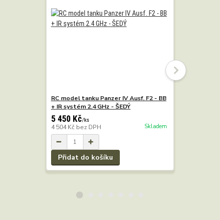
RC model tanku Panzer IV Ausf. F2 - BB
RC model t
+ IR systém 2.4 GHz - ŠEDÝ
+ IR, 2.4 
5 450 Kč
7 290 Kč
/
ks
Skladem
4 504 Kč
bez DPH
6 025 Kč
b
Přidat do košíku
Přidat 