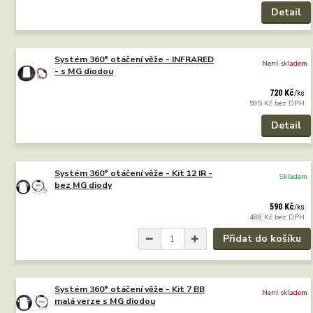
Detail
Systém 360° otáčení věže - INFRARED
Není skladem
- s MG diodou
720 Kč
/
ks
595 Kč
bez DPH
Detail
Systém 360° otáčení věže - Kit 12 IR -
Skladem
bez MG diody
590 Kč
/
ks
488 Kč
bez DPH
Přidat do košíku
Systém 360° otáčení věže - Kit 7 BB
Není skladem
malá verze s MG diodou