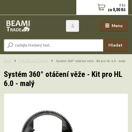
0
ks
za
0,00 Kč
Menu
Hledat
Úvod
1:16 DÍLY DLE TANKŮ
Systém 360° otáčení věže - Kit pro HL 6.0 - malý
Systém 360° otáčení věže - Kit pro HL
6.0 - malý