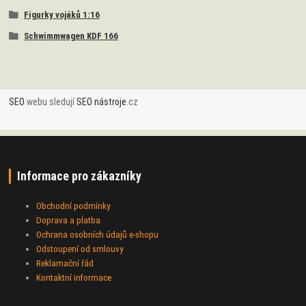
Figurky vojáků 1:16
Schwimmwagen KDF 166
SEO
webu sledují
SEO nástroje
.cz
Informace pro zákazníky
Obchodní podmínky
Doprava a platba
Ochrana osobních údajů e-shopu
Odstoupení od smlouvy
Reklamační řád
Kontaktní informace