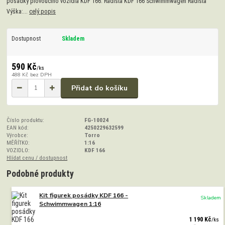
posádky plovoucího vozidla KDF 166. Radista KDF 166 Schwimmwagen Radista
Výška:...
celý popis
Dostupnost
Skladem
590 Kč
/
ks
488 Kč
bez DPH
Přidat do košíku
Číslo produktu:
FG-10024
EAN kód:
4250229632599
Výrobce:
Torro
MĚŘÍTKO:
1:16
VOZIDLO:
KDF 166
Hlídat cenu / dostupnost
Podobné produkty
Kit figurek posádky KDF 166 -
Skladem
Schwimmwagen 1:16
1 190 Kč
/
ks