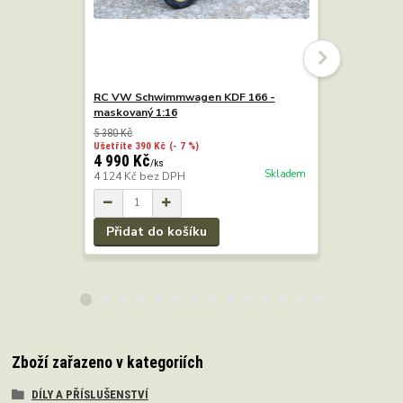
RC VW Schwimmwagen KDF 166 -
RC VW Sc
maskovaný 1:16
pískový 1:
5 380 Kč
5 380 Kč
Ušetříte 390 Kč
(- 7 %)
Ušetříte 390
4 990 Kč
4 990 Kč
/
ks
Skladem
4 124 Kč
bez DPH
4 124 Kč
b
Přidat do košíku
Přidat 
Zboží zařazeno v kategoriích
DÍLY A PŘÍSLUŠENSTVÍ