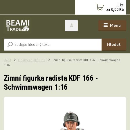
0
ks
za
0,00 Kč
Menu
Hledat
Úvod
Figurky vojáků 1:16
Zimní figurka radista KDF 166 - Schwimmwagen
1:16
Zimní figurka radista KDF 166 -
Schwimmwagen 1:16