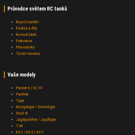
Průvodce světem RC tanků
Bojový systém
Funkce a díly
Kovové části
Frekvence
Převodovky
Torzní ramena
Vaše modely
Panzer II / III / IV
Panther
Tiger
Königstiger / Stürmtiger
StuG III
Jagdpanther / Jagdtiger
T-34
KV-1 / KV-2 / KV-7