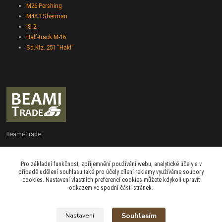
M26 Pershing
M4A3 Sherman
IS-2
Half-track M-16
Sd.Kfz. 251 "Hakl"
Beami-Trade
+420 775 427 778
Pro základní funkčnost, zpříjemnění používání webu, analytické účely a v
Po - Pá 9:00 - 16:00
případě udělení souhlasu také pro účely cílení reklamy využíváme soubory
cookies. Nastavení vlastních preferencí cookies můžete kdykoli upravit
admin@beami-trade.cz
odkazem ve spodní části stránek.
Souhlasím
Nastavení