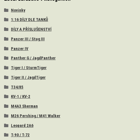
Novinky
1:16 DÍLY DLE TANKŮ
DÍLY A PŘÍSLUŠENSTVÍ
Panzer III / Stug III
Panzer IV
Panther G / JagdPanther
Tiger I / SturmTiger
Tiger II / JagdTiger
T34/85
KV-1 / KV-2
M4A3 Sherman
M26 Pershing / M41 Walker
Leopard 2A6
T-90 / T-72