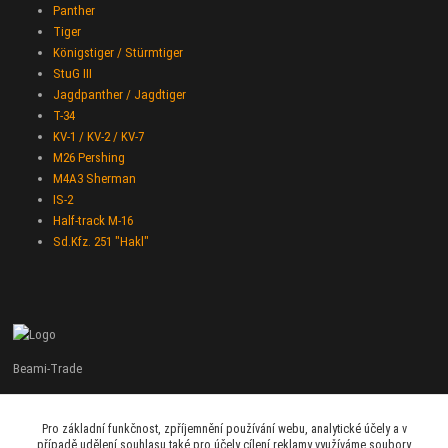
Panther
Tiger
Königstiger / Stürmtiger
StuG III
Jagdpanther / Jagdtiger
T-34
KV-1 / KV-2 / KV-7
M26 Pershing
M4A3 Sherman
IS-2
Half-track M-16
Sd.Kfz. 251 "Hakl"
Beami-Trade
+420 775 427 778
Pro základní funkčnost, zpříjemnění používání webu, analytické účely a v
Po - Pá 9:00 - 16:00
případě udělení souhlasu také pro účely cílení reklamy využíváme soubory