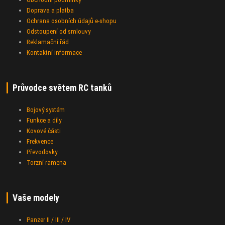
Doprava a platba
Ochrana osobních údajů e-shopu
Odstoupení od smlouvy
Reklamační řád
Kontaktní informace
Průvodce světem RC tanků
Bojový systém
Funkce a díly
Kovové části
Frekvence
Převodovky
Torzní ramena
Vaše modely
Panzer II / III / IV