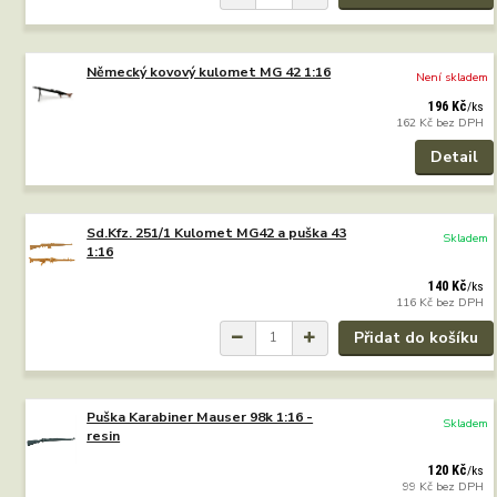
Německý kovový kulomet MG 42 1:16
Není skladem
196 Kč
/
ks
162 Kč
bez DPH
Detail
Sd.Kfz. 251/1 Kulomet MG42 a puška 43
Skladem
1:16
140 Kč
/
ks
116 Kč
bez DPH
Přidat do košíku
Puška Karabiner Mauser 98k 1:16 -
Skladem
resin
120 Kč
/
ks
99 Kč
bez DPH