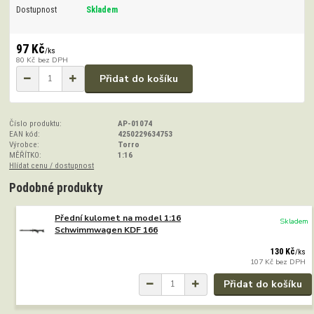
Dostupnost
Skladem
97 Kč
/
ks
80 Kč
bez DPH
Přidat do košíku
Číslo produktu:
AP-01074
EAN kód:
4250229634753
Výrobce:
Torro
MĚŘÍTKO:
1:16
Hlídat cenu / dostupnost
Podobné produkty
Přední kulomet na model 1:16
Skladem
Schwimmwagen KDF 166
130 Kč
/
ks
107 Kč
bez DPH
Přidat do košíku