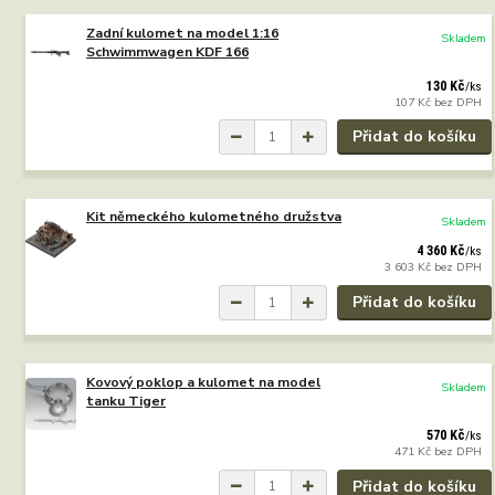
Zadní kulomet na model 1:16
Skladem
Schwimmwagen KDF 166
130 Kč
/
ks
107 Kč
bez DPH
Přidat do košíku
Kit německého kulometného družstva
Skladem
4 360 Kč
/
ks
3 603 Kč
bez DPH
Přidat do košíku
Kovový poklop a kulomet na model
Skladem
tanku Tiger
570 Kč
/
ks
471 Kč
bez DPH
Přidat do košíku