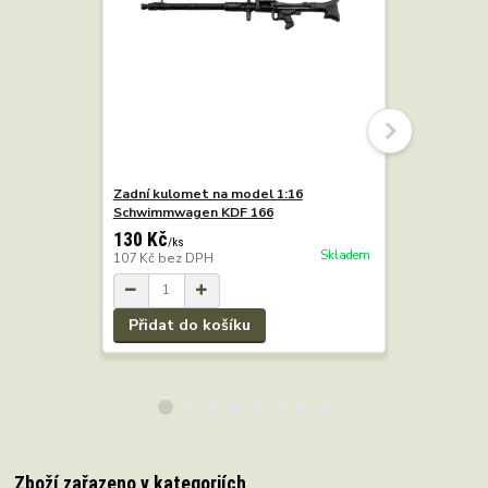
Zadní kulomet na model 1:16
Kit němec
Schwimmwagen KDF 166
130 Kč
4 360 Kč
/
ks
Skladem
107 Kč
bez DPH
3 603 Kč
b
Přidat do košíku
Přidat 
Zboží zařazeno v kategoriích