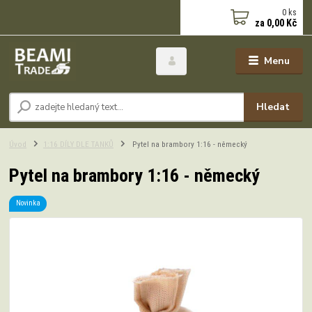
0
ks
za
0,00 Kč
Menu
Hledat
Úvod
1:16 DÍLY DLE TANKŮ
Pytel na brambory 1:16 - německý
Pytel na brambory 1:16 - německý
Novinka