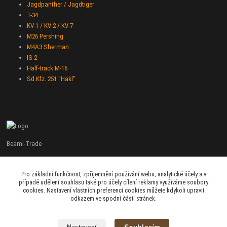
Jagdpanther / Jagdtiger
T-34
KV-1 / KV-2 / KV-7
M26 Pershing
M4A3 Sherman
IS-2
Half-track M-16
Sd.Kfz. 251 "Hakl"
Beami-Trade
+420 775 427 778
Pro základní funkčnost, zpříjemnění používání webu, analytické účely a v
Po - Pá 9:00 - 16:00
případě udělení souhlasu také pro účely cílení reklamy využíváme soubory
cookies. Nastavení vlastních preferencí cookies můžete kdykoli upravit
admin@beami-trade.cz
odkazem ve spodní části stránek.