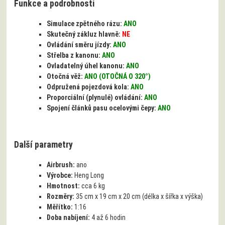
Funkce a podrobnosti
Simulace zpětného rázu:
ANO
Skutečný zákluz hlavně:
NE
Ovládání směru jízdy:
ANO
Střelba z kanonu:
ANO
Ovladatelný úhel kanonu:
ANO
Otočná věž:
ANO (OTOČNÁ O 320°)
Odpružená pojezdová kola:
ANO
Proporciální (plynulé) ovládání:
ANO
Spojení článků pasu ocelovými čepy:
ANO
Další parametry
Airbrush:
ano
Výrobce:
Heng Long
Hmotnost:
cca 6 kg
Rozměry:
35 cm x 19 cm x 20 cm (délka x šířka x výška)
Měřítko:
1:16
Doba nabíjení:
4 až 6 hodin