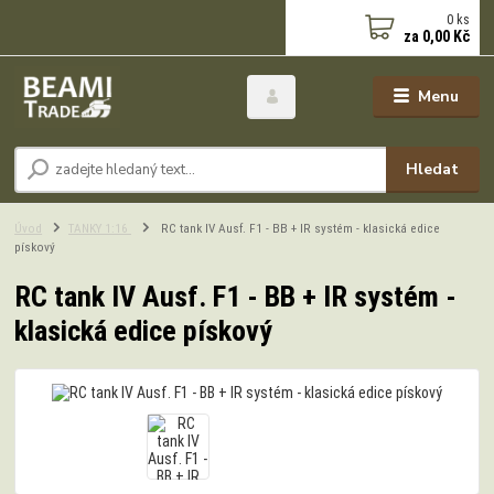
0
ks
za
0,00 Kč
Menu
Hledat
Úvod
TANKY 1:16
RC tank IV Ausf. F1 - BB + IR systém - klasická edice
pískový
RC tank IV Ausf. F1 - BB + IR systém -
klasická edice pískový