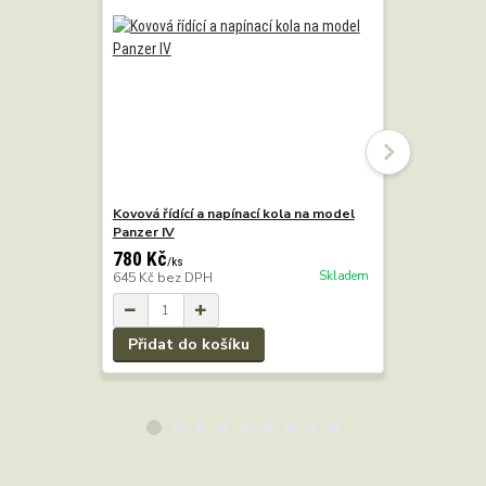
Kovová řídící a napínací kola na model
Kovové pá
Panzer IV
780 Kč
1 890 Kč
/
ks
Skladem
645 Kč
bez DPH
1 562 Kč
b
Přidat do košíku
Přidat 