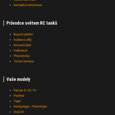
Kontaktní informace
Průvodce světem RC tanků
Bojový systém
Funkce a díly
Kovové části
Frekvence
Převodovky
Torzní ramena
Vaše modely
Panzer II / III / IV
Panther
Tiger
Königstiger / Stürmtiger
StuG III