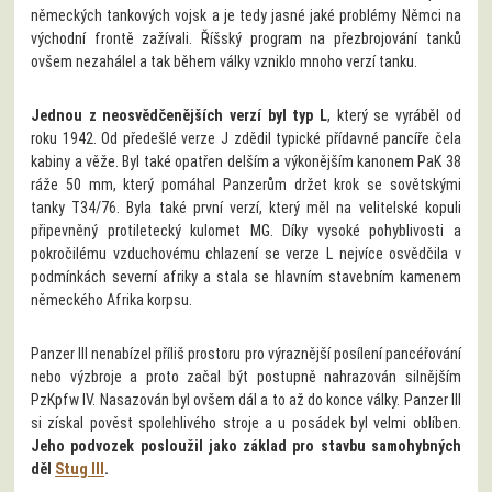
německých tankových vojsk a je tedy jasné jaké problémy Němci na
východní frontě zažívali. Říšský program na přezbrojování tanků
ovšem nezahálel a tak během války vzniklo mnoho verzí tanku.
Jednou z neosvědčenějších verzí byl typ L
, který se vyráběl od
roku 1942. Od předešlé verze J zdědil typické přídavné pancíře čela
kabiny a věže. Byl také opatřen delším a výkonějším kanonem PaK 38
ráže 50 mm, který pomáhal Panzerům držet krok se sovětskými
tanky T34/76. Byla také první verzí, který měl na velitelské kopuli
připevněný protiletecký kulomet MG. Díky vysoké pohyblivosti a
pokročilému vzduchovému chlazení se verze L nejvíce osvědčila v
podmínkách severní afriky a stala se hlavním stavebním kamenem
německého Afrika korpsu.
Panzer III nenabízel příliš prostoru pro výraznější posílení pancéřování
nebo výzbroje a proto začal být postupně nahrazován silnějším
PzKpfw IV. Nasazován byl ovšem dál a to až do konce války. Panzer III
si získal pověst spolehlivého stroje a u posádek byl velmi oblíben.
Jeho podvozek posloužil jako základ pro stavbu samohybných
děl
Stug III
.