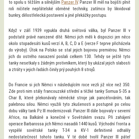
to spolu s těžším a silnějším
Panzer IV
. Panzer III měl na bojišti plnit
roli ničitele nepřátelské obrněné techniky, zatímco by likvidoval
bunkry, dělostřelecká postavení a jiné překážky postupu.
Když v září 1939 vypukla druhá světová válka, byl Panzer III v
podstatě právě narozené dítě. Němci jich měli k dispozici jen něco
okolo stopadesáti kusů verzí A, B, C, D a E (verze F teprve přicházela
do výroby). Útok na Polsko se stal jejich bojovou premiérou. Němci
jich do ostrého nasazení poslali celkem 130. Tehdy se ještě tyto
tanky nesetkaly s žádným protivníkem, který by ukázal jejich slabosti
a ztráty v jejich řadách činily prý pouhých 8 strojů.
Do Francie si jich Němci v následujícím roce vezli již více než 350.
Zde proti nim stály francouzské střední a těžké tanky Somua S-35 a
Char B, které překonávaly něměcké stroje jak pancéřováním, tak
palebnou silou. Němci využili tyto zkušenosti a postupně po celou
dobu války tank Pz III modernizovali. Panzer III dále bojovaly v severní
Africe, na Balkáně a konečně v Sovětském svazu. Při zahájení
operace Barbarossa jich Němci nasadili 1440 kusů. Východní fronta a
vyspělé sovětské tanky T-34 a KV-1 definitivně odhalily
nedostatečnost tohoto tanku. V té době tvořil Panzer III páteř