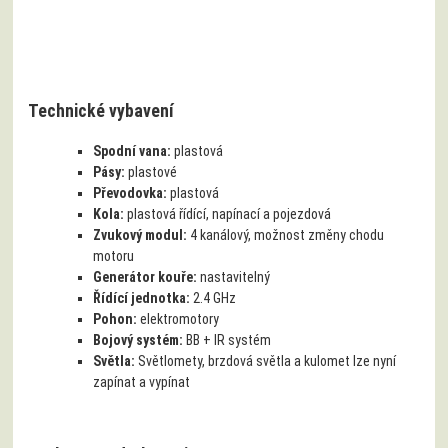
Technické vybavení
Spodní vana:
plastová
Pásy:
plastové
Převodovka:
plastová
Kola:
plastová řídící, napínací a pojezdová
Zvukový modul:
4 kanálový, možnost změny chodu
motoru
Generátor kouře:
nastavitelný
Řídící jednotka:
2.4 GHz
Pohon:
elektromotory
Bojový systém:
BB + IR systém
Světla:
Světlomety, brzdová světla a kulomet lze nyní
zapínat a vypínat