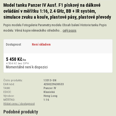
Model tanku Panzer IV Ausf. F1 pískový na dálkové
ovládání v měřítku 1:16, 2.4 GHz, BB + IR systém,
simulace zvuku a kouře, plastové pásy, plastové převody
Popis modelu Fotogalerie Parametry modelu Obsah balení Historie tanku Popis
modelu: Věrná kopie německého středního...
celý popis
Dostupnost
Není skladem
5 450 Kč
/
ks
4 504 Kč
bez DPH
Momentálně není k dispozici
Číslo produktu:
13313-SN
EAN kód:
4250229630533
TANK:
Panzer IV
EDICE:
Klasická
Výrobce:
Heng Long
MĚŘÍTKO:
1:16
Hlídat cenu / dostupnost
Podobné produkty