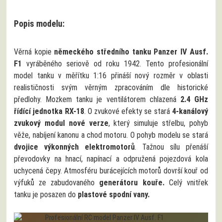
Popis modelu:
Věrná kopie
německého středního tanku Panzer IV Ausf.
F1
vyráběného seriově od roku 1942. Tento profesionální
model tanku v měřítku 1:16 přináší nový rozměr v oblasti
realističnosti svým věrným zpracováním dle historické
předlohy. Mozkem tanku je ventilátorem chlazená
2.4 GHz
řídící jednotka RX-18
. O zvukové efekty se stará
4-kanálový
zvukový modul nové verze
, který simuluje střelbu, pohyb
věže, nabíjení kanonu a chod motoru. O pohyb modelu se stará
dvojice výkonných elektromotorů
. Tažnou sílu přenáší
převodovky na hnací, napínací a odpružená pojezdová kola
uchycená čepy. Atmosféru burácejících motorů dovrší kouř od
výfuků ze zabudovaného
generátoru kouře.
Celý vnitřek
tanku je posazen do
plastové spodní vany.