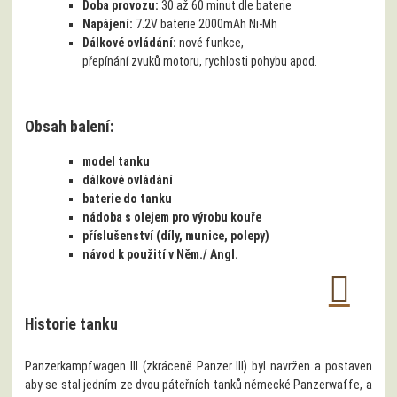
Doba provozu:
30 až 60 minut dle baterie
Napájení:
7.2V baterie 2000mAh Ni-Mh
Dálkové ovládání:
nové funkce,
přepínání zvuků motoru, rychlosti pohybu apod.
Obsah balení:
model tanku
dálkové ovládání
baterie do tanku
nádoba s olejem pro výrobu kouře
příslušenství (díly, munice, polepy)
návod k použití v Něm./ Angl.
Historie tanku
Panzerkampfwagen III (zkráceně Panzer III) byl navržen a postaven
aby se stal jedním ze dvou páteřních tanků německé Panzerwaffe, a