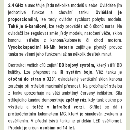
2.4 GHz
a umožňuje jízdu několika modelů u sebe. Ovládáte jím
jednotlivé funkce a chování tanku.
Ovládání je
proporcionální,
lze tedy ovládat rychlost pohybu modelu.
Také je 6-kanálové,
lze tedy provádět až 6 úkonů naráz. Na
ovladači lze regulovat směr jízdy modelu, natočení věže, sklon
kanonu, střelbu z kanonu/kulometu či chod motoru.
Vysokokapacitní Ni-Mh baterie
zajištuje plynulý provoz
tanku se všemi jeho funkcemi až na několik desítek minut.
Destrukci vašich cílů zajistí
BB bojový systém,
který střílí BB
kuličky. Lze přepnout na
IR systém boje.
Věž tanku je
otočná do stran o 320°
, ovladatelný vertikální sklon kanonu
zaručuje při střelbě maximální přesnost. Na probíhající střelbu
z tanku upozorňuje na věži umístěný červený indikátor. Sílu
střílejícího kanónu demonstruje
zpětný ráz
, kdy tank cukne po
výstřelu a
totéž v InfraRed verzi.
. Střílet se dá i
protipěchotním kulometem MG, který je simulován zvukem a
osvětlením. V přední části tanku je přidělán LED světlomet.
Produkt je určen
osobám od 14 let.