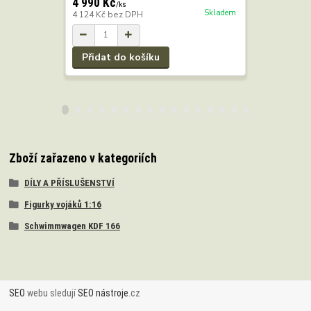
4 990 Kč
4 990 Kč
/
ks
Skladem
4 124 Kč
bez DPH
4 124 Kč
b
Přidat do košíku
Přidat 
Zboží zařazeno v kategoriích
DÍLY A PŘÍSLUŠENSTVÍ
Figurky vojáků 1:16
Schwimmwagen KDF 166
SEO
webu sledují
SEO nástroje
.cz