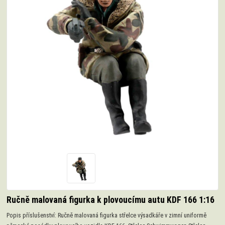
Ručně malovaná figurka k plovoucímu autu KDF 166 1:16
Popis příslušenství: Ručně malovaná figurka střelce výsadkáře v zimní uniformě