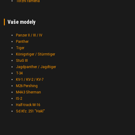
Torzní ramena
Vaše modely
Panzer II / III / IV
Panther
Tiger
Königstiger / Stürmtiger
StuG III
Jagdpanther / Jagdtiger
T-34
KV-1 / KV-2 / KV-7
M26 Pershing
M4A3 Sherman
IS-2
Half-track M-16
Sd.Kfz. 251 "Hakl"