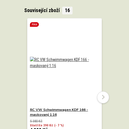
Související zboží
16
Akce
Akce
RC VW Schwimmwagen KDF 166 -
RC VW Sc
maskovaný 1:16
pískový 1:
5 380 Kč
5 380 Kč
Ušetříte 390 Kč
(- 7 %)
Ušetříte 390