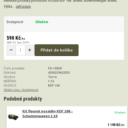
německé posádky plovoucího vozidla KDF 166. Střelec Schwimmwagen Střelec
Výška...
celý popis
Dostupnost
Skladem
590 Kč
/
ks
488 Kč
bez DPH
Přidat do košíku
Číslo produktu:
FG-10020
EAN kód:
4250229632551
Výrobce:
Torro
MĚŘÍTKO:
1:16
VOZIDLO:
KDF 166
Hlídat cenu / dostupnost
Podobné produkty
Kit figurek posádky KDF 166 -
Skladem
Schwimmwagen 1:16
1 190 Kč
/
ks