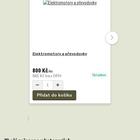
Elektromotory a převodovky
Třírychlos
krátká hř
800 Kč
1 995 Kč
/
ks
Skladem
661 Kč
bez DPH
1 649 Kč
b
Přidat do košíku
Přidat 