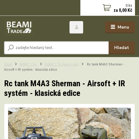
0
ks
za
0,00 Kč
Menu
Hledat
Úvod
TANKY 1:16
TANKY 1:16 Heng Long
Rc tank M4A3 Sherman -
Airsoft + IR systém - klasická edice
Rc tank M4A3 Sherman - Airsoft + IR
systém - klasická edice