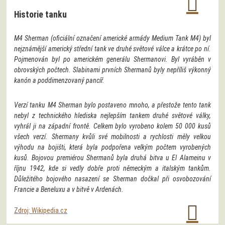
Historie tanku
M4 Sherman (oficiální označení americké armády Medium Tank M4) byl
nejznámější americký střední tank ve druhé světové válce a krátce po ní.
Pojmenován byl po americkém generálu Shermanovi. Byl vyráběn v
obrovských počtech. Slabinami prvních Shermanů byly nepříliš výkonný
kanón a poddimenzovaný pancíř.
Verzí tanku M4 Sherman bylo postaveno mnoho, a přestože tento tank
nebyl z technického hlediska nejlepším tankem druhé světové války,
vyhrál ji na západní frontě. Celkem bylo vyrobeno kolem 50 000 kusů
všech verzí. Shermany kvůli své mobilnosti a rychlosti měly velkou
výhodu na bojišti, která byla podpořena velkým počtem vyrobených
kusů. Bojovou premiérou Shermanů byla druhá bitva u El Alameinu v
říjnu 1942, kde si vedly dobře proti německým a italským tankům.
Důležitého bojového nasazení se Sherman dočkal při osvobozování
Francie a Beneluxu a v bitvě v Ardenách.
Zdroj: Wikipedia.cz