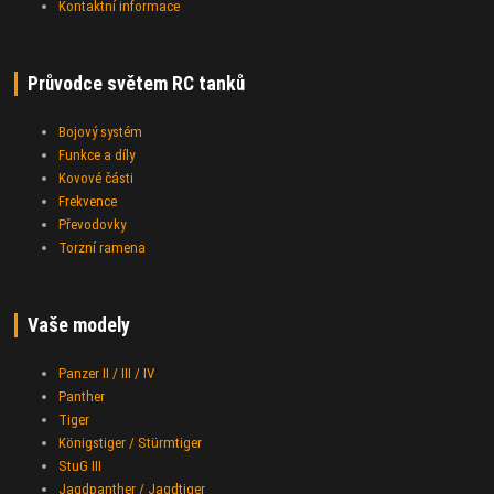
Kontaktní informace
Průvodce světem RC tanků
Bojový systém
Funkce a díly
Kovové části
Frekvence
Převodovky
Torzní ramena
Vaše modely
Panzer II / III / IV
Panther
Tiger
Königstiger / Stürmtiger
StuG III
Jagdpanther / Jagdtiger