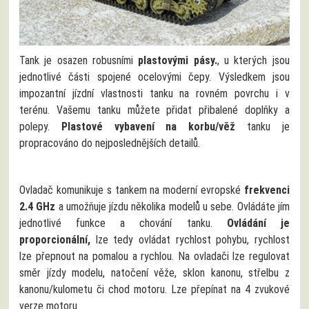
Tank je osazen robusními
plastovými pásy.
, u kterých jsou
jednotlivé části spojené ocelovými čepy. Výsledkem jsou
impozantní jízdní vlastnosti tanku na rovném povrchu i v
terénu. Vašemu tanku můžete přidat přibalené doplňky a
polepy.
Plastové vybavení na korbu/věž
tanku je
propracováno do nejposlednějších detailů.
Ovladač komunikuje s tankem na moderní evropské
frekvenci
2.4 GHz
a umožňuje jízdu několika modelů u sebe. Ovládáte jím
jednotlivé funkce a chování tanku.
Ovládání je
proporcionální,
lze tedy ovládat rychlost pohybu, rychlost
lze přepnout na pomalou a rychlou. Na ovladači lze regulovat
směr jízdy modelu, natočení věže, sklon kanonu, střelbu z
kanonu/kulometu či chod motoru. Lze přepínat na 4 zvukové
verze motoru.