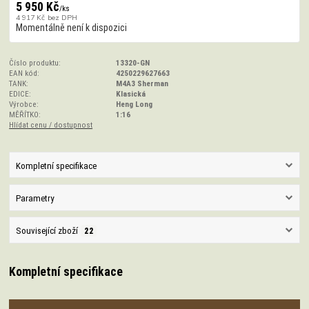
5 950 Kč
/
ks
4 917 Kč
bez DPH
Momentálně není k dispozici
Číslo produktu:
13320-GN
EAN kód:
4250229627663
TANK:
M4A3 Sherman
EDICE:
Klasická
Výrobce:
Heng Long
MĚŘÍTKO:
1:16
Hlídat cenu / dostupnost
Kompletní specifikace
Parametry
Související zboží
22
Kompletní specifikace