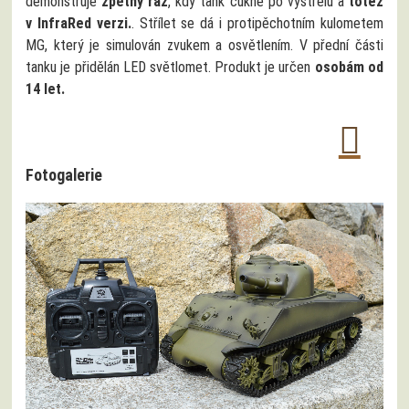
demonstruje
zpětný ráz
, kdy tank cukne po výstřelu a
totéž
v InfraRed verzi.
. Střílet se dá i protipěchotním kulometem
MG, který je simulován zvukem a osvětlením. V přední části
tanku je přidělán LED světlomet. Produkt je určen
osobám od
14 let.
Fotogalerie