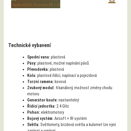
Technické vybavení
Spodní vana:
plastová
Pásy:
plastové, možné napínání pásů
Převodovka:
plastová
Kola:
plastová řídící, napínací a pojezdová
Torzní ramena:
kovová
Zvukový modul:
4 kanálový, možnost změny chodu
motoru
Generátor kouře:
nastavitelný
Řídící jednotka:
2.4 GHz
Pohon:
elektromotory
Bojový systém:
Airsoft + IR systém
Světla:
Světlomety, brzdová světla a kulomet lze nyní
zapínat a vypínat