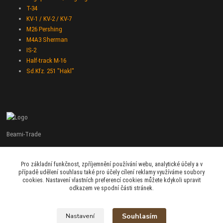
T-34
KV-1 / KV-2 / KV-7
M26 Pershing
M4A3 Sherman
IS-2
Half-track M-16
Sd.Kfz. 251 "Hakl"
Beami-Trade
+420 775 427 778
Pro základní funkčnost, zpříjemnění používání webu, analytické účely a v
Po - Pá 9:00 - 16:00
případě udělení souhlasu také pro účely cílení reklamy využíváme soubory
cookies. Nastavení vlastních preferencí cookies můžete kdykoli upravit
admin@beami-trade.cz
odkazem ve spodní části stránek.
Souhlasím
Nastavení