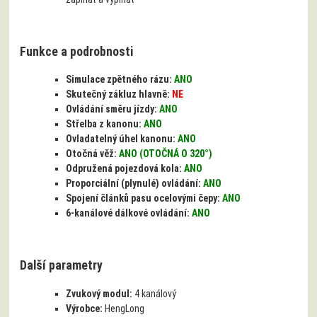
Funkce a podrobnosti
Simulace zpětného rázu:
ANO
Skutečný zákluz hlavně:
NE
Ovládání směru jízdy:
ANO
Střelba z kanonu:
ANO
Ovladatelný úhel kanonu:
ANO
Otočná věž:
ANO (OTOČNÁ O 320°)
Odpružená pojezdová kola:
ANO
Proporciální (plynulé) ovládání:
ANO
Spojení článků pasu ocelovými čepy:
ANO
6-kanálové dálkové ovládání:
ANO
Další parametry
Zvukový modul:
4 kanálový
Výrobce:
HengLong