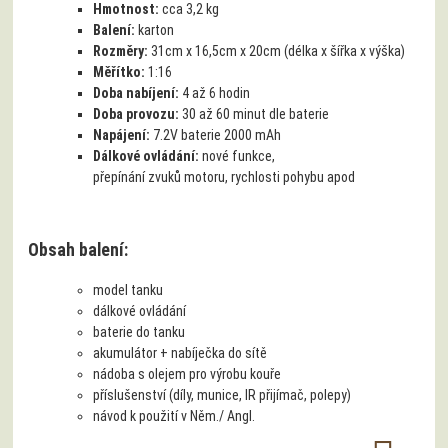
Hmotnost:
cca 3,2 kg
Balení:
karton
Rozměry:
31cm x 16,5cm x 20cm (délka x šířka x výška)
Měřítko:
1:16
Doba nabíjení:
4 až 6 hodin
Doba provozu:
30 až 60 minut dle baterie
Napájení:
7.2V baterie 2000 mAh
Dálkové ovládání:
nové funkce,
přepínání zvuků motoru, rychlosti pohybu apod
Obsah balení:
model tanku
dálkové ovládání
baterie do tanku
akumulátor + nabíječka do sítě
nádoba s olejem pro výrobu kouře
příslušenství (díly, munice, IR přijímač, polepy)
návod k použití v Něm./ Angl.