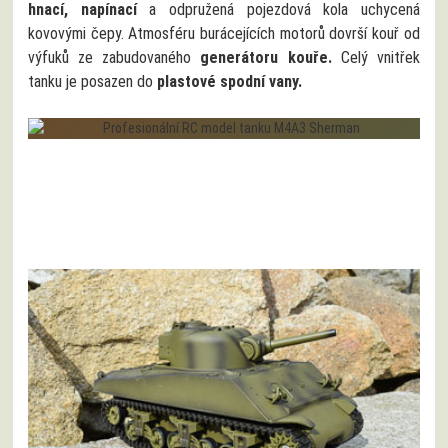
hnací, napínací
a odpružená pojezdová kola uchycená
kovovými čepy. Atmosféru burácejících motorů dovrší kouř od
výfuků ze zabudovaného
generátoru kouře.
Celý vnitřek
tanku je posazen do
plastové spodní vany.