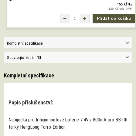
155 Kč
/
ks
128 Kč
bez DPH
Přidat do košíku
Kompletní specifikace
Související zboží
18
Kompletní specifikace
Popis příslušenství:
Nabíječka pro lithium-iontové baterie 7,4V / 800mA pro BB+IR
tanky HengLong Torro-Edition.