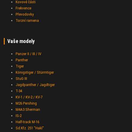
Kovové části
Frekvence
Převodovky
Torzní ramena
Vaše modely
Panzer II / III / IV
Panther
Tiger
Königstiger / Stürmtiger
StuG III
Jagdpanther / Jagdtiger
T-34
KV-1 / KV-2 / KV-7
M26 Pershing
M4A3 Sherman
IS-2
Half-track M-16
Sd.Kfz. 251 "Hakl"