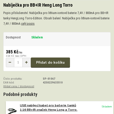
Nabíječka pro BB+IR Heng Long Torro
Popis příslušenství: Nabíječka pro lithium-iontové baterie 7,4V / 800mA pro BB+IR
tanky HengLong Torro-Edition. Obsah balení: Nabíječka pro lithium-iontové baterie
7,4V / 800mA
celý popis
Dostupnost
Skladem
385 Kč
/
ks
318 Kč
bez DPH
Přidat do košíku
Číslo produktu:
SP-01067
EAN kód:
4250229633510
Hlídat cenu / dostupnost
Podobné produkty
USB nabíjecí kabel pro baterie tanků
Skladem
1:16 BB+IR značek Heng Long a Torro.