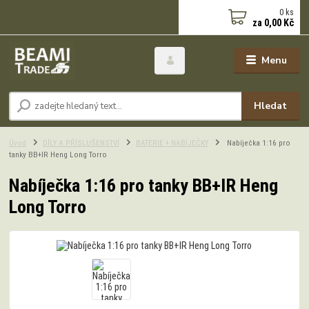
0
ks
za
0,00 Kč
Menu
Hledat
Úvod
DÍLY A PŘÍSLUŠENSTVÍ
BATERIE + NABÍJEČKY
Nabíječka 1:16 pro
tanky BB+IR Heng Long Torro
Nabíječka 1:16 pro tanky BB+IR Heng
Long Torro