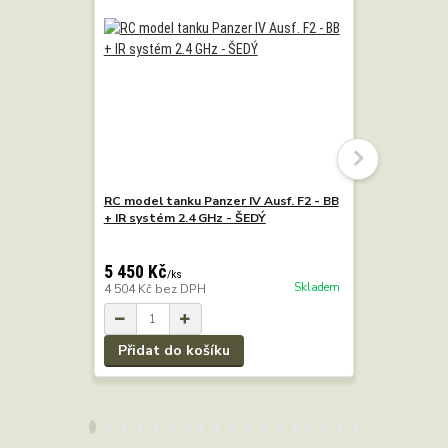
RC model tanku Panzer IV Ausf. F2 - BB
RC model t
+ IR systém 2.4 GHz - ŠEDÝ
+ IR, 2.4 
5 450 Kč
7 290 Kč
/
ks
Skladem
4 504 Kč
bez DPH
6 025 Kč
b
Přidat do košíku
Přidat 