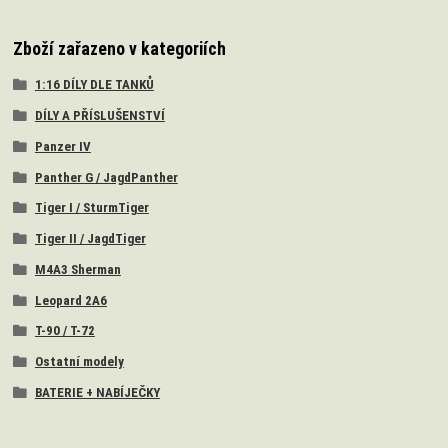
Zboží zařazeno v kategoriích
1:16 DÍLY DLE TANKŮ
DÍLY A PŘÍSLUŠENSTVÍ
Panzer IV
Panther G / JagdPanther
Tiger I / SturmTiger
Tiger II / JagdTiger
M4A3 Sherman
Leopard 2A6
T-90 / T-72
Ostatní modely
BATERIE + NABÍJEČKY