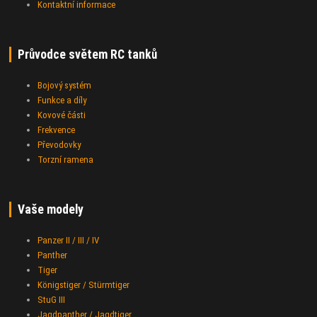
Kontaktní informace
Průvodce světem RC tanků
Bojový systém
Funkce a díly
Kovové části
Frekvence
Převodovky
Torzní ramena
Vaše modely
Panzer II / III / IV
Panther
Tiger
Königstiger / Stürmtiger
StuG III
Jagdpanther / Jagdtiger