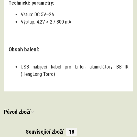
Technické parametry:
Vstup: DC 5V–2A
Výstup: 4.2V × 2 / 800 mA
Obsah balení:
USB nabíjecí kabel pro Li‑Ion akumulátory BB+IR
(HengLong Torro)
Původ zboží
Související zboží
18