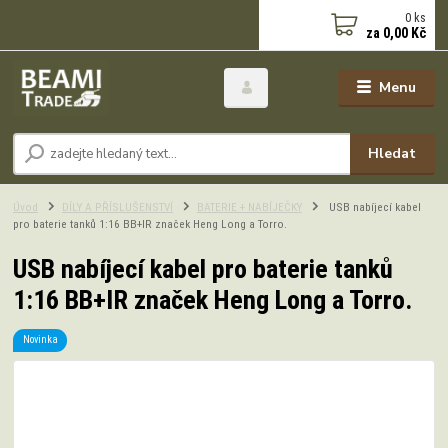
0
ks
za
0,00 Kč
Menu
Hledat
Úvod
DÍLY A PŘÍSLUŠENSTVÍ
BATERIE + NABÍJEČKY
USB nabíjecí kabel
pro baterie tanků 1:16 BB+IR značek Heng Long a Torro.
USB nabíjecí kabel pro baterie tanků
1:16 BB+IR značek Heng Long a Torro.
Novinka