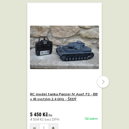
RC model tanku Panzer IV Ausf. F2 - BB
RC model t
+ IR systém 2.4 GHz - ŠEDÝ
+ IR, 2.4 
5 450 Kč
7 290 Kč
/
ks
Skladem
4 504 Kč
bez DPH
6 025 Kč
b