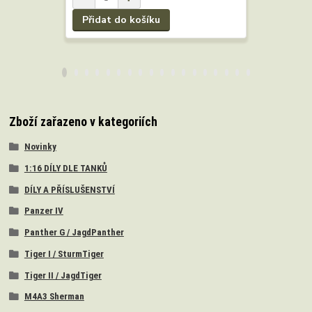
Přidat do košíku
Přidat 
Zboží zařazeno v kategoriích
Novinky
1:16 DÍLY DLE TANKŮ
DÍLY A PŘÍSLUŠENSTVÍ
Panzer IV
Panther G / JagdPanther
Tiger I / SturmTiger
Tiger II / JagdTiger
M4A3 Sherman