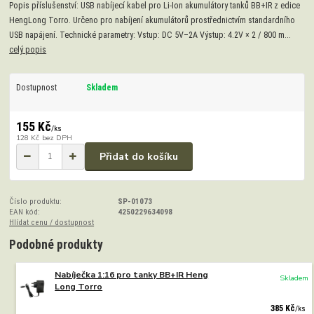
Popis příslušenství: USB nabíjecí kabel pro Li‑Ion akumulátory tanků BB+IR z edice
HengLong Torro. Určeno pro nabíjení akumulátorů prostřednictvím standardního
USB napájení. Technické parametry: Vstup: DC 5V–2A Výstup: 4.2V × 2 / 800 m...
celý popis
Dostupnost
Skladem
155 Kč
/
ks
128 Kč
bez DPH
Přidat do košíku
Číslo produktu:
SP-01073
EAN kód:
4250229634098
Hlídat cenu / dostupnost
Podobné produkty
Nabíječka 1:16 pro tanky BB+IR Heng
Skladem
Long Torro
385 Kč
/
ks