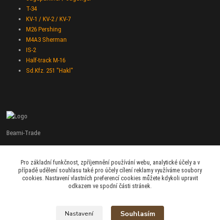
T-34
KV-1 / KV-2 / KV-7
M26 Pershing
M4A3 Sherman
IS-2
Half-track M-16
Sd.Kfz. 251 "Hakl"
Beami-Trade
+420 775 427 778
Pro základní funkčnost, zpříjemnění používání webu, analytické účely a v
Po - Pá 9:00 - 16:00
případě udělení souhlasu také pro účely cílení reklamy využíváme soubory
cookies. Nastavení vlastních preferencí cookies můžete kdykoli upravit
admin@beami-trade.cz
odkazem ve spodní části stránek.
Souhlasím
Nastavení