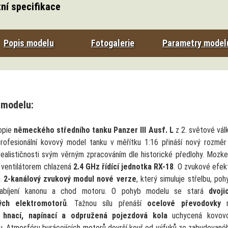
ní specifikace
Popis modelu
Fotogalerie
Parametry model
 modelu:
opie
německého středního tanku Panzer III Ausf. L
z 2. světové válk
rofesionální kovový model tanku v měřítku 1:16 přináší nový rozměr
 realističnosti svým věrným zpracováním dle historické předlohy. Mozk
e ventilátorem chlazená
2.4 GHz řídící jednotka RX-18
. O zvukové efek
á
2-kanálový zvukový modul nové verze
, který simuluje střelbu, poh
nabíjení kanonu a chod motoru. O pohyb modelu se stará
dvoji
ých elektromotorů
. Tažnou sílu přenáší
ocelové převodovky
n
 hnací, napínací a odpružená pojezdová kola
uchycená kovov
u. Atmosféru burácejících motorů dovrší kouř od výfuků ze zabudované