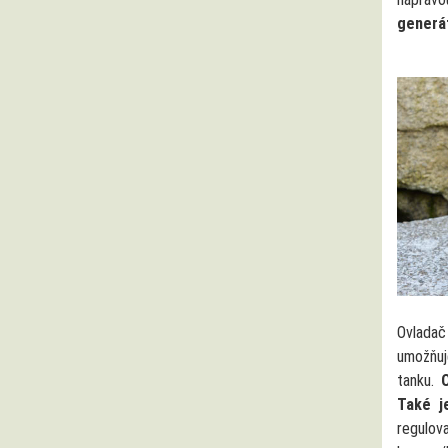
generá
Ovlada
umožňuj
tanku.
O
Také j
regulo