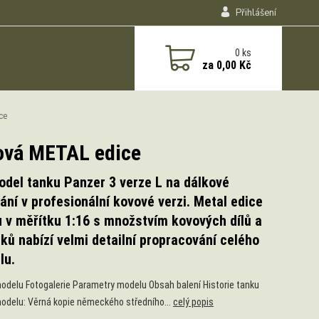
Přihlášení
0
ks
za
0,00 Kč
ce
ovová METAL edice
del tanku Panzer 3 verze L na dálkové
ání v profesionální kovové verzi. Metal edice
 v měřítku 1:16 s množstvím kovových dílů a
ků nabízí velmi detailní propracování celého
lu.
odelu Fotogalerie Parametry modelu Obsah balení Historie tanku
odelu: Věrná kopie německého středního...
celý popis