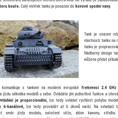
toru kouře.
Celý vnitřek tanku je posazen do
kovové spodní vany.
Tank je osazen ro
vlastnosti tanku na
tanku je propracová
Nádherný design ta
můžete přidat přibal
č komunikuje s tankem na moderní evropské
frekvenci 2.4 GHz
e jízdu několika modelů u sebe. Ovládáte jím jednotlivé funkce a chová
vládání je proporcionální,
lze tedy ovládat rychlost pohybu model
e 6-kanálové,
lze tedy provádět až 6 úkonů naráz. Na ovladači l
vat směr jízdy modelu, natočení věže, sklon kanonu, střelbu