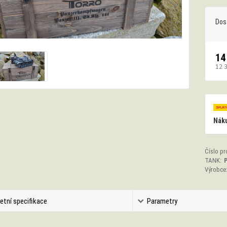
Dos
14
12 
Náku
Číslo pr
TANK:
P
Výrobce
etní specifikace
Parametry