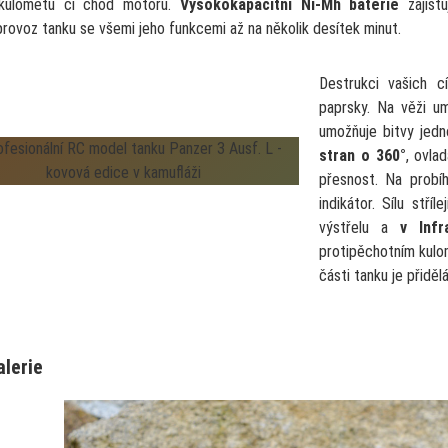
/kulometu či chod motoru.
Vysokokapacitní Ni-Mh baterie
zajištu
provoz tanku se všemi jeho funkcemi až na několik desítek minut.
Destrukci vašich cíl
paprsky. Na věži um
umožňuje bitvy jed
stran o 360°
, ovla
přesnost. Na probíh
indikátor. Sílu stří
výstřelu a
v Inf
protipěchotním kulo
části tanku je přidě
alerie