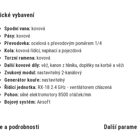
ické vybavení
Spodní vana:
kovová
Pásy:
kovové
Převodovka:
ocelová s převodovým poměrem 1/4
Kola:
kovová řídící, napínací a pojezdová
Torzní ramena:
kovová
Další kovové díly:
věž, kanon z hliníku, doplňky na korbě a věži
Zvukový modul:
nastavitelný 2-kanálový
Generátor kouře:
nastavitelný
Řídící jednotka:
RX-18 2.4 GHz - ventilátorem chlazená
Pohon:
silné elektromotory 8500 otáček/min
Bojový systém:
Airsoft
e a podrobnosti
Další parame