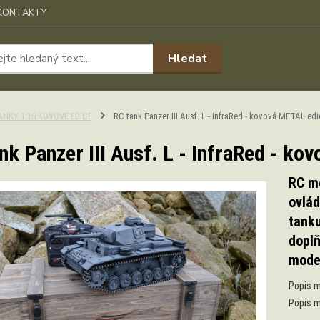
KONTAKTY
Hledat
ANKY 1:16 KOVOVÉ EDICE
RC tank Panzer III Ausf. L - InfraRed - kovová METAL edi
nk Panzer III Ausf. L - InfraRed - k
RC mo
ovlád
tanku
doplň
mode
Popis m
Popis m