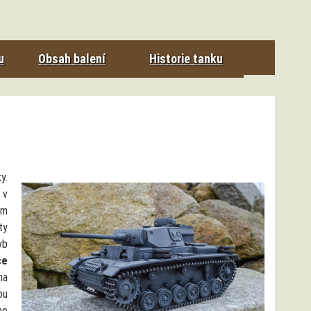
u
Obsah balení
Historie tanku
y.
 v
em
ty
yb
ce
a
ou
ho