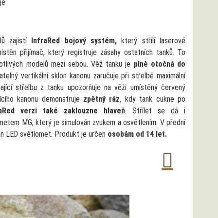
je
ů zajistí
InfraRed bojový systém,
který střílí laserové
ístěn přijímač, který registruje zásahy ostatních tanků. To
notlivých modelů mezi sebou. Věž tanku je
plně otočná do
datelný vertikální sklon kanonu zaručuje při střelbě maximální
ající střelbu z tanku upozorňuje na věži umístěný červený
lejícího kanonu demonstruje
zpětný ráz
, kdy tank cukne po
raRed verzi také zaklouzne hlaveň
. Střílet se dá i
metem MG, který je simulován zvukem a osvětlením. V přední
lán LED světlomet. Produkt je určen
osobám od 14 let.