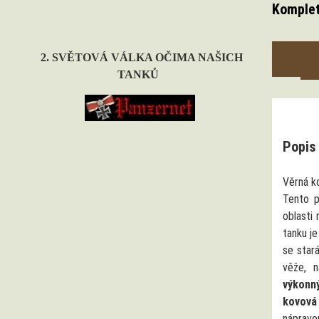
Komplet
2. SVĚTOVÁ VÁLKA OČIMA NAŠICH
TANKŮ
Popis
Věrná k
Tento p
oblasti
tanku j
se star
věže, 
výkonn
kovová
nápravo