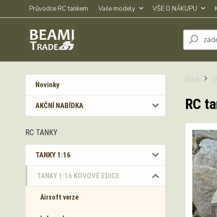
Průvodce RC tankem
Vaše modely
VŠE O NÁKUPU
Úvod
T
Novinky
RC ta
AKČNÍ NABÍDKA
RC TANKY
TANKY 1:16
TANKY 1:16 KOVOVÉ EDICE
Airsoft verze