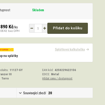
tupnost
Skladem
 890 Kč
/
ks
Přidat do košíku
306 Kč
bez DPH
Splátková kalkulačka
p na splátky
oduktu:
11127-GY
EAN kód:
4250229622156
anzer III
EDICE:
Metal
:
Torro
Hlídat cenu / dostupnost
Související zboží
20