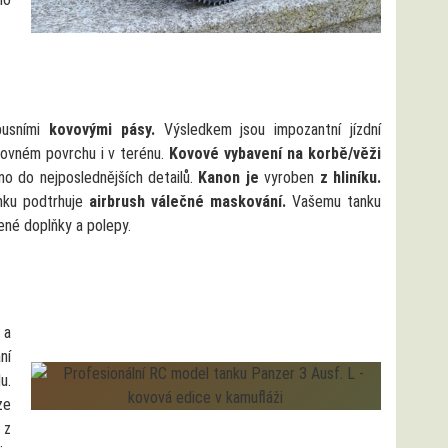
busními
kovovými pásy.
Výsledkem jsou impozantní jízdní
 rovném povrchu i v terénu.
Kovové vybavení na korbě/věži
no do nejposlednějších detailů.
Kanon je
vyroben
z hliníku.
nku podtrhuje
airbrush válečné maskování.
Vašemu tanku
ené doplňky a polepy.
a
ní
u.
ze
 z