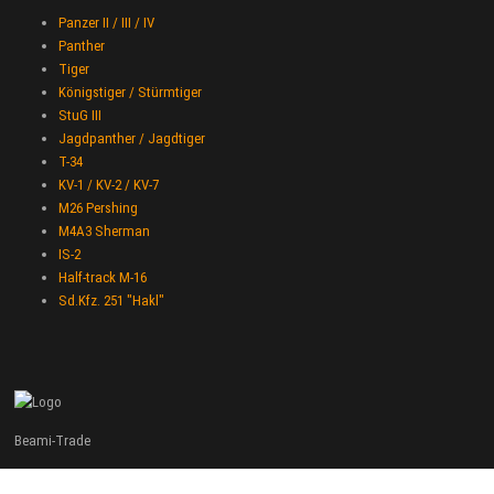
Panzer II / III / IV
Panther
Tiger
Königstiger / Stürmtiger
StuG III
Jagdpanther / Jagdtiger
T-34
KV-1 / KV-2 / KV-7
M26 Pershing
M4A3 Sherman
IS-2
Half-track M-16
Sd.Kfz. 251 "Hakl"
Beami-Trade