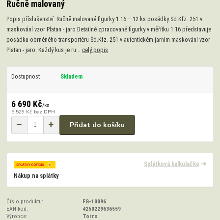
Ručně malovaný
Popis příslušenství: Ručně malované figurky 1:16 – 12 ks posádky Sd.Kfz. 251 v
maskování vzor Platan - jaro Detailně zpracované figurky v měřítku 1:16 představuje
posádku obrněného transportéru Sd.Kfz. 251 v autentickém jarním maskování vzor
Platan - jaro. Každý kus je ru...
celý popis
Dostupnost
Skladem
6 690 Kč
/
ks
5 529 Kč
bez DPH
Přidat do košíku
Splátková kalkulačka
Nákup na splátky
Číslo produktu:
FG-10096
EAN kód:
4250229636559
Výrobce:
Torro