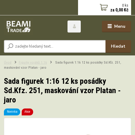
0
ks
za
0,00 Kč
Menu
Hledat
Úvod
Figurky vojáků 1:16
Sada figurek 1:16 12 ks posádky Sd.Kfz. 251,
maskování vzor Platan - jaro
Sada figurek 1:16 12 ks posádky
Sd.Kfz. 251, maskování vzor Platan -
jaro
Novinka
Akce