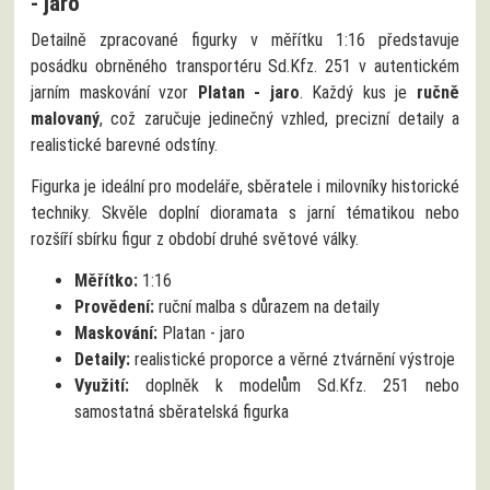
- jaro
Detailně zpracované figurky v měřítku 1:16 představuje
posádku obrněného transportéru Sd.Kfz. 251 v autentickém
jarním maskování vzor
Platan - jaro
. Každý kus je
ručně
malovaný
, což zaručuje jedinečný vzhled, precizní detaily a
realistické barevné odstíny.
Figurka je ideální pro modeláře, sběratele i milovníky historické
techniky. Skvěle doplní dioramata s jarní tématikou nebo
rozšíří sbírku figur z období druhé světové války.
Měřítko:
1:16
Provědení:
ruční malba s důrazem na detaily
Maskování:
Platan - jaro
Detaily:
realistické proporce a věrné ztvárnění výstroje
Využití:
doplněk k modelům Sd.Kfz. 251 nebo
samostatná sběratelská figurka