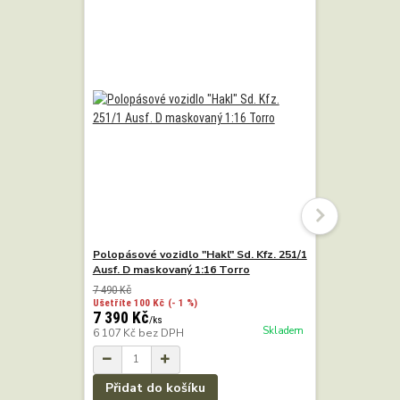
Polopásové vozidlo "Hakl" Sd. Kfz. 251/1
Polopásové
Ausf. D maskovaný 1:16 Torro
Ausf. D pí
7 490 Kč
6 990 Kč
Ušetříte 100 Kč
(- 1 %)
Ušetříte 100
7 390 Kč
6 890 Kč
/
ks
Skladem
6 107 Kč
bez DPH
5 694 Kč
b
Přidat do košíku
Přidat 