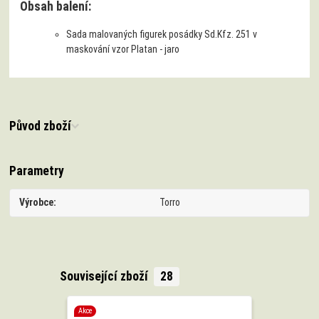
Obsah balení:
Sada malovaných figurek posádky Sd.Kfz. 251 v
maskování vzor Platan - jaro
Původ zboží
Parametry
Výrobce
Torro
Související zboží
28
Akce
Akce